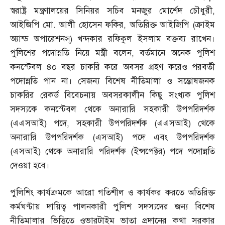
স্বরাষ্ট্র মন্ত্রণালয়ের সিনিয়র সচিব মনজুর মোর্শেদ চৌধুরী
,
আইজিপি মো
.
আলী হোসেন ফকির
,
অতিরিক্ত আইজিপি
(
ক্রাইম
অ্যান্ড অপারেশনস্‌
)
খন্দকার রফিকুল ইসলাম বক্তব্য রাখেন।
পুলিশের পদোন্নতি নিয়ে মন্ত্রী বলেন
,
বর্তমানে অনেক পুলিশ
কনস্টেবল ৪০ বছর চাকরি করে অবসর গ্রহণ করেও পরবর্তী
পদোন্নতি পান না। সেজন্য বিশেষ নীতিমালা ও সন্তোষজনক
চাকরির রেকর্ড বিবেচনায় অবসরকালীন কিছু সংখ্যক পুলিশ
সদস্যকে কনস্টেবল থেকে অনারারি সহকারী উপপরিদর্শক
(
এএসআই
)
পদে
,
সহকারী উপপরিদর্শক
(
এএসআই
)
থেকে
অনারারি উপপরিদর্শক
(
এসআই
)
পদে এবং উপপরিদর্শক
(
এসআই
)
থেকে অনারারি পরিদর্শক
(
ইন্সপেক্টর
)
পদে পদোন্নতি
দেওয়া হবে।
পুলিশিং কার্যক্রমকে আরো গতিশীল ও কার্যকর করতে অতিরিক্ত
কর্মঘণ্টায় দায়িত্ব পালনকারী পুলিশ সদস্যদের জন্য বিশেষ
নীতিমালার ভিত্তিতে ওভারটাইম ভাতা প্রদানের কথা সরকার