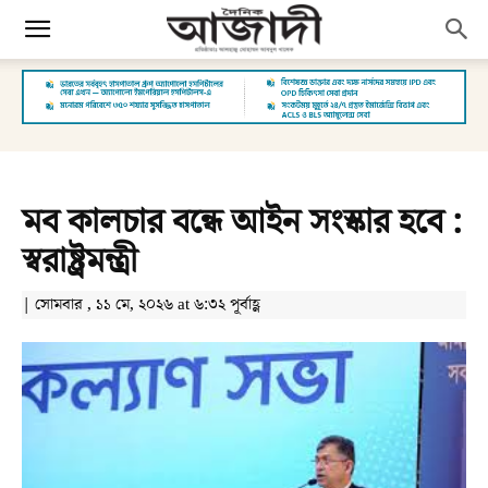
মব কালচার বন্ধে আইন সংস্কার হবে :
স্বরাষ্ট্রমন্ত্রী
| সোমবার , ১১ মে, ২০২৬ at ৬:৩২ পূর্বাহ্ণ