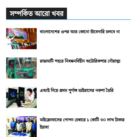
সম্পর্কিত আরো খবর
বাংলাদেশের ওপর আর কোনো তাঁবেদারি চলবে না
রাঙামাটি শহরে নিবন্ধনবিহীন অটোরিকশার দৌরাত্ম্য
এআই দিয়ে প্রথম পূর্ণাঙ্গ ভাইরাসের নকশা তৈরি
মাইক্রোবাসের গোপন চেম্বারে ১ কোটি ৩০ লাখ টাকার
ইয়াবা