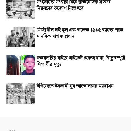
গণভোটের গণরায় মেনে রাজনৈতিক সংকট
নিরসনের উদ্যোগ নিতে হবে
মির্জাখীল হাই স্কুল এন্ড কলেজ ১৯৯৫ ব্যাচের পক্ষে
মানবিক সাহায্য প্রদান
নজরদারির বাইরে প্রাইভেট হেফজখানা, বিদ্যুৎস্পৃষ্টে
শিক্ষার্থীর মৃত্যু
ইপিজেডে ইসলামী যুব আন্দোলনের ম্যারাথন