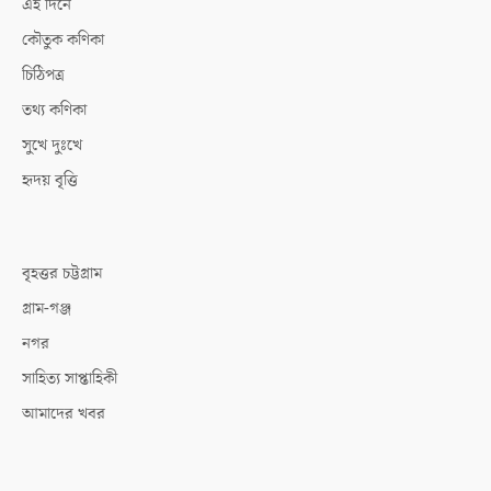
এই দিনে
কৌতুক কণিকা
চিঠিপত্র
তথ্য কণিকা
সুখে দুঃখে
হৃদয় বৃত্তি
বৃহত্তর চট্টগ্রাম
গ্রাম-গঞ্জ
নগর
সাহিত্য সাপ্তাহিকী
আমাদের খবর