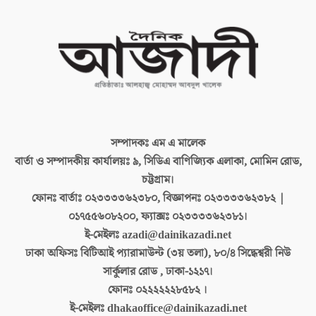
সম্পাদকঃ
এম এ মালেক
বার্তা ও সম্পাদকীয় কার্যালয়ঃ
৯, সিডিএ বাণিজ্যিক এলাকা, মোমিন রোড,
চট্টগ্রাম।
ফোনঃ বার্তাঃ
০২৩৩৩৩৬২৩৮০, বিজ্ঞাপনঃ ০২৩৩৩৩৬২৩৮২ |
০১৭৫৫৬০৮২০০, ফ্যাক্সঃ ০২৩৩৩৩৬২৩৮১।
ই-মেইলঃ
azadi@dainikazadi.net
ঢাকা অফিসঃ
বিটিআই প্যারামাউন্ট (৩য় তলা), ৮০/৪ সিদ্ধেশ্বরী নিউ
সার্কুলার রোড , ঢাকা-১২১৭।
ফোনঃ
০২২২২২২৮৫৮২ ।
ই-মেইলঃ
dhakaoffice@dainikazadi.net