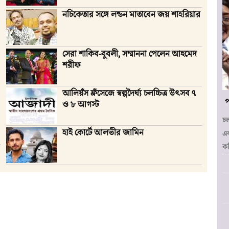
নচিকেতার সঙ্গে লন্ডন মাতাবেন জয় শাহরিয়ার
সেরা শাকিব-বুবলী, সম্মাননা পেলেন আহমেদ
শরীফ
আলিয়ঁস ফ্রঁসেজে স্বল্পদৈর্ঘ্য চলচ্চিত্র উৎসব ৭
প
ও ৮ আগস্ট
চল
হাই কোর্টে আলভীর জামিন
এক
কম