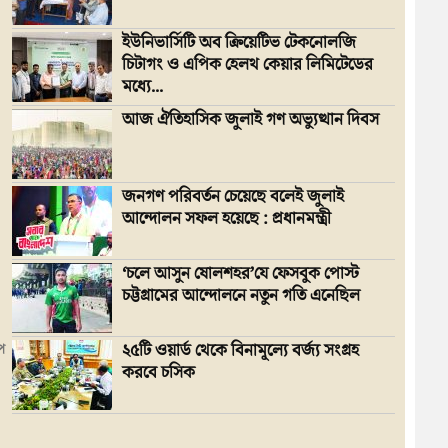
ইউনিভার্সিটি অব ক্রিয়েটিভ টেকনোলজি
চিটাগং ও এপিক হেলথ কেয়ার লিমিটেডের
মধ্যে...
আজ ঐতিহাসিক জুলাই গণ অভ্যুত্থান দিবস
জনগণ পরিবর্তন চেয়েছে বলেই জুলাই
আন্দোলন সফল হয়েছে : প্রধানমন্ত্রী
‘চলে আসুন ষোলশহর’যে ফেসবুক পোস্ট
চট্টগ্রামের আন্দোলনে নতুন গতি এনেছিল
২৫টি ওয়ার্ড থেকে বিনামূল্যে বর্জ্য সংগ্রহ
্প
করবে চসিক