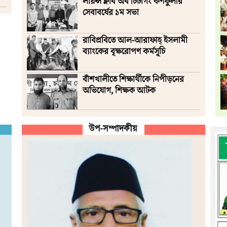
লায়ন্স ক্লাব অব চিটাগং কর্ণফুলীর
সেবাবর্ষের ১ম সভা
রাবিপ্রবিতে আল-আরাফাহ্‌ ইসলামী
ব্যাংকের বৃক্ষরোপণ কর্মসূচি
বাঁশখালীতে শিক্ষার্থীকে নিপীড়নের
অভিযোগ, শিক্ষক আটক
উপ-সম্পাদকীয়