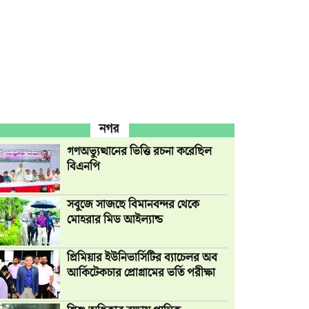
নগর
গণঅভ্যুত্থানের ভিত্তি রচনা করেছিল
বিএনপি
সবুজে সাজছে বিমানবন্দর থেকে
মোহরার মিড আইল্যান্ড
প্রিমিয়ার ইউনিভার্সিটির ব্যাচেলর অব
আর্কিটেকচার প্রোগ্রামের ভর্তি পরীক্ষা