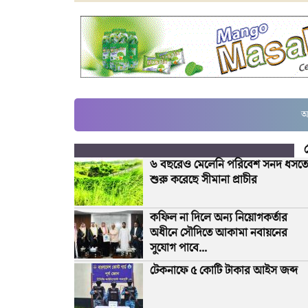
আ
৬ বছরেও মেলেনি পরিবেশ সনদ ধসতে
শুরু করেছে সীমানা প্রাচীর
কফিল না দিলে অন্য নিয়োগকর্তার
অধীনে সৌদিতে আকামা নবায়নের
সুযোগ পাবে...
টেকনাফে ৫ কোটি টাকার আইস জব্দ