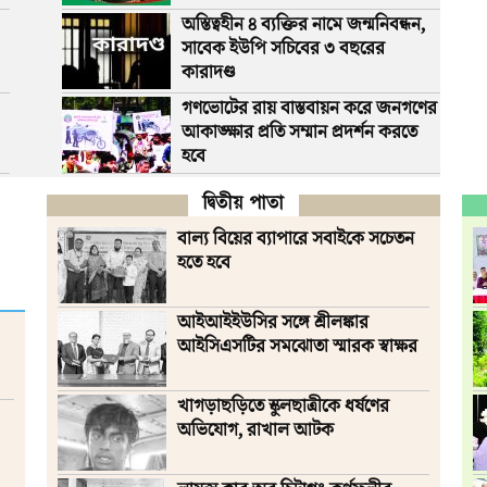
অস্তিত্বহীন ৪ ব্যক্তির নামে জন্মনিবন্ধন,
সাবেক ইউপি সচিবের ৩ বছরের
কারাদণ্ড
গণভোটের রায় বাস্তবায়ন করে জনগণের
আকাঙ্ক্ষার প্রতি সম্মান প্রদর্শন করতে
হবে
দ্বিতীয় পাতা
বাল্য বিয়ের ব্যাপারে সবাইকে সচেতন
হতে হবে
আইআইইউসির সঙ্গে শ্রীলঙ্কার
আইসিএসটির সমঝোতা স্মারক স্বাক্ষর
খাগড়াছড়িতে স্কুলছাত্রীকে ধর্ষণের
অভিযোগ, রাখাল আটক