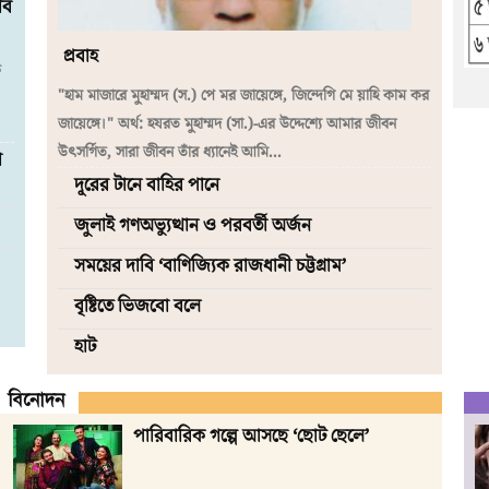
াব
প্রবাহ
ক
"হাম মাজারে মুহাম্মদ (স.) পে মর জায়েঙ্গে, জিন্দেগি মে য়াহি কাম কর
জায়েঙ্গে।" অর্থ: হযরত মুহাম্মদ (সা.)-এর উদ্দেশ্যে আমার জীবন
উৎসর্গিত, সারা জীবন তাঁর ধ্যানেই আমি...
া
দূরের টানে বাহির পানে
জুলাই গণঅভ্যুত্থান ও পরবর্তী অর্জন
সময়ের দাবি ‘বাণিজ্যিক রাজধানী চট্টগ্রাম’
বৃষ্টিতে ভিজবো বলে
হাট
বিনোদন
পারিবারিক গল্পে আসছে ‘ছোট ছেলে’