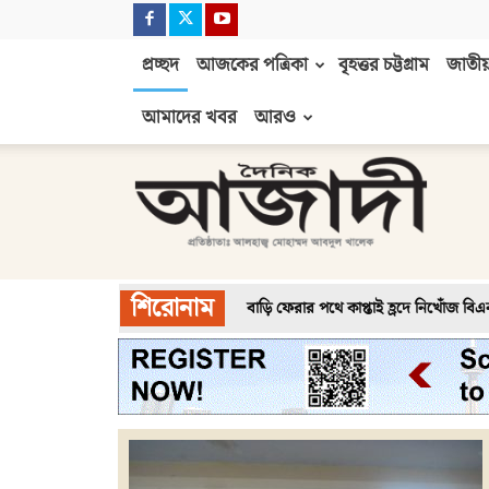
প্রচ্ছদ
আজকের পত্রিকা
বৃহত্তর চট্টগ্রাম
জাতীয়
আমাদের খবর
আরও
দৈনিক
আজাদী
শিরোনাম
বাড়ি ফেরার পথে কাপ্তাই হ্রদে নিখোঁজ বি