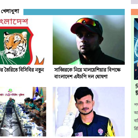
খেলাধুলা
র তৈরিতে বিসিবির নতুন
সাব্বিরকে নিয়ে মালয়েশিয়ার বিপক্ষে
বাংলাদেশ এইচপি দল ঘোষণা
ব
চ
পক
আন
বা
ব্র