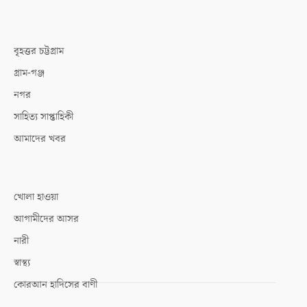
বৃহত্তর চট্টগ্রাম
গ্রাম-গঞ্জ
নগর
সাহিত্য সাপ্তাহিকী
আমাদের খবর
খোলা হাওয়া
আগামীদের আসর
নারী
স্বাস্থ্য
কোরআন হাদিসের বাণী