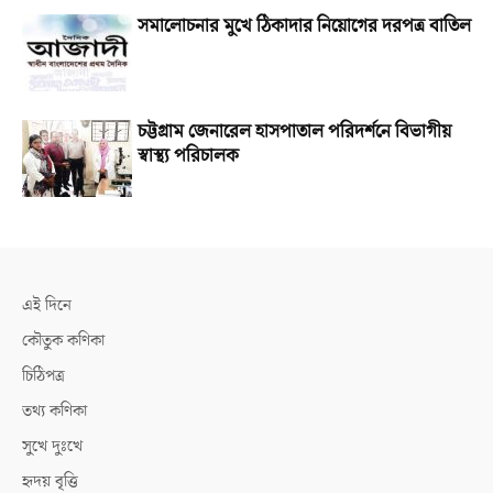
সমালোচনার মুখে ঠিকাদার নিয়োগের দরপত্র বাতিল
চট্টগ্রাম জেনারেল হাসপাতাল পরিদর্শনে বিভাগীয়
স্বাস্থ্য পরিচালক
এই দিনে
কৌতুক কণিকা
চিঠিপত্র
তথ্য কণিকা
সুখে দুঃখে
হৃদয় বৃত্তি