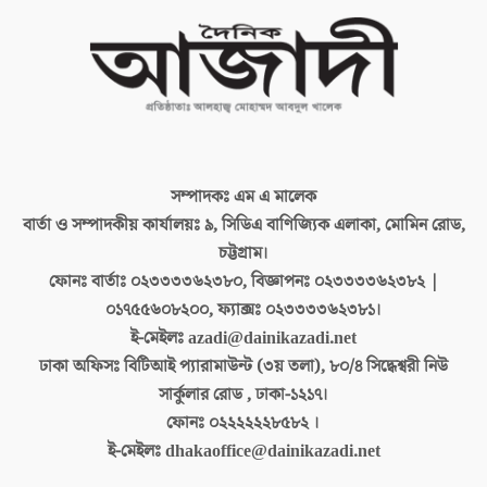
সম্পাদকঃ
এম এ মালেক
বার্তা ও সম্পাদকীয় কার্যালয়ঃ
৯, সিডিএ বাণিজ্যিক এলাকা, মোমিন রোড,
চট্টগ্রাম।
ফোনঃ বার্তাঃ
০২৩৩৩৩৬২৩৮০, বিজ্ঞাপনঃ ০২৩৩৩৩৬২৩৮২ |
০১৭৫৫৬০৮২০০, ফ্যাক্সঃ ০২৩৩৩৩৬২৩৮১।
ই-মেইলঃ
azadi@dainikazadi.net
ঢাকা অফিসঃ
বিটিআই প্যারামাউন্ট (৩য় তলা), ৮০/৪ সিদ্ধেশ্বরী নিউ
সার্কুলার রোড , ঢাকা-১২১৭।
ফোনঃ
০২২২২২২৮৫৮২ ।
ই-মেইলঃ
dhakaoffice@dainikazadi.net