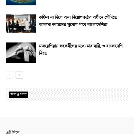
কফিল না দিলে অন্য নিয়োগকর্তার অধীনে সৌদিতে
আকামা নবায়নের সুযোগ পাবে বাংলাদেশিরা
মালয়েশিয়ায় সহকর্মীদের মধ্যে মারামারি, ৩ বাংলাদেশি
নিহত
আরও খবর
এই দিনে