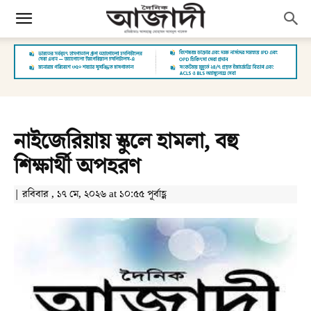
নাইজেরিয়ায় স্কুলে হামলা, বহু
শিক্ষার্থী অপহরণ
| রবিবার , ১৭ মে, ২০২৬ at ১০:৫৫ পূর্বাহ্ণ