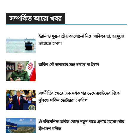
সম্পর্কিত আরো খবর
ইরান ও যুক্তরাষ্ট্রের আলোচনা নিয়ে অনিশ্চয়তা, হরমুজে
জাহাজে হামলা
মার্কিন নৌ অবরোধ সহ্য করবে না ইরান
অর্থনীতির ক্ষেত্রে এক দশক পর ডেমোক্র্যাটদের দিকে
ঝুঁকছে মার্কিন ভোটাররা : জরিপ
ঔপনিবেশিক অতীত ঝেড়ে নতুন নামে প্রশান্ত মহাসাগরীয়
দ্বীপদেশ নাউরু