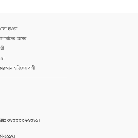
োলা হাওয়া
গামীদের আসর
ারী
াস্থ্য
োরআন হাদিসের বাণী
াক্সঃ ০২৩৩৩৩৬২৩৮১।
াকা-১২১৭।