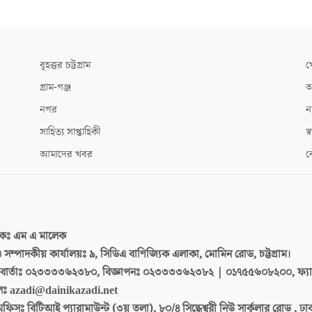
বৃহত্তর চট্টগ্রাম
খ
গ্রাম-গঞ্জ
আ
নগর
ন
সাহিত্য সাপ্তাহিকী
স্ব
আমাদের খবর
ক
দকঃ
এম এ মালেক
 ও সম্পাদকীয় কার্যালয়ঃ
৯, সিডিএ বাণিজ্যিক এলাকা, মোমিন রোড, চট্টগ্রাম।
ার্তাঃ
০২৩৩৩৩৬২৩৮০, বিজ্ঞাপনঃ ০২৩৩৩৩৬২৩৮২ | ০১৭৫৫৬০৮২০০, ফ্য
লঃ
azadi@dainikazadi.net
অফিসঃ
বিটিআই প্যারামাউন্ট (৩য় তলা), ৮০/৪ সিদ্ধেশ্বরী নিউ সার্কুলার রোড , ঢ