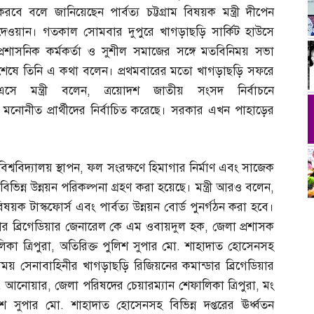
করবে বলে জানিয়েছেন পার্বত্য চট্টগ্রাম বিষয়ক মন্ত্রী দীপেন
দেওয়ান। গতকাল সোমবার দুপুরে খাগড়াছড়ি সার্কিট হাউসে
প্রশাসনিক কর্মকর্তা ও সুশীল সমাজের সঙ্গে মতবিনিময় সভা
শেষে তিনি এ কথা বলেন। প্রথমবারের মতো খাগড়াছড়ি সফরে
এসে মন্ত্রী বলেন
,
ত্রয়োদশ জাতীয় সংসদ নির্বাচনে
ির মনোনীত প্রার্থীদের নির্বাচিত করেছে। সরকার এখন পাহাড়ের
শ্ববিদ্যালয় স্থাপন
,
ফল সংরক্ষণে হিমাগার নির্মাণ এবং সাজেক
িভিন্ন উন্নয়ন পরিকল্পনা গ্রহণ করা হয়েছে। মন্ত্রী আরও বলেন
,
বিষয়ক টাস্কফোর্স এবং পার্বত্য উন্নয়ন বোর্ড পুনর্গঠন করা হবে।
ার ব্রিগেডিয়ার জেনারেল কে এম ওবায়দুল হক
,
জেলা প্রশাসক
কা ত্রিপুরা
,
অতিরিক্ত পুলিশ সুপার মো
.
শাহাদাত হোসেনসহ
এ সময় সেনাবাহিনীর খাগড়াছড়ি রিজিয়নের কমান্ডার ব্রিগেডিয়ার
.
আনোয়ার
,
জেলা পরিষদের চেয়ারম্যান শেফালিকা ত্রিপুরা
,
মং
লিশ সুপার মো
.
শাহাদাত হোসেনসহ বিভিন্ন দপ্তরের ঊর্ধ্বতন