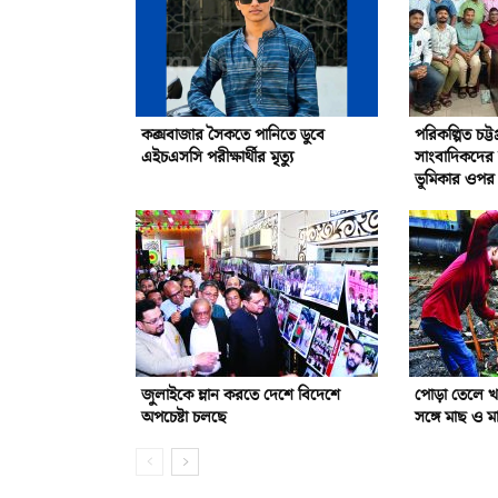
কক্সবাজার সৈকতে পানিতে ডুবে
পরিকল্পিত চট্ট
এইচএসসি পরীক্ষার্থীর মৃত্যু
সাংবাদিকদের দা
ভূমিকার ওপর 
জুলাইকে ম্লান করতে দেশে বিদেশে
পোড়া তেলে খা
অপচেষ্টা চলছে
সঙ্গে মাছ ও ম