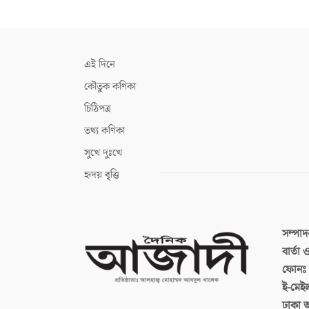
এই দিনে
কৌতুক কণিকা
চিঠিপত্র
তথ্য কণিকা
সুখে দুঃখে
হৃদয় বৃত্তি
সম্পা
বার্তা
ফোনঃ ব
ই-মেই
ঢাকা 