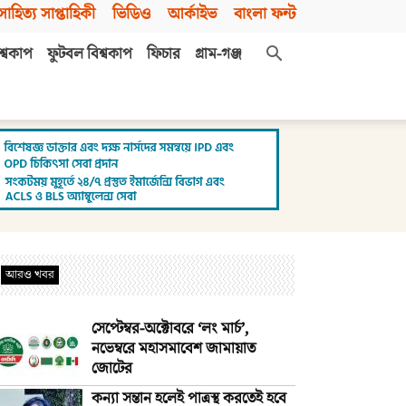
সাহিত্য সাপ্তাহিকী
ভিডিও
আর্কাইভ
বাংলা ফন্ট
শ্বকাপ
ফুটবল বিশ্বকাপ
ফিচার
গ্রাম-গঞ্জ
আরও খবর
সেপ্টেম্বর-অক্টোবরে ‘লং মার্চ’,
নভেম্বরে মহাসমাবেশ জামায়াত
জোটের
কন্যা সন্তান হলেই পাত্রস্থ করতেই হবে