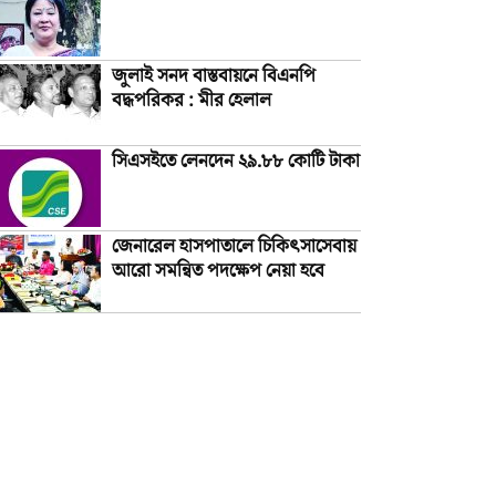
জুলাই সনদ বাস্তবায়নে বিএনপি
বদ্ধপরিকর : মীর হেলাল
সিএসইতে লেনদেন ২৯.৮৮ কোটি টাকা
জেনারেল হাসপাতালে চিকিৎসাসেবায়
আরো সমন্বিত পদক্ষেপ নেয়া হবে