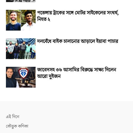
পতেঙ্গায় ট্রাকের সঙ্গে মোটর সাইকেলের সংঘর্ষ,
নিহত ২
দলবেঁধে বাইক চালানোর আড়ালে ইয়াবা পাচার
জাবেদসহ ৩৬ আসামির বিরুদ্ধে সাক্ষ্য দিলেন
আরো দুইজন
এই দিনে
কৌতুক কণিকা