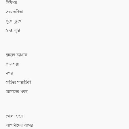
চিঠিপত্র
তথ্য কণিকা
সুখে দুঃখে
হৃদয় বৃত্তি
বৃহত্তর চট্টগ্রাম
গ্রাম-গঞ্জ
নগর
সাহিত্য সাপ্তাহিকী
আমাদের খবর
খোলা হাওয়া
আগামীদের আসর