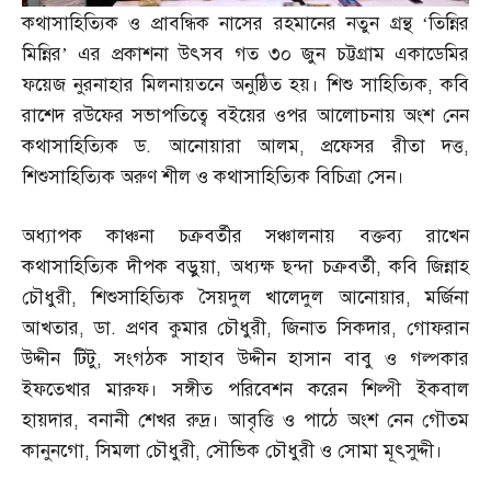
কথাসাহিত্যিক ও প্রাবন্ধিক নাসের রহমানের নতুন গ্রন্থ ‘তিন্নির
মিন্নির’ এর প্রকাশনা উৎসব গত ৩০ জুন চট্টগ্রাম একাডেমির
ফয়েজ নুরনাহার মিলনায়তনে অনুষ্ঠিত হয়। শিশু সাহিত্যিক
,
কবি
রাশেদ রউফের সভাপতিত্বে বইয়ের ওপর আলোচনায় অংশ নেন
কথাসাহিত্যিক ড
.
আনোয়ারা আলম
,
প্রফেসর রীতা দত্ত
,
শিশুসাহিত্যিক অরুণ শীল ও কথাসাহিত্যিক বিচিত্রা সেন।
অধ্যাপক কাঞ্চনা চক্রবর্তীর সঞ্চালনায় বক্তব্য রাখেন
কথাসাহিত্যিক দীপক বড়ুয়া
,
অধ্যক্ষ ছন্দা চক্রবর্তী
,
কবি জিন্নাহ
চৌধুরী
,
শিশুসাহিত্যিক সৈয়দুল খালেদুল আনোয়ার
,
মর্জিনা
আখতার
,
ডা
.
প্রণব কুমার চৌধুরী
,
জিনাত সিকদার
,
গোফরান
উদ্দীন টিটু
,
সংগঠক সাহাব উদ্দীন হাসান বাবু ও গল্পকার
ইফতেখার মারুফ। সঙ্গীত পরিবেশন করেন শিল্পী ইকবাল
হায়দার
,
বনানী শেখর রুদ্র। আবৃত্তি ও পাঠে অংশ নেন গৌতম
কানুনগো
,
সিমলা চৌধুরী
,
সৌভিক চৌধুরী ও সোমা মূৎসুদ্দী।