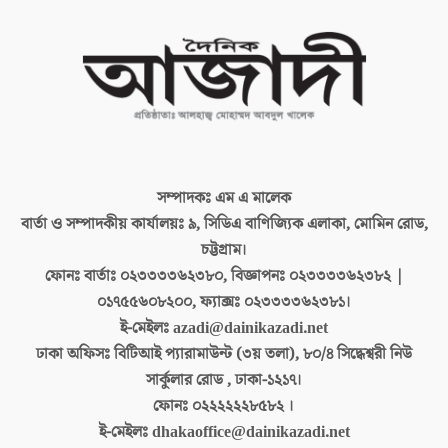
সম্পাদকঃ
এম এ মালেক
বার্তা ও সম্পাদকীয় কার্যালয়ঃ
৯, সিডিএ বাণিজ্যিক এলাকা, মোমিন রোড,
চট্টগ্রাম।
ফোনঃ বার্তাঃ
০২৩৩৩৩৬২৩৮০, বিজ্ঞাপনঃ ০২৩৩৩৩৬২৩৮২ |
০১৭৫৫৬০৮২০০, ফ্যাক্সঃ ০২৩৩৩৩৬২৩৮১।
ই-মেইলঃ
azadi@dainikazadi.net
ঢাকা অফিসঃ
বিটিআই প্যারামাউন্ট (৩য় তলা), ৮০/৪ সিদ্ধেশ্বরী নিউ
সার্কুলার রোড , ঢাকা-১২১৭।
ফোনঃ
০২২২২২২৮৫৮২ ।
ই-মেইলঃ
dhakaoffice@dainikazadi.net