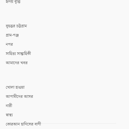
হৃদয় বৃত্তি
বৃহত্তর চট্টগ্রাম
গ্রাম-গঞ্জ
নগর
সাহিত্য সাপ্তাহিকী
আমাদের খবর
খোলা হাওয়া
আগামীদের আসর
নারী
স্বাস্থ্য
কোরআন হাদিসের বাণী