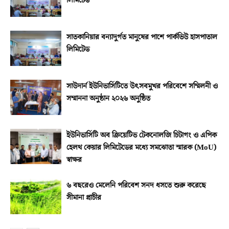
লিমিটেড
সাতকানিয়ার বন্যাদুর্গত মানুষের পাশে পার্কভিউ হাসপাতাল
লিমিটেড
সাউদার্ন ইউনিভার্সিটিতে উৎসবমুখর পরিবেশে সম্মিলনী ও
সম্মাননা অনুষ্ঠান ২০২৬ অনুষ্ঠিত
ইউনিভার্সিটি অব ক্রিয়েটিভ টেকনোলজি চিটাগং ও এপিক
হেলথ কেয়ার লিমিটেডের মধ্যে সমঝোতা স্মারক (MoU)
স্বাক্ষর
৬ বছরেও মেলেনি পরিবেশ সনদ ধসতে শুরু করেছে
সীমানা প্রাচীর