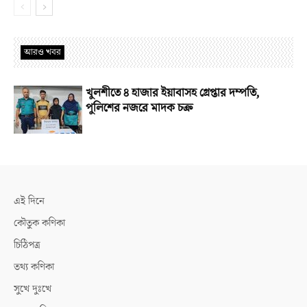
আরও খবর
খুলশীতে ৪ হাজার ইয়াবাসহ গ্রেপ্তার দম্পতি,
পুলিশের নজরে মাদক চক্র
এই দিনে
কৌতুক কণিকা
চিঠিপত্র
তথ্য কণিকা
সুখে দুঃখে