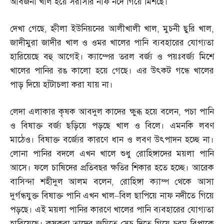
আবর্জনা খাল হয়ে সরাসরি নাফ নদে গিয়ে মিশছে।
দেখা গেছে
,
হ্নীলা ইউনিয়নের আলীখালী খাল
,
মুচনী ছুরি খাল
,
জাদীমুরা জাদীর খাল ও ওমর খালের পানি ব্যবহারের যোগ্যতা
হারিয়েছে বহু আগেই। ক্যাম্পের তরল বর্জ্য ও পয়ঃবর্জ্য মিশে
খালের পানির রঙ কালো হয়ে গেছে। এর উৎকট গন্ধে খালের
পাড় দিয়ে হাঁটাচলা করা যায় না।
লেদা এলাকার কৃষক আবদুল কাদের ক্ষুব্ধ হয়ে বলেন
,
পচা পানি
ও বিষাক্ত বর্জ্য ছড়িয়ে পড়ছে খাল ও বিলে। এমনকি লবণ
মাঠেও। বিষাক্ত বর্জ্যের কারণে ধান ও লবণ উৎপাদন হচ্ছে না।
লোনা পানির বদলে এখন খালে শুধু রোহিঙ্গাদের ময়লা পানি
আসে। ফলে চাষিদের প্রতিবছর ক্ষতির শিকার হতে হচ্ছে। আরেক
বাসিন্দা শহীদুল আলম বলেন
,
রোহিঙ্গা ক্যাম্প থেকে আসা
দুর্গন্ধযুক্ত বিষাক্ত পানি এখন খাল
–
বিল ছাপিয়ে নাফ নদীতে গিয়ে
পড়ছে। এই ময়লা পানির কারণে খালের পানি ব্যবহারের যোগ্যতা
হারিয়েছে। কৃষকরা তাদের জমিতে সেচ দিতে গিয়ে চরম বিপাকে