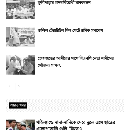
মুন্সীপাড়ায় মাদকবিরোধী মানববন্ধন
জলিল টেক্সটাইল মিল গেটে শ্রমিক সমাবেশ
হেফাজতের আমীরের সাথে বিএনপি নেতা শামীমের
সৌজন্য সাক্ষাৎ
আরও খবর
থাইল্যান্ডে দাদা-দাদিকে মেরে স্কুলে এসে ছাত্রের
এলোপাতাড়ি গুলি, নিহত ৭