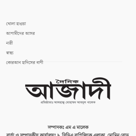
খোলা হাওয়া
আগামীদের আসর
নারী
স্বাস্থ্য
কোরআন হাদিসের বাণী
সম্পাদকঃ
এম এ মালেক
বার্তা ও সম্পাদকীয় কার্যালয়ঃ
৯, সিডিএ বাণিজ্যিক এলাকা, মোমিন রোড,