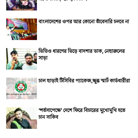
বাংলাদেশের ওপর আর কোনো তাঁবেদারি চলবে না
ভিডিও ধারণের ভিড়ে বাদশার ডাক, নেছারুলের
সাড়া
চাল ছাড়াই টিসিবির প্যাকেজ,ক্ষুব্ধ স্মার্ট কার্ডধারীরা
‘শর্তসাপেক্ষে’ দেশে ফিরে বিচারের মুখোমুখি হতে
চান সাকিব