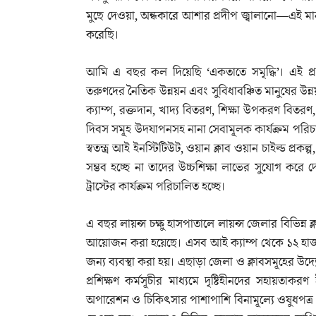
মুছে দেওয়া, অন্ধকারে আশার প্রদীপ জ্বালানো—এই মা
করেছি।
আমি এ বছর কল দিয়েছি ‘একতাতে সমৃদ্ধি’। এই প্র
তরুণদের নৈতিক উন্নয়ন এবং সুবিধাবঞ্চিত মানুষের উন্ন
ক্যাম্প, রক্তদান, খাদ্য বিতরণ, শিক্ষা উপকরণ বিতর
দিবস সমূহ উদযাপনসহ নানা সেবামূলক কার্যক্রম পরিচালি
স্বতন্ত্র আই ইনস্টিটিউট, ওয়ান ক্লাব ওয়ান চাইল্ড প্রকল্
সম্ভব হচ্ছে না তাদের উচ্চশিক্ষা লাভের সুযোগ করে 
ট্রাস্টের কার্যক্রম পরিচালিত হচ্ছে।
এ বছর লায়ন্স চক্ষু হাসপাতালে লায়ন্স জেলার বিভিন্ন
আয়োজন করা হয়েছে। এসব আই ক্যাম্প থেকে ১২ হাজা
জন্য ব্যবস্থা করা হয়। এছাড়া জেলা ও ক্লাবসমূহের উদ্যো
প্রশিক্ষণ কর্মসূচীর মাধ্যমে দৃষ্টিহীনদের সহায়তাকরণ
অপারেশন ও চিকিৎসার পাশাপাশি বিনামূল্যে ওষুধপত্র বি