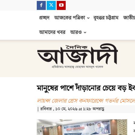
প্রচ্ছদ
আজকের পত্রিকা
বৃহত্তর চট্টগ্রাম
জাতীয়
আমাদের খবর
আরও
দৈনিক
আজাদী
মানুষের পাশে দাঁড়ানোর চেয়ে বড় ই
লায়ন্স জেলার প্রেস কনফারেন্সে গভর্নর মোসলে
| রবিবার , ১০ মে, ২০২৬ at ১:২৮ অপরাহ্ণ