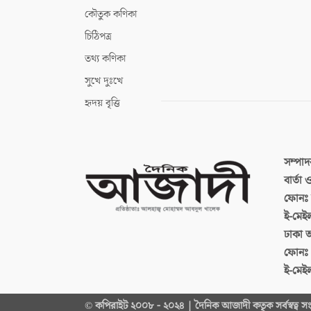
কৌতুক কণিকা
চিঠিপত্র
তথ্য কণিকা
সুখে দুঃখে
হৃদয় বৃত্তি
সম্পা
বার্তা
ফোনঃ ব
ই-মেই
ঢাকা 
ফোনঃ
ই-মেই
© কপিরাইট ২০০৮ - ২০২৪ | দৈনিক আজাদী কতৃক সর্বস্বত্ব