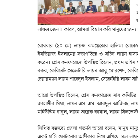
লায়ন্স জেলা। কারণ, আমরা বিশ্বাস করি মানুষের জন্য
রোববার (১০ মে) লায়ন্স কমপ্লেক্সের হালিমা রোকে
ইমতিয়াজ ইসলামের সভাপতিত্বে ও সচিব লায়ন হাসান আ
করেন। প্রেস কনফারেন্সে উপস্থিত ছিলেন, প্রথম ভাইস 
বকর, কেবিনেট সেক্রেটারি লায়ন আবু মোরশেদ, কেবিনে
চেয়ারম্যান লায়ন শাহেদুল ইসলাম, সেক্রেটারি লায়ন স
আরো উপস্থিত ছিলেন, প্রেস কনফারেন্স সাব কমিটির ম
জাহাঙ্গীর মিয়া, লায়ন এস. এম. আবদুল আজিজ, লা
মহিউদ্দিন বাবুল, লায়ন তারেক কামাল, লায়ন সিলভেস্টা
লিখিত বক্তব্যে জেলা গভর্নর আরো বলেন, মানুষ মানুষ
একটু হাসি ফোটানোর অঙ্গীকার নিয়ে এগিয়ে চলে লায়