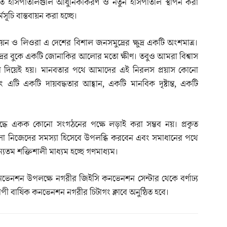
াপিত হাসপাতালগুলি আধুনিকীকরণ ও নতুন হাসপাতাল স্থাপন করা
মসূচি বাস্তবায়ন করা হচ্ছে।
ও লিওরা এ দেশের বিশাল জনসমুদ্রের ক্ষুদ্র একটি অংশমাত্র।
ুদ্রের বুকে একটি জোনাকির আলোর মতো ক্ষীণ। তবুও আমরা বিশ্বাস
 দিয়েই হয়। মানবতার পথে আমাদের এই নিরলস প্রয়াস কোনো
 এটি একটি দায়বদ্ধতার আহ্বান, একটি মানবিক দৃষ্টান্ত, একটি
িরুদ্ধে একক কোনো সংগঠনের পক্ষে লড়াই করা সম্ভব নয়। প্রকৃত
লো নিজেদের সমস্যা হিসেবে উপলব্ধি করবেন এবং সমাধানের পথে
ম শক্তিশালী মাধ্যম হচ্ছে গণমাধ্যম।
নভেনশন উপলক্ষে নগরীর জিইসি কনভেনশন সেন্টার থেকে বর্ণাঢ্য
াপী বার্ষিক কনভেনশন নগরীর চিটাগং ক্লাবে অনুষ্ঠিত হবে।