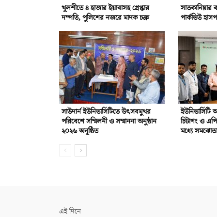
খুলশীতে ৪ হাজার ইয়াবাসহ গ্রেপ্তার
সাতকানিয়ার বন
দম্পতি, পুলিশের নজরে মাদক চক্র
পার্কভিউ হাস
সাউদার্ন ইউনিভার্সিটিতে উৎসবমুখর
ইউনিভার্সিটি
পরিবেশে সম্মিলনী ও সম্মাননা অনুষ্ঠান
চিটাগং ও এপ
২০২৬ অনুষ্ঠিত
মধ্যে সমঝোতা 
এই দিনে