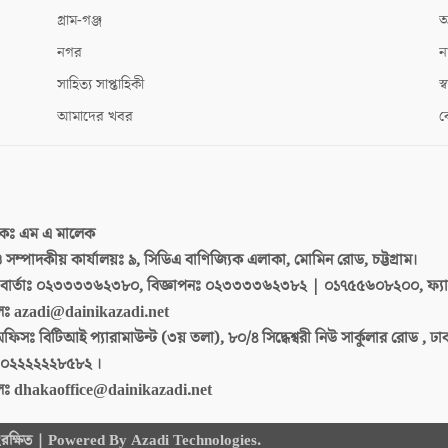
গ্রাম-গঞ্জ
আ
নগর
ন
সাহিত্য সাপ্তাহিকী
স্ব
আমাদের খবর
ক
দকঃ
এম এ মালেক
 ও সম্পাদকীয় কার্যালয়ঃ
৯, সিডিএ বাণিজ্যিক এলাকা, মোমিন রোড, চট্টগ্রাম।
ার্তাঃ
০২৩৩৩৩৬২৩৮০, বিজ্ঞাপনঃ ০২৩৩৩৩৬২৩৮২ | ০১৭৫৫৬০৮২০০, ফ্য
লঃ
azadi@dainikazadi.net
অফিসঃ
বিটিআই প্যারামাউন্ট (৩য় তলা), ৮০/৪ সিদ্ধেশ্বরী নিউ সার্কুলার রোড , ঢ
০২২২২২২৮৫৮২ ।
লঃ
dhakaoffice@dainikazadi.net
 সংরক্ষিত | Powered By Azadi Technologies.