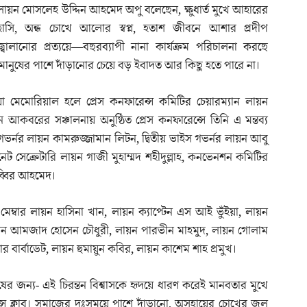
লায়ন মোসলেহ উদ্দিন আহমেদ অপু বলেছেন, ক্ষুধার্ত মুখে আহারের
হাসি, অন্ধ চোখে আলোর স্বপ্ন, হতাশ জীবনে আশার প্রদীপ
জ্বালানোর প্রত্যয়ে—বছরব্যাপী নানা কার্যক্রম পরিচালনা করছে
 মানুষের পাশে দাঁড়ানোর চেয়ে বড় ইবাদত আর কিছু হতে পারে না।
য়া মেমোরিয়াল হলে প্রেস কনফারেন্স কমিটির চেয়ারম্যান লায়ন
কবরের সঞ্চালনায় অনুষ্ঠিত প্রেস কনফারেন্সে তিনি এ মন্তব্য
গভর্নর লায়ন কামরুজ্জামান লিটন, দ্বিতীয় ভাইস গভর্নর লায়ন আবু
ট সেক্রেটারি লায়ন গাজী মুহাম্মদ শহীদুল্লাহ, কনভেনশন কমিটির
াব্বির আহমেদ।
েম্বার লায়ন হাসিনা খান, লায়ন ক্যাপ্টেন এস আই ভুঁইয়া, লায়ন
য়ন আমজাদ হোসেন চৌধুরী, লায়ন পারভীন মাহমুদ, লায়ন গোলাম
র বার্বাডেট, লায়ন হুমায়ুন কবির, লায়ন কাশেম শাহ প্রমুখ।
ের জন্য- এই চিরন্তন বিশ্বাসকে হৃদয়ে ধারণ করেই মানবতার মুখে
ন্স ক্লাব। সমাজের দুঃসময়ে পাশে দাঁড়ানো, অসহায়ের চোখের জল