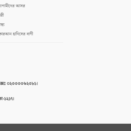
গামীদের আসর
ারী
াস্থ্য
োরআন হাদিসের বাণী
াক্সঃ ০২৩৩৩৩৬২৩৮১।
াকা-১২১৭।