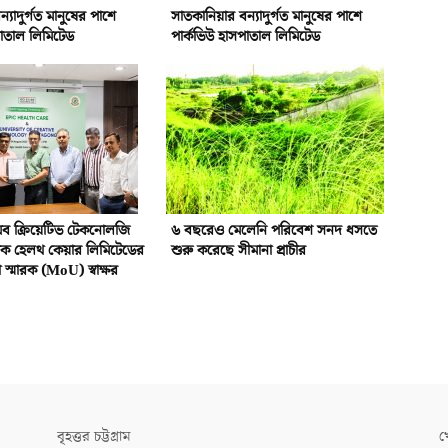
্যাদুর্গত মানুষের পাশে
সাতকানিয়ার বন্যাদুর্গত মানুষের পাশে
পাতাল লিমিটেড
পার্কভিউ হাসপাতাল লিমিটেড
 অব ক্রিয়েটিভ টেকনোলজি
৬ বছরেও মেলেনি পরিবেশ সনদ ধসতে
িক হেলথ কেয়ার লিমিটেডের
শুরু করেছে সীমানা প্রাচীর
স্মারক (MoU) স্বাক্ষর
বৃহত্তর চট্টগ্রাম
খ