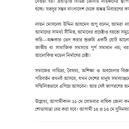
দেওয়া হয়। এছাড়াও বিভিন্ন জেলায় লায়ন্সদের স্থ
হচ্ছে। যতদূর সম্ভব বাংলাদেশ থেকে অন্ধত্ব নিবারণের কর্
লায়ন মোসলেহ উদ্দিন আহমেদ অপু বলেন, আমরা লায়ন 
আমাদের সামর্থ্য সীমিত, আমাদের প্রচেষ্টাও হয়তো সম
করি—অন্ধকার ভেদ করার শুরুটা একটি ছোট আলো
জাতীয় বা সামাজিক সমস্যার পূর্ণ সমাধান নয়; বরং
আলোকিত মডেল নির্মাণের চেষ্টা।
সমাজের দারিদ্র্য, বৈষম্য, অশিক্ষা ও অবহেলার ব
পরিবর্তন তখনই আসবে, যখন দেশের মানুষ সমস্যাগু
সম্মিলিতভাবে এগিয়ে আসবেন। আর সেই জাগরণের অন্যত
উল্লেখ্য, আগামীকাল ১১ মে সোমবার বার্ষিক জেলা ক
শোভাযাত্রা বের করা হবে। আগামী ১৪ ও ১৫ মে ‍দুদিনব্য