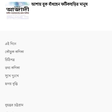
আশায় বুক বাঁধছেন ফটিকছড়ির মানুষ
এই দিনে
কৌতুক কণিকা
চিঠিপত্র
তথ্য কণিকা
সুখে দুঃখে
হৃদয় বৃত্তি
বৃহত্তর চট্টগ্রাম