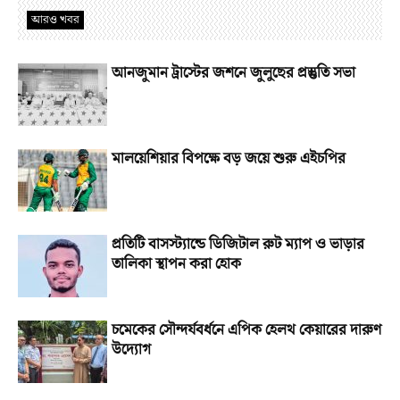
আরও খবর
আনজুমান ট্রাস্টের জশনে জুলুছের প্রস্তুতি সভা
মালয়েশিয়ার বিপক্ষে বড় জয়ে শুরু এইচপির
প্রতিটি বাসস্ট্যান্ডে ডিজিটাল রুট ম্যাপ ও ভাড়ার
তালিকা স্থাপন করা হোক
চমেকের সৌন্দর্যবর্ধনে এপিক হেলথ কেয়ারের দারুণ
উদ্যোগ