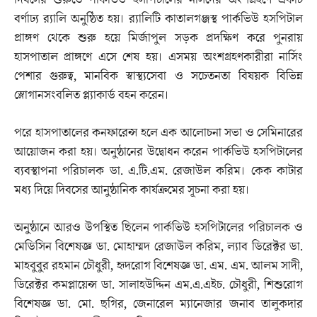
দিবসের শুরুতে পার্কভিউ হসপিটালের নার্সদের অংশগ্রহণে একটি
বর্ণাঢ্য র‍্যালি অনুষ্ঠিত হয়। র‍্যালিটি কাতালগঞ্জস্থ পার্কভিউ হসপিটাল
প্রাঙ্গণ থেকে শুরু হয়ে মির্জাপুল সড়ক প্রদক্ষিণ করে পুনরায়
হাসপাতাল প্রাঙ্গণে এসে শেষ হয়। এসময় অংশগ্রহণকারীরা নার্সিং
পেশার গুরুত্ব, মানবিক স্বাস্থ্যসেবা ও সচেতনতা বিষয়ক বিভিন্ন
স্লোগানসংবলিত প্ল্যাকার্ড বহন করেন।
পরে হাসপাতালের কনফারেন্স হলে এক আলোচনা সভা ও সেমিনারের
আয়োজন করা হয়। অনুষ্ঠানের উদ্বোধন করেন পার্কভিউ হসপিটালের
ব্যবস্থাপনা পরিচালক ডা. এ.টি.এম. রেজাউল করিম। কেক কাটার
মধ্য দিয়ে দিবসের আনুষ্ঠানিক কার্যক্রমের সূচনা করা হয়।
অনুষ্ঠানে আরও উপস্থিত ছিলেন পার্কভিউ হসপিটালের পরিচালক ও
মেডিসিন বিশেষজ্ঞ ডা. মোহাম্মদ রেজাউল করিম, ল্যাব ডিরেক্টর ডা.
মাহবুবুর রহমান চৌধুরী, হৃদরোগ বিশেষজ্ঞ ডা. এম. এম. আলম সাদী,
ডিরেক্টর কমপ্লায়েন্স ডা. সালাহউদ্দিন এম.এ.এইচ. চৌধুরী, শিশুরোগ
বিশেষজ্ঞ ডা. মো. ছগির, জেনারেল ম্যানেজার জনাব তালুকদার