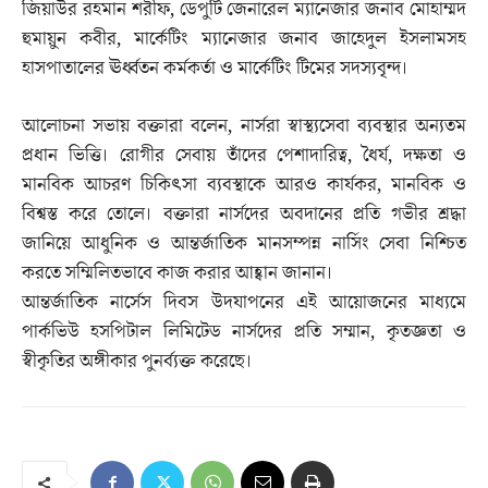
জিয়াউর রহমান শরীফ, ডেপুটি জেনারেল ম্যানেজার জনাব মোহাম্মদ
হুমায়ুন কবীর, মার্কেটিং ম্যানেজার জনাব জাহেদুল ইসলামসহ
হাসপাতালের ঊর্ধ্বতন কর্মকর্তা ও মার্কেটিং টিমের সদস্যবৃন্দ।
আলোচনা সভায় বক্তারা বলেন, নার্সরা স্বাস্থ্যসেবা ব্যবস্থার অন্যতম
প্রধান ভিত্তি। রোগীর সেবায় তাঁদের পেশাদারিত্ব, ধৈর্য, দক্ষতা ও
মানবিক আচরণ চিকিৎসা ব্যবস্থাকে আরও কার্যকর, মানবিক ও
বিশ্বস্ত করে তোলে। বক্তারা নার্সদের অবদানের প্রতি গভীর শ্রদ্ধা
জানিয়ে আধুনিক ও আন্তর্জাতিক মানসম্পন্ন নার্সিং সেবা নিশ্চিত
করতে সম্মিলিতভাবে কাজ করার আহ্বান জানান।
আন্তর্জাতিক নার্সেস দিবস উদযাপনের এই আয়োজনের মাধ্যমে
পার্কভিউ হসপিটাল লিমিটেড নার্সদের প্রতি সম্মান, কৃতজ্ঞতা ও
স্বীকৃতির অঙ্গীকার পুনর্ব্যক্ত করেছে।