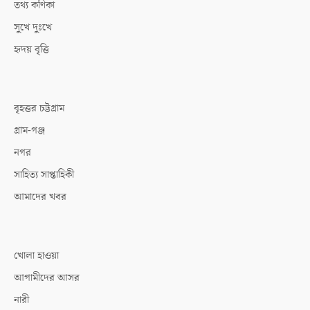
তথ্য কণিকা
সুখে দুঃখে
হৃদয় বৃত্তি
বৃহত্তর চট্টগ্রাম
গ্রাম-গঞ্জ
নগর
সাহিত্য সাপ্তাহিকী
আমাদের খবর
খোলা হাওয়া
আগামীদের আসর
নারী