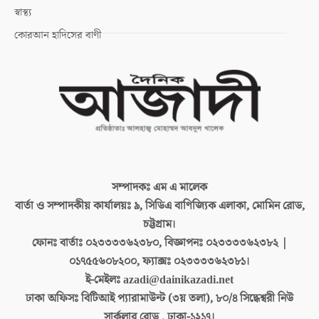
স্বাস্থ্য
কোরআন হাদিসের বাণী
সম্পাদকঃ
এম এ মালেক
বার্তা ও সম্পাদকীয় কার্যালয়ঃ
৯, সিডিএ বাণিজ্যিক এলাকা, মোমিন রোড,
চট্টগ্রাম।
ফোনঃ বার্তাঃ
০২৩৩৩৩৬২৩৮০, বিজ্ঞাপনঃ ০২৩৩৩৩৬২৩৮২ |
০১৭৫৫৬০৮২০০, ফ্যাক্সঃ ০২৩৩৩৩৬২৩৮১।
ই-মেইলঃ
azadi@dainikazadi.net
ঢাকা অফিসঃ
বিটিআই প্যারামাউন্ট (৩য় তলা), ৮০/৪ সিদ্ধেশ্বরী নিউ
সার্কুলার রোড , ঢাকা-১২১৭।