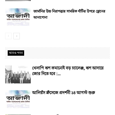
জার্মানির উচ্চ নিরাপত্তার সামরিক ঘাঁটির উপরে ড্রোনের
আনাগোনা
আরও খবর
খেলাপি ঋণ কমানোই বড় চ্যালেঞ্জ, ঋণ আদায়ে
জোর দিতে হবে :...
আলিয়ঁস ফ্রঁসেজে প্রদর্শনী ১৪ আগস্ট শুরু