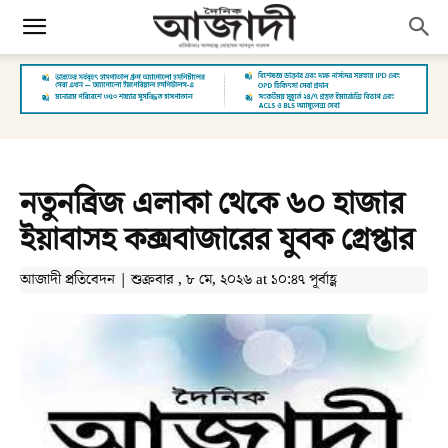
নতুনব্রিজ এলাকা থেকে ৬০ হাজার
ইয়াবাসহ কক্সবাজারের যুবক গ্রেপ্তার
আজাদী প্রতিবেদন | শুক্রবার , ৮ মে, ২০২৬ at ১০:৪৭ পূর্বাহ্ণ