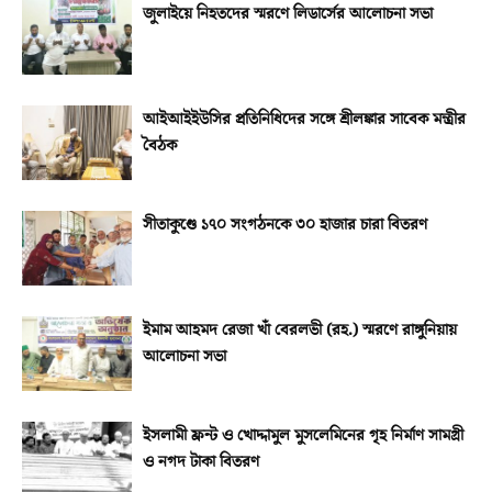
জুলাইয়ে নিহতদের স্মরণে লিডার্সের আলোচনা সভা
আইআইইউসির প্রতিনিধিদের সঙ্গে শ্রীলঙ্কার সাবেক মন্ত্রীর
বৈঠক
সীতাকুণ্ডে ১৭০ সংগঠনকে ৩০ হাজার চারা বিতরণ
ইমাম আহমদ রেজা খাঁ বেরলভী (রহ.) স্মরণে রাঙ্গুনিয়ায়
আলোচনা সভা
ইসলামী ফ্রন্ট ও খোদ্দামুল মুসলেমিনের গৃহ নির্মাণ সামগ্রী
ও নগদ টাকা বিতরণ