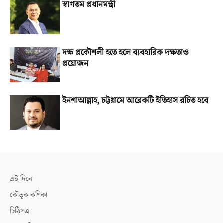
স্বাগতম প্রধানমন্ত্রী
দক্ষ প্রকৌশলী হতে হলে ব্যবহারিক দক্ষতাও
প্রয়োজন
ইনশাআল্লাহ, চট্টগ্রামে আরেকটি ইতিহাস রচিত হবে
এই দিনে
কৌতুক কণিকা
চিঠিপত্র