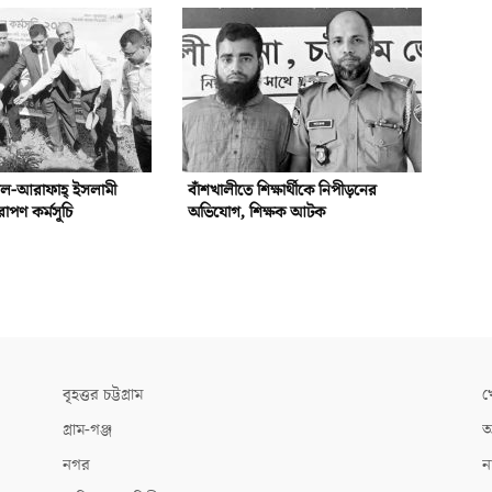
আল-আরাফাহ্‌ ইসলামী
বাঁশখালীতে শিক্ষার্থীকে নিপীড়নের
রোপণ কর্মসূচি
অভিযোগ, শিক্ষক আটক
বৃহত্তর চট্টগ্রাম
খ
গ্রাম-গঞ্জ
আ
নগর
ন