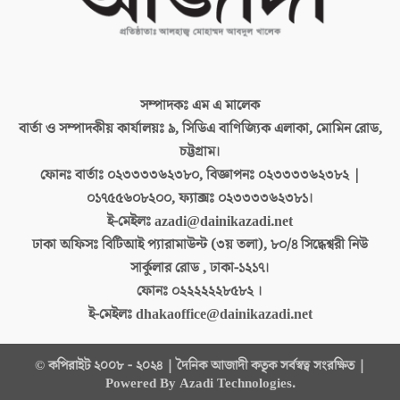
সম্পাদকঃ
এম এ মালেক
বার্তা ও সম্পাদকীয় কার্যালয়ঃ
৯, সিডিএ বাণিজ্যিক এলাকা, মোমিন রোড,
চট্টগ্রাম।
ফোনঃ বার্তাঃ
০২৩৩৩৩৬২৩৮০, বিজ্ঞাপনঃ ০২৩৩৩৩৬২৩৮২ |
০১৭৫৫৬০৮২০০, ফ্যাক্সঃ ০২৩৩৩৩৬২৩৮১।
ই-মেইলঃ
azadi@dainikazadi.net
ঢাকা অফিসঃ
বিটিআই প্যারামাউন্ট (৩য় তলা), ৮০/৪ সিদ্ধেশ্বরী নিউ
সার্কুলার রোড , ঢাকা-১২১৭।
ফোনঃ
০২২২২২২৮৫৮২ ।
ই-মেইলঃ
dhakaoffice@dainikazadi.net
© কপিরাইট ২০০৮ - ২০২৪ | দৈনিক আজাদী কতৃক সর্বস্বত্ব সংরক্ষিত |
Powered By Azadi Technologies.