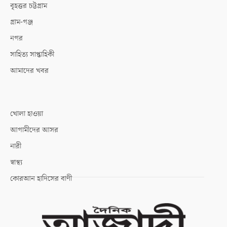
বৃহত্তর চট্টগ্রাম
গ্রাম-গঞ্জ
নগর
সাহিত্য সাপ্তাহিকী
আমাদের খবর
খোলা হাওয়া
আগামীদের আসর
নারী
স্বাস্থ্য
কোরআন হাদিসের বাণী