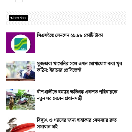
আরও খবর
সিএসইতে লেনদেন ২৯.৮৮ কোটি টাকা
মুজতাবা খামেনির সঙ্গে এখন যোগাযোগ করা খুব
কঠিন: ইরানের প্রেসিডেন্ট
বাঁশখালীতে বন্যায় ক্ষতিগ্রস্ত একশত পরিবারকে
নতুন ঘর দেবেন প্রধানমন্ত্রী
বিদ্যুৎ ও গ্যাসের জন্য হাহাকার :সমস্যার দ্রুত
সমাধান চাই