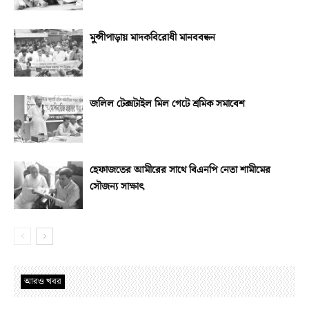
মুন্সীপাড়ায় মাদকবিরোধী মানববন্ধন
জলিল টেক্সটাইল মিল গেটে শ্রমিক সমাবেশ
হেফাজতের আমীরের সাথে বিএনপি নেতা শামীমের
সৌজন্য সাক্ষাৎ
আরও খবর