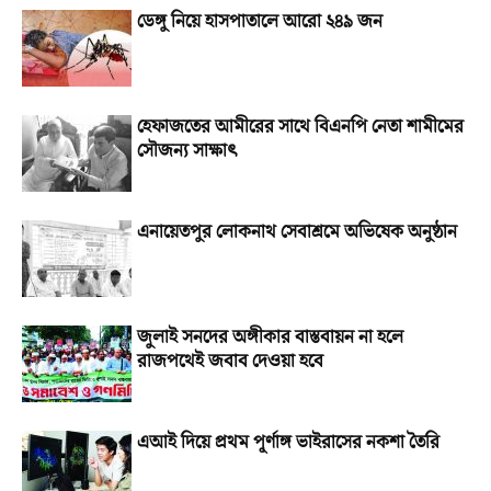
ডেঙ্গু নিয়ে হাসপাতালে আরো ২৪৯ জন
হেফাজতের আমীরের সাথে বিএনপি নেতা শামীমের
সৌজন্য সাক্ষাৎ
এনায়েতপুর লোকনাথ সেবাশ্রমে অভিষেক অনুষ্ঠান
জুলাই সনদের অঙ্গীকার বাস্তবায়ন না হলে
রাজপথেই জবাব দেওয়া হবে
এআই দিয়ে প্রথম পূর্ণাঙ্গ ভাইরাসের নকশা তৈরি