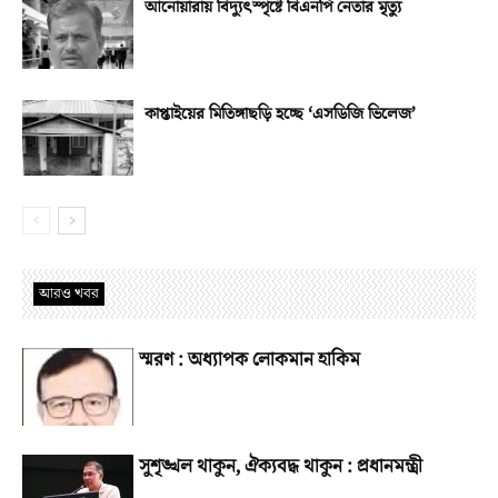
আনোয়ারায় বিদ্যুৎস্পৃষ্টে বিএনপি নেতার মৃত্যু
কাপ্তাইয়ের মিতিঙ্গাছড়ি হচ্ছে ‘এসডিজি ভিলেজ’
আরও খবর
স্মরণ : অধ্যাপক লোকমান হাকিম
সুশৃঙ্খল থাকুন, ঐক্যবদ্ধ থাকুন : প্রধানমন্ত্রী