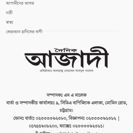
আগামীদের আসর
নারী
স্বাস্থ্য
কোরআন হাদিসের বাণী
সম্পাদকঃ
এম এ মালেক
বার্তা ও সম্পাদকীয় কার্যালয়ঃ
৯, সিডিএ বাণিজ্যিক এলাকা, মোমিন রোড,
চট্টগ্রাম।
ফোনঃ বার্তাঃ
০২৩৩৩৩৬২৩৮০, বিজ্ঞাপনঃ ০২৩৩৩৩৬২৩৮২ |
০১৭৫৫৬০৮২০০, ফ্যাক্সঃ ০২৩৩৩৩৬২৩৮১।