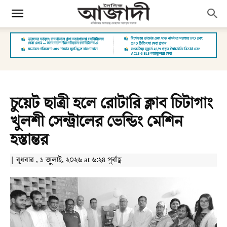
চুয়েট ছাত্রী হলে রোটারি ক্লাব চিটাগাং
খুলশী সেন্ট্রালের ভেন্ডিং মেশিন
হস্তান্তর
| বুধবার , ১ জুলাই, ২০২৬ at ৬:২৪ পূর্বাহ্ণ