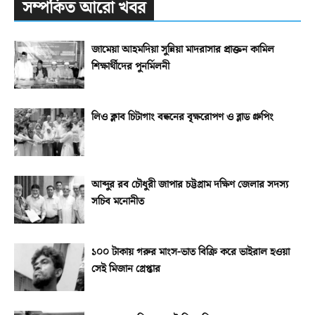
সম্পর্কিত আরো খবর
জামেয়া আহমদিয়া সুন্নিয়া মাদরাসার প্রাক্তন কামিল
শিক্ষার্থীদের পুনর্মিলনী
লিও ক্লাব চিটাগাং বন্ধনের বৃক্ষরোপণ ও ব্লাড গ্রুপিং
আব্দুর রব চৌধুরী জাপার চট্টগ্রাম দক্ষিণ জেলার সদস্য
সচিব মনোনীত
১০০ টাকায় গরুর মাংস-ভাত বিক্রি করে ভাইরাল হওয়া
সেই মিজান গ্রেপ্তার