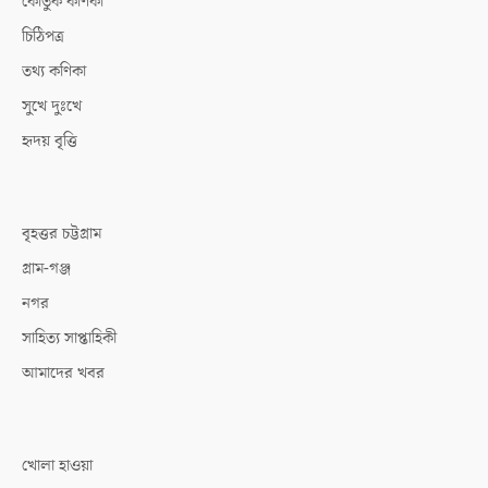
কৌতুক কণিকা
চিঠিপত্র
তথ্য কণিকা
সুখে দুঃখে
হৃদয় বৃত্তি
বৃহত্তর চট্টগ্রাম
গ্রাম-গঞ্জ
নগর
সাহিত্য সাপ্তাহিকী
আমাদের খবর
খোলা হাওয়া