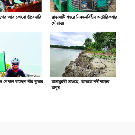
ওপর আর কোনো তাঁবেদারি
রাঙামাটি শহরে নিবন্ধনবিহীন অটোরিকশার
দৌরাত্ম্য
 নেপাল যাচ্ছেন বীর কুমার
মাতামুহুরী ভাঙছে, আতঙ্কে নদীপাড়ের
মানুষ