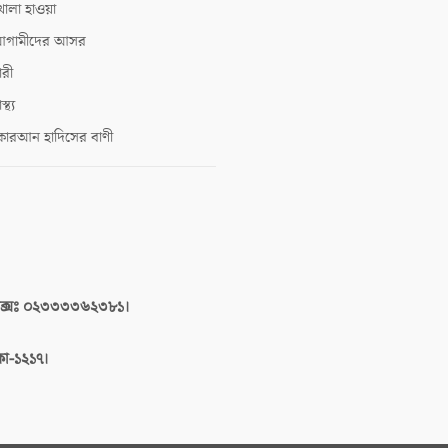
োলা হাওয়া
গামীদের আসর
ারী
াস্থ্য
োরআন হাদিসের বাণী
াক্সঃ ০২৩৩৩৩৬২৩৮১।
াকা-১২১৭।