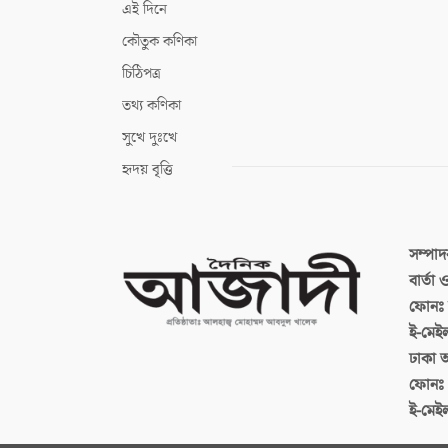
এই দিনে
কৌতুক কণিকা
চিঠিপত্র
তথ্য কণিকা
সুখে দুঃখে
হৃদয় বৃত্তি
সম্পা
বার্তা
ফোনঃ ব
ই-মেই
ঢাকা 
ফোনঃ
ই-মেই