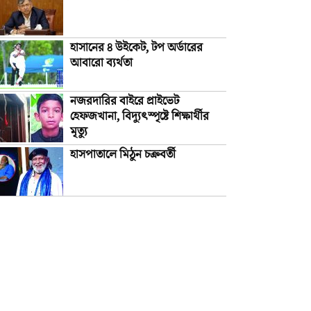
হাসানের ৪ উইকেট, টপ অর্ডারের
আবারো ব্যর্থতা
নজরদারির বাইরে প্রাইভেট
হেফজখানা, বিদ্যুৎস্পৃষ্টে শিক্ষার্থীর
মৃত্যু
হাসপাতালে মিঠুন চক্রবর্তী