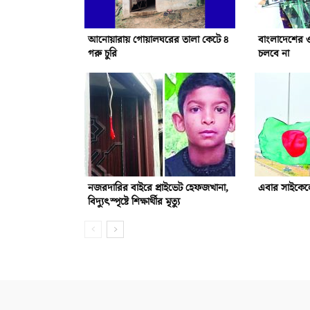
আনোয়ারায় গোয়ালঘরের তালা কেটে ৪
বাংলাদেশের 
গরু চুরি
চলবে না
নজরদারির বাইরে প্রাইভেট হেফজখানা,
এবার সাইকেলে
বিদ্যুৎস্পৃষ্টে শিক্ষার্থীর মৃত্যু