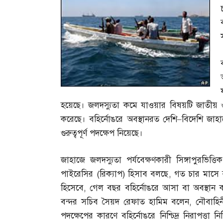
হয়েছে। জলদস্যুতা কমে যাওয়ার বিষয়টি জাতীয় ও আন্ত
করেছে। বহির্নোঙরে অবস্থানরত দেশি
–
বিদেশি জাহাজ
গুরুত্বপূর্ণ পদক্ষেপ নিয়েছে।
জাহাজে জলদস্যুতা পর্যবেক্ষণকারী সিঙ্গাপুরভিত্ত
পাইরেসির
(
রিক্যাপ
)
হিসাব বলছে
,
গত চার মাসে ব
হিসেবে
,
গেল বছর বহির্নোঙরে আসা বা অবস্থান 
বন্দর সচিব সৈয়দ রেফাত হামিম বলেন
,
নৌবাহিন
পদক্ষেপের কারণে বহির্নোঙরে নিশ্চিদ্র নিরাপত্তা ন