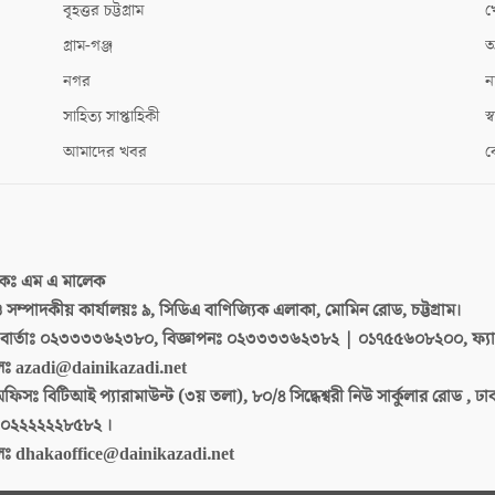
বৃহত্তর চট্টগ্রাম
খ
গ্রাম-গঞ্জ
আ
নগর
ন
সাহিত্য সাপ্তাহিকী
স্ব
আমাদের খবর
ক
দকঃ
এম এ মালেক
 ও সম্পাদকীয় কার্যালয়ঃ
৯, সিডিএ বাণিজ্যিক এলাকা, মোমিন রোড, চট্টগ্রাম।
ার্তাঃ
০২৩৩৩৩৬২৩৮০, বিজ্ঞাপনঃ ০২৩৩৩৩৬২৩৮২ | ০১৭৫৫৬০৮২০০, ফ্য
লঃ
azadi@dainikazadi.net
অফিসঃ
বিটিআই প্যারামাউন্ট (৩য় তলা), ৮০/৪ সিদ্ধেশ্বরী নিউ সার্কুলার রোড , ঢ
০২২২২২২৮৫৮২ ।
লঃ
dhakaoffice@dainikazadi.net