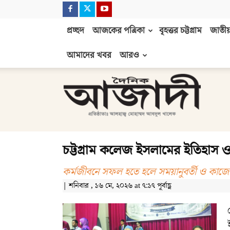
প্রচ্ছদ
আজকের পত্রিকা
বৃহত্তর চট্টগ্রাম
জাতীয়
আমাদের খবর
আরও
দৈনিক
আজাদী
চট্টগ্রাম কলেজ ইসলামের ইতিহাস ও
কর্মজীবনে সফল হতে হলে সময়ানুবর্তী ও কাজের প
| শনিবার , ১৬ মে, ২০২৬ at ৭:১৭ পূর্বাহ্ণ