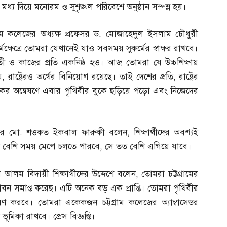
ের মধ্য দিয়ে মনোরম ও সুশৃঙ্খল পরিবেশে অনুষ্ঠান সম্পন্ন হয়।
্রাম কলেজের অধ্যক্ষ প্রফেসর ড
.
মোজাহেদুল ইসলাম চৌধুরী
্ষেত্রে তোমরা যেখানেই যাও সবসময় সুকর্মের স্বাক্ষর রাখবে।
তী ও কাজের প্রতি একনিষ্ঠ হও। আজ তোমরা যে উচ্চশিক্ষায়
য়
,
রাষ্ট্রেরও অর্থের বিনিয়োগ রয়েছে। তাই দেশের প্রতি
,
রাষ্ট্রের
িকের অন্বেষণে এবার পৃথিবীর বুকে ছড়িয়ে পড়ো এবং নিজেদের
েসর মো
.
শওকত ইকবাল ফারুকী বলেন
,
শিক্ষার্থীদের অবশ্যই
ত বেশি সময় মেপে চলতে পারবে
,
সে তত বেশি এগিয়ে যাবে।
 আলম বিদায়ী শিক্ষার্থীদের উদ্দেশে বলেন
,
তোমরা চট্টগ্রামের
া জীবন সমাপ্ত করেছ। এটি অনেক বড় এক প্রাপ্তি। তোমরা পৃথিবীর
ারণ করবে। তোমরা একেকজন চট্টগ্রাম কলেজের অ্যাম্বাসেডর
ূমিকা রাখবে। প্রেস বিজ্ঞপ্তি।