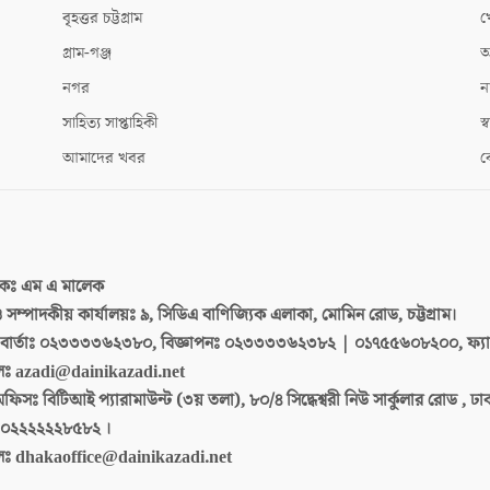
বৃহত্তর চট্টগ্রাম
খ
গ্রাম-গঞ্জ
আ
নগর
ন
সাহিত্য সাপ্তাহিকী
স্ব
আমাদের খবর
ক
দকঃ
এম এ মালেক
 ও সম্পাদকীয় কার্যালয়ঃ
৯, সিডিএ বাণিজ্যিক এলাকা, মোমিন রোড, চট্টগ্রাম।
ার্তাঃ
০২৩৩৩৩৬২৩৮০, বিজ্ঞাপনঃ ০২৩৩৩৩৬২৩৮২ | ০১৭৫৫৬০৮২০০, ফ্য
লঃ
azadi@dainikazadi.net
অফিসঃ
বিটিআই প্যারামাউন্ট (৩য় তলা), ৮০/৪ সিদ্ধেশ্বরী নিউ সার্কুলার রোড , ঢ
০২২২২২২৮৫৮২ ।
লঃ
dhakaoffice@dainikazadi.net