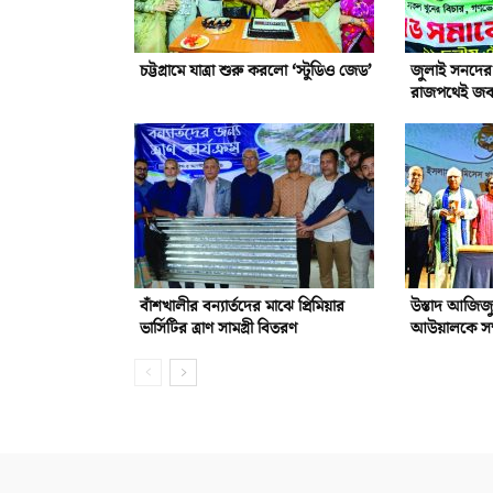
চট্টগ্রামে যাত্রা শুরু করলো ‘স্টুডিও জেড’
জুলাই সনদের 
রাজপথেই জবা
বাঁশখালীর বন্যার্তদের মাঝে প্রিমিয়ার
উস্তাদ আজিজ
ভার্সিটির ত্রাণ সামগ্রী বিতরণ
আউয়ালকে সম্ম