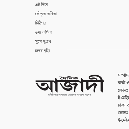
এই দিনে
কৌতুক কণিকা
চিঠিপত্র
তথ্য কণিকা
সুখে দুঃখে
হৃদয় বৃত্তি
সম্পা
বার্তা
ফোনঃ ব
ই-মেই
ঢাকা 
ফোনঃ
ই-মেই