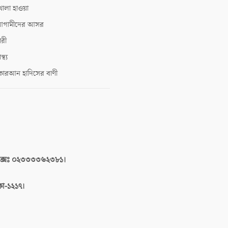
োলা হাওয়া
গামীদের আসর
ারী
াস্থ্য
োরআন হাদিসের বাণী
াক্সঃ ০২৩৩৩৩৬২৩৮১।
াকা-১২১৭।