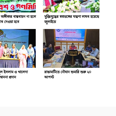
অঙ্গীকার বাস্তবায়ন না হলে
মুক্তিযুদ্ধের স্বপ্নভঙ্গের যন্ত্রণা লাঘব হয়েছে
ব দেওয়া হবে
জুলাইয়ে
ুল ইসলাম ও খালেদা
রাঙামাটিতে নৌযান শুমারি শুরু ২০
াননা প্রদান
আগস্ট