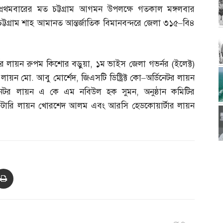
প্রথমবারের মত চট্টগ্রাম আগমন উপলক্ষে গতকাল মঙ্গলবার
চট্টগ্রাম শাহ আমানত আন্তর্জাতিক বিমানবন্দরে জেলা ৩১৫
–
বি৪
গভর্নর লায়ন রুপম কিশোর বড়ুয়া
,
১ম ভাইস জেলা গভর্নর
(
ইলেক্ট
)
ি লায়ন মো
.
আবু মোর্শেদ
,
জিএসটি ডিষ্ট্রিক্ট কো
–
অর্ডিনেটর লায়ন
িনেটর লায়ন এ কে এম নবিউল হক সুমন
,
অনুষ্ঠান কমিটির
ক্রেটারি লায়ন খোরশেদ আলম এবং আরসি হেডকোয়ার্টার লায়ন