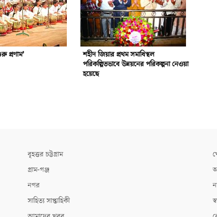
ু প্রণাম’
শহীদ জিয়ার প্রথম সমাধিস্থল
পরিকল্পিতভাবে উন্নয়নের পরিকল্পনা নেওয়া
হয়েছে
বৃহত্তর চট্টগ্রাম
খ
গ্রাম-গঞ্জ
আ
নগর
ন
সাহিত্য সাপ্তাহিকী
স্ব
আমাদের খবর
ক