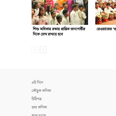
শিশু অধিকার রক্ষায় প্রান্তিক জনগোষ্ঠীর
রেওয়াজের ‘গুর
দিকে চোখ রাখতে হবে
এই দিনে
কৌতুক কণিকা
চিঠিপত্র
তথ্য কণিকা
সুখে দুঃখে