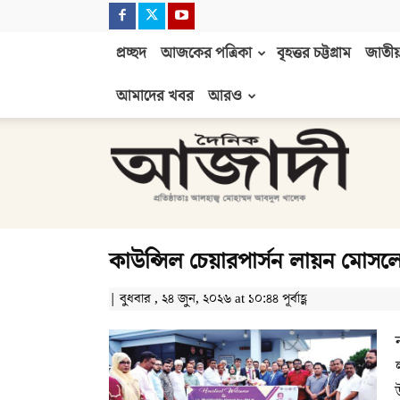
প্রচ্ছদ
আজকের পত্রিকা
বৃহত্তর চট্টগ্রাম
জাতীয়
আমাদের খবর
আরও
দৈনিক
আজাদী
কাউন্সিল চেয়ারপার্সন লায়ন মোসলে
| বুধবার , ২৪ জুন, ২০২৬ at ১০:৪৪ পূর্বাহ্ণ