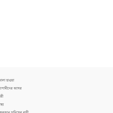
োলা হাওয়া
গামীদের আসর
ারী
াস্থ্য
োরআন হাদিসের বাণী