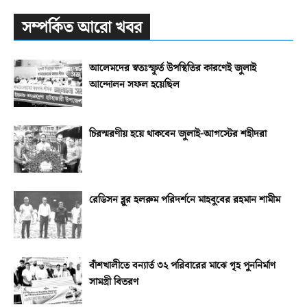
সম্পর্কিত আরো খবর
আলেমদের স্বতঃস্ফূর্ত উপস্থিতির কারণেই জুলাই
আন্দোলন সফল হয়েছিল
চিরস্মরণীয় হয়ে থাকবেন জুলাই-আগস্টের শহীদরা
রেডিসন ব্লুর হলরুম পরিদর্শনে মাহবুবের রহমান শামীম
বাঁশখালীতে বন্যার্ত ৩২ পরিবারের মাঝে গৃহ পুননির্মাণ
সামগ্রী বিতরণ