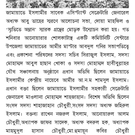
জামায়াতে ইসলামীর সাবেক এসিস্ট্যান্ট সেক্রেটারি জেনারেল
অধ্যক্ষ আবু তাহের স্মরণে আলোচনা সভা
,
দোয়া মাহফিল ও
‘স্মৃতিতে অম্লান’ স্মারক গ্রন্থের মোড়ক উন্মোচন করা হয়। গত
শনিবার আনোয়ারার শোলকাটাস্থ একটি কমিউনিটি সেন্টারে
উপজেলা জামায়াতের আমীর মাস্টার আবদুল গনির সভাপতিত্বে
এবং প্রকাশনা পরিষদের সদস্য সচিব সিরাজুল ইসলাম
,
সদস্য
মোহাম্মদ আবুল হাছান খোকা ও সদস্য মোহাম্মদ হাবীবুল্লাহর
যৌথ সঞ্চালনায় অনুষ্ঠানে প্রধান অতিথি ছিলেন জামায়াতে
ইসলামীর কেন্দ্রীয় নায়েবে আমীর আ
.
ন
.
ম শামসুল ইসলাম।
প্রধান বক্তা ছিলেন জামায়াতে ইসলামীর সহকারী সেক্রেটারি
জেনারেল মাওলানা মোহাম্মদ শাহজাহান। বিশেষ অতিথি ছিলেন
সংসদ সদস্য শাহাজাহান চৌধুরী
,
সংসদ সদস্য অধ্যক্ষ জহিরুল
ইসলাম। বক্তব্য রাখেন নজরুল ইসলাম
,
আনোয়ারুল আলম
চৌধুরী
,
অধ্যাপক জাফর সাদেক
,
অধ্যক্ষ বদরুল হক
,
অধ্যাপক
মাহমুদুল হাসান চৌধুরী
,
মো
.
হুমায়ূন কবির চৌধুরী