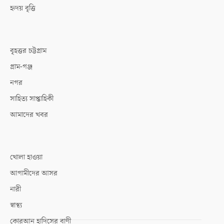
হৃদয় বৃত্তি
বৃহত্তর চট্টগ্রাম
গ্রাম-গঞ্জ
নগর
সাহিত্য সাপ্তাহিকী
আমাদের খবর
খোলা হাওয়া
আগামীদের আসর
নারী
স্বাস্থ্য
কোরআন হাদিসের বাণী