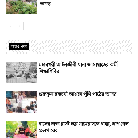
ভাগাড়
আরও খবর
মহানগরী আইনজীবী থানা জামায়াতের কর্মী
শিক্ষাশিবির
গুরুকুল ব্রহ্মচর্য্য আশ্রমে পুঁথি পাঠের আসর
বাসের চাকা ব্লাস্ট হয়ে গাছের সঙ্গে ধাক্কা, প্রাণ গেল
হেলপারের