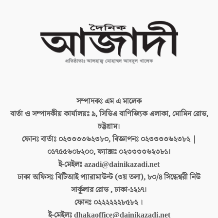
সম্পাদকঃ
এম এ মালেক
বার্তা ও সম্পাদকীয় কার্যালয়ঃ
৯, সিডিএ বাণিজ্যিক এলাকা, মোমিন রোড,
চট্টগ্রাম।
ফোনঃ বার্তাঃ
০২৩৩৩৩৬২৩৮০, বিজ্ঞাপনঃ ০২৩৩৩৩৬২৩৮২ |
০১৭৫৫৬০৮২০০, ফ্যাক্সঃ ০২৩৩৩৩৬২৩৮১।
ই-মেইলঃ
azadi@dainikazadi.net
ঢাকা অফিসঃ
বিটিআই প্যারামাউন্ট (৩য় তলা), ৮০/৪ সিদ্ধেশ্বরী নিউ
সার্কুলার রোড , ঢাকা-১২১৭।
ফোনঃ
০২২২২২২৮৫৮২ ।
ই-মেইলঃ
dhakaoffice@dainikazadi.net