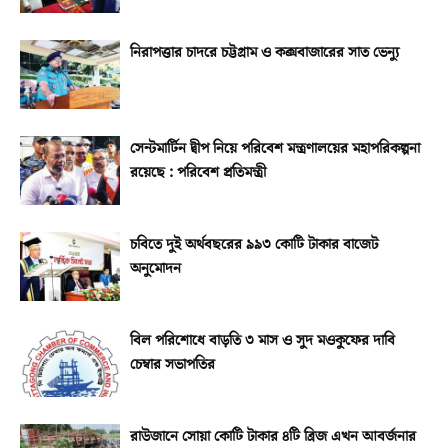
নিরাপত্তার চাদরে চট্টগ্রাম ও কক্সবাজারের সাত ভেন্যু
সেন্টমার্টিন দ্বীপ নিয়ে পরিবেশ মন্ত্রণালয়ের মহাপরিকল্পনা
রয়েছে : পরিবেশ প্রতিমন্ত্রী
চবিতে দুই অর্থবছরের ৯৯৩ কোটি টাকার বাজেট
অনুমোদন
বিল পরিশোধে বাড়তি ৩ মাস ও সুদ মওকুফের দাবি
চেম্বার সভাপতির
রাউজানে সোয়া কোটি টাকার ৪টি ব্রিজ এখন আবর্জনার