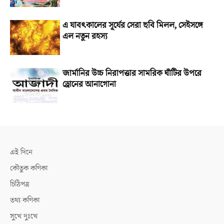
এ যাবৎকালের সূর্যের সেরা ছবি মিলল, সেইসঙ্গে
এল নতুন রহস্য
জার্মানির উচ্চ নিরাপত্তার সামরিক ঘাঁটির উপরে
ড্রোনের আনাগোনা
এই দিনে
কৌতুক কণিকা
চিঠিপত্র
তথ্য কণিকা
সুখে দুঃখে