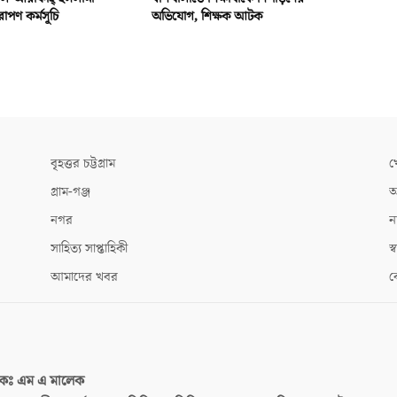
রোপণ কর্মসূচি
অভিযোগ, শিক্ষক আটক
বৃহত্তর চট্টগ্রাম
খ
গ্রাম-গঞ্জ
আ
নগর
ন
সাহিত্য সাপ্তাহিকী
স্ব
আমাদের খবর
ক
দকঃ
এম এ মালেক