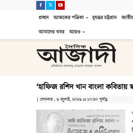
প্রচ্ছদ
আজকের পত্রিকা
বৃহত্তর চট্টগ্রাম
জাতীয়
আমাদের খবর
আরও
দৈনিক
আজাদী
‘হাফিজ রশিদ খান বাংলা কবিতায় স্বতন
| সোমবার , ৬ জুলাই, ২০২৬ at ১০:৪০ পূর্বাহ্ণ