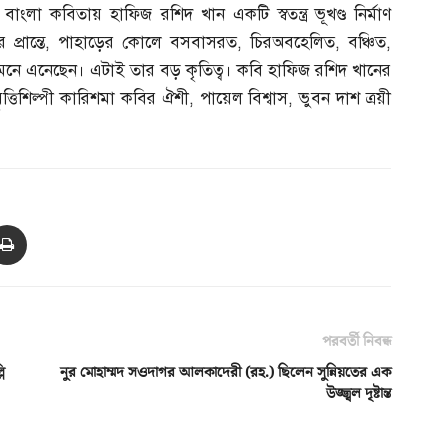
,
বাংলা কবিতায় হাফিজ রশিদ খান একটি স্বতন্ত্র ভূখণ্ড নির্মাণ
্রান্তে
,
পাহাড়ের কোলে বসবাসরত
,
চিরঅবহেলিত
,
বঞ্চিত
,
সামনে এনেছেন। এটাই তার বড় কৃতিত্ব। কবি হাফিজ রশিদ খানের
ৃত্তিশিল্পী কারিশমা কবির ঐশী
,
পায়েল বিশ্বাস
,
ভুবন দাশ ত্রয়ী
পরবর্তী নিবন্ধ
ি
নুর মোহাম্মদ সওদাগর আলকাদেরী (রহ.) ছিলেন সুন্নিয়তের এক
উজ্জ্বল দৃষ্টান্ত