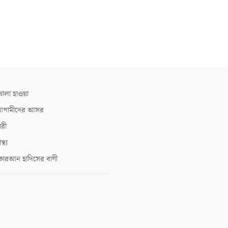
োলা হাওয়া
গামীদের আসর
ারী
াস্থ্য
োরআন হাদিসের বাণী