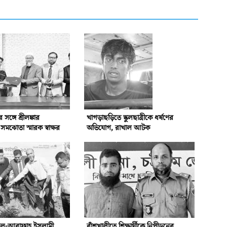
্গে শ্রীলঙ্কার
খাগড়াছড়িতে স্কুলছাত্রীকে ধর্ষণের
ঝোতা স্মারক স্বাক্ষর
অভিযোগ, রাখাল আটক
আল-আরাফাহ্‌ ইসলামী
বাঁশখালীতে শিক্ষার্থীকে নিপীড়নের