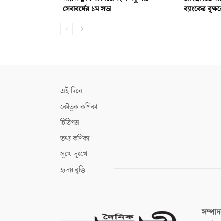
সেবাবর্ষের ১ম সভা
ব্যাংকের বৃক্ষ
এই দিনে
কৌতুক কণিকা
চিঠিপত্র
তথ্য কণিকা
সুখে দুঃখে
হৃদয় বৃত্তি
সম্পা