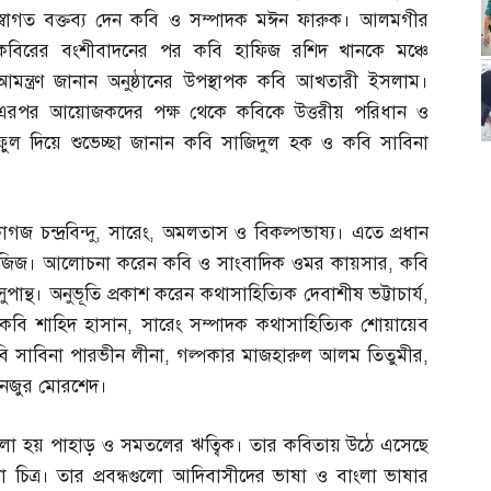
স্বাগত বক্তব্য দেন কবি ও সম্পাদক মঈন ফারুক। আলমগীর
কবিরের বংশীবাদনের পর কবি হাফিজ রশিদ খানকে মঞ্চে
আমন্ত্রণ জানান অনুষ্ঠানের উপস্থাপক কবি আখতারী ইসলাম।
এরপর আয়োজকদের পক্ষ থেকে কবিকে উত্তরীয় পরিধান ও
ফুল দিয়ে শুভেচ্ছা জানান কবি সাজিদুল হক ও কবি সাবিনা
 চন্দ্রবিন্দু
,
সারেং
,
অমলতাস ও বিকল্পভাষ্য। এতে প্রধান
আজিজ। আলোচনা করেন কবি ও সাংবাদিক ওমর কায়সার
,
কবি
ান্থ। অনুভূতি প্রকাশ করেন কথাসাহিত্যিক দেবাশীষ ভট্টাচার্য
,
কবি শাহিদ হাসান
,
সারেং সম্পাদক কথাসাহিত্যিক শোয়ায়েব
 সাবিনা পারভীন লীনা
,
গল্পকার মাজহারুল আলম তিতুমীর
,
 মনজুর মোরশেদ।
লা হয় পাহাড় ও সমতলের ঋত্বিক। তার কবিতায় উঠে এসেছে
িত্র। তার প্রবন্ধগুলো আদিবাসীদের ভাষা ও বাংলা ভাষার