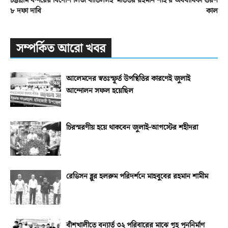
চট্টগ্রাম বন্দরের বিদেশি লিজ বাতিলসহ
মতিউর রহমান শাহ’র অর্ধবার্ষিকী ওরশ
৮ দফা দাবি
কাল
সম্পর্কিত আরো খবর
আলেমদের স্বতঃস্ফূর্ত উপস্থিতির কারণেই জুলাই
আন্দোলন সফল হয়েছিল
চিরস্মরণীয় হয়ে থাকবেন জুলাই-আগস্টের শহীদরা
রেডিসন ব্লুর হলরুম পরিদর্শনে মাহবুবের রহমান শামীম
বাঁশখালীতে বন্যার্ত ৩২ পরিবারের মাঝে গৃহ পুননির্মাণ