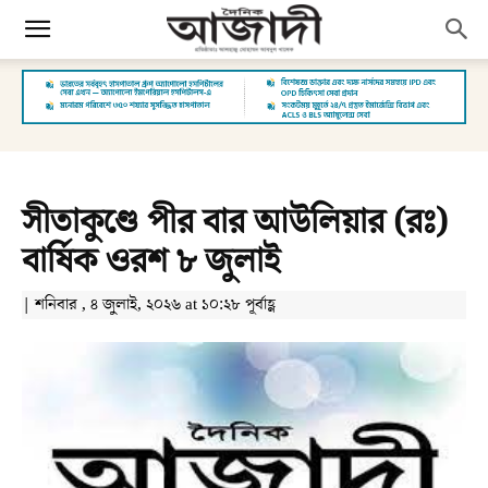
সীতাকুণ্ডে পীর বার আউলিয়ার (রঃ)
বার্ষিক ওরশ ৮ জুলাই
| শনিবার , ৪ জুলাই, ২০২৬ at ১০:২৮ পূর্বাহ্ণ