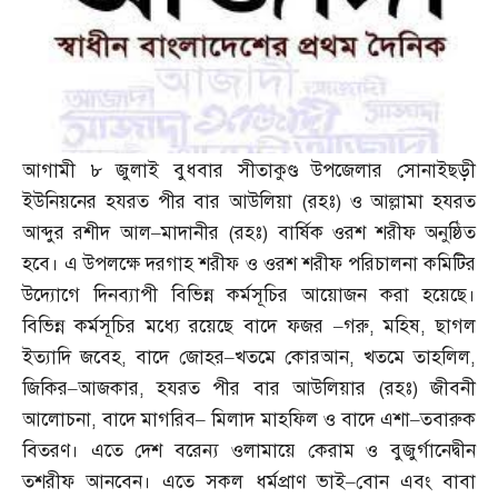
আগামী ৮ জুলাই বুধবার সীতাকুণ্ড উপজেলার সোনাইছড়ী
ইউনিয়নের হযরত পীর বার আউলিয়া
(
রহঃ
)
ও আল্লামা হযরত
আব্দুর রশীদ আল
–
মাদানীর
(
রহঃ
)
বার্ষিক ওরশ শরীফ অনুষ্ঠিত
হবে। এ উপলক্ষে দরগাহ শরীফ ও ওরশ শরীফ পরিচালনা কমিটির
উদ্যোগে দিনব্যাপী বিভিন্ন কর্মসূচির আয়োজন করা হয়েছে।
বিভিন্ন কর্মসূচির মধ্যে রয়েছে বাদে ফজর
–
গরু
,
মহিষ
,
ছাগল
ইত্যাদি জবেহ
,
বাদে জোহর
–
খতমে কোরআন
,
খতমে তাহলিল
,
জিকির
–
আজকার
,
হযরত পীর বার আউলিয়ার
(
রহঃ
)
জীবনী
আলোচনা
,
বাদে মাগরিব
–
মিলাদ মাহফিল ও বাদে এশা
–
তবারুক
বিতরণ। এতে দেশ বরেন্য ওলামায়ে কেরাম ও বুজুর্গানেদ্বীন
তশরীফ আনবেন। এতে সকল ধর্মপ্রাণ ভাই
–
বোন এবং বাবা