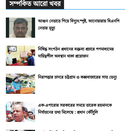
সম্পর্কিত আরো খবর
আগুন নেভাতে গিয়ে বিদ্যুৎস্পৃষ্ট, আনোয়ারায় বিএনপি
নেতার মৃত্যু
নিষিদ্ধ সংগঠন প্রধানের বক্তব্য প্রচারে গণমাধ্যমের
দায়িত্বশীল অবস্থান থাকা প্রয়োজন
নিরাপত্তার চাদরে চট্টগ্রাম ও কক্সবাজারের সাত ভেন্যু
এক-এগারোর সরকারের সময়ে তারেক রহমানকে
নির্যাতনের তথ্য মিলেছে : প্রধান কৌঁসুলি