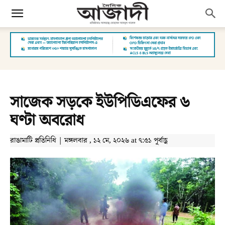
সাজেক সড়কে ইউপিডিএফের ৬
ঘণ্টা অবরোধ
রাঙামাটি প্রতিনিধি | মঙ্গলবার , ১২ মে, ২০২৬ at ৭:৫১ পূর্বাহ্ণ