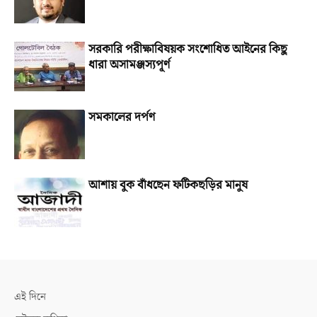
সরকারি পরীক্ষাবিষয়ক সংশোধিত আইনের কিছু
ধারা অসামঞ্জস্যপূর্ণ
সমকালের দর্পণ
আশায় বুক বাঁধছেন ফটিকছড়ির মানুষ
এই দিনে