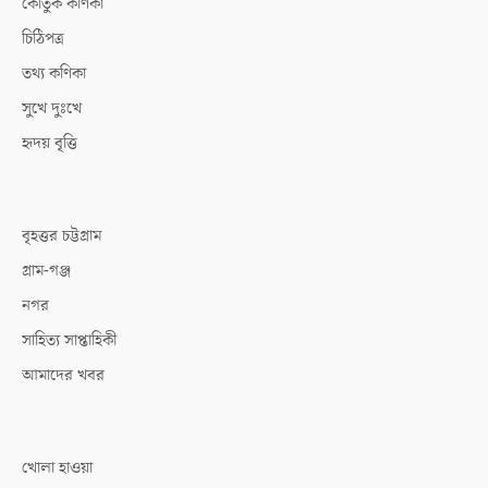
কৌতুক কণিকা
চিঠিপত্র
তথ্য কণিকা
সুখে দুঃখে
হৃদয় বৃত্তি
বৃহত্তর চট্টগ্রাম
গ্রাম-গঞ্জ
নগর
সাহিত্য সাপ্তাহিকী
আমাদের খবর
খোলা হাওয়া