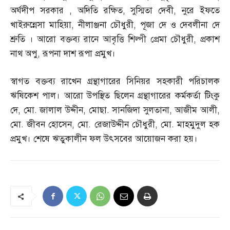
অর্ঘদীপ সরকার
,
অদিতি রক্ষিত
,
সুস্মিতা দেবী
,
নুরে ইফতে
খাইরুন্নেসা মাহিয়া
,
নীলাঞ্জনা চৌধুরী
,
পূজা দে ও দেবলীনা দে
শ্রুতি । আরো বক্তব্য রানে আবৃত্তি শিল্পী প্রেমা চৌধুরী
,
প্রকাশ
নাথ অপু
,
রূপনা দাশ রূপা প্রমুখ।
স্বাগত বক্তব্য রাখেন গ্রন্থাগারের সিনিয়র সহকারী পরিচালক
ঋষিকেশ পাল। আরো উপস্থিত ছিলেন গ্রন্থাগারের কর্মকর্তা টিংকু
দে
,
মো
.
জালাল উদ্দীন
,
মোছা
.
সানজিদা সুলতানা
,
আজীম আলী
,
মো
.
জীবন হোসেন
,
মো
.
রেজাউদ্দীন চৌধুরী
,
মো
.
মাহমুদুল হক
প্রমুখ। শেষে ঋতুকালীন ফল উৎসবের আয়োজন করা হয়।