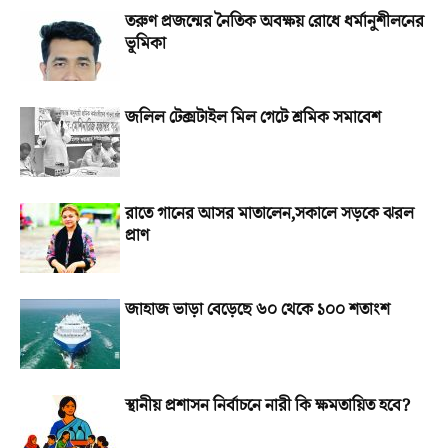
তরুণ প্রজন্মের নৈতিক অবক্ষয় রোধে ধর্মানুশীলনের
ভূমিকা
জলিল টেক্সটাইল মিল গেটে শ্রমিক সমাবেশ
রাতে গানের আসর মাতালেন,সকালে সড়কে ঝরল
প্রাণ
জাহাজ ভাড়া বেড়েছে ৬০ থেকে ১০০ শতাংশ
স্থানীয় প্রশাসন নির্বাচনে নারী কি ক্ষমতায়িত হবে?