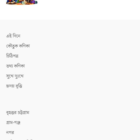
এই দিনে
কৌতুক কণিকা
চিঠিপত্র
তথ্য কণিকা
সুখে দুঃখে
হৃদয় বৃত্তি
বৃহত্তর চট্টগ্রাম
গ্রাম-গঞ্জ
নগর