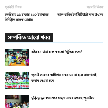
পূর্ববর্তী নিবন্ধ
পরবর্তী নিবন্ধ
চকরিয়ায় ১৯ হাজার ৯৫০ ইয়াবাসহ
আল-হামিম ইনস্টিটিউটে ফল উৎসব
মিনিট্রাক চালক গ্রেপ্তার
সম্পর্কিত আরো খবর
চট্টগ্রামে যাত্রা শুরু করলো ‘স্টুডিও জেড’
জুলাই সনদের অঙ্গীকার বাস্তবায়ন না হলে রাজপথেই
জবাব দেওয়া হবে
মুক্তিযুদ্ধের স্বপ্নভঙ্গের যন্ত্রণা লাঘব হয়েছে জুলাইয়ে