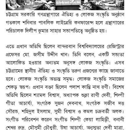
চট্টগ্রাম সরকারি গণগ্রন্থাগারে ঐতিহ্য ও লোকজ সংস্কৃতি অনুষ্ঠান
গতকাল শনিবার পাবলিক লাইব্রেরি কনফারেন্স হলে গ্রন্থাগারের
পরিচালক দিলীপ কুমার সাহার সভাপতিত্বে অনুষ্ঠিত হয়।
এতে প্রধান অতিথি ছিলেন বান্দরবান বিশ্ববিদ্যালয়ের রেজিস্ট্রার
প্রফেসর মো
.
জসীম উদ্দীন খান। তিনি বলেন
,
একটি সভ্যতা
আলোকিত হওয়ার অন্যতম অনুসঙ্গ লোকজ সংস্কৃতি। এসব
চট্টগ্রামের স্থানীয় ঐতিহ্য ও সংস্কৃতি তরুণ প্রজন্মের কাছে জানাতে
হবে। লোকজ সংস্কৃতি অত্যন্ত সমৃদ্ধ। লোকজ সংস্কৃতি সমাজের
শেকড় স্বরূপ। প্রধান বক্তা ছিলেন পলাশ কান্তি নাথ রণী। বিশেষ
অতিথি ছিলেন শ্যামল বিশ্বাস
,
অধ্যাপক শুক্লা রাণী দেবী
,
শিল্পী
গীতা আচার্য্য
,
সংগঠক সুজন দেবনাথ
,
সংগঠক সজীব দত্ত
সৌরভ
,
শহিদুল ইসলাম
,
সুমী বিশ্বাস ও কমল চক্রবর্তী অলক।
সংগীত পরিবেশন করেন সংগীত শিল্পী কেয়া লাহিড়ী
,
বনানী
শেখর রুদ্র
,
মৌসুমী চৌধুরী
,
উষা আচার্য্য
,
অনুস্মৃতা দেবী মাত্রা
,