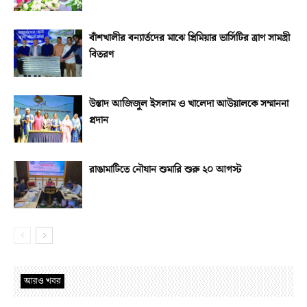
বাঁশখালীর বন্যার্তদের মাঝে প্রিমিয়ার ভার্সিটির ত্রাণ সামগ্রী
বিতরণ
উস্তাদ আজিজুল ইসলাম ও খালেদা আউয়ালকে সম্মাননা
প্রদান
রাঙামাটিতে নৌযান শুমারি শুরু ২০ আগস্ট
আরও খবর