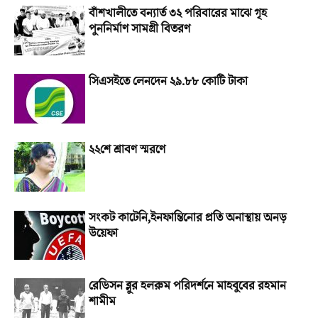
বাঁশখালীতে বন্যার্ত ৩২ পরিবারের মাঝে গৃহ
পুননির্মাণ সামগ্রী বিতরণ
সিএসইতে লেনদেন ২৯.৮৮ কোটি টাকা
২২শে শ্রাবণ স্মরণে
সংকট কাটেনি,ইনফান্তিনোর প্রতি অনাস্থায় অনড়
উয়েফা
রেডিসন ব্লুর হলরুম পরিদর্শনে মাহবুবের রহমান
শামীম