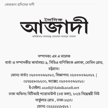
কোরআন হাদিসের বাণী
সম্পাদকঃ
এম এ মালেক
বার্তা ও সম্পাদকীয় কার্যালয়ঃ
৯, সিডিএ বাণিজ্যিক এলাকা, মোমিন রোড,
চট্টগ্রাম।
ফোনঃ বার্তাঃ
০২৩৩৩৩৬২৩৮০, বিজ্ঞাপনঃ ০২৩৩৩৩৬২৩৮২ |
০১৭৫৫৬০৮২০০, ফ্যাক্সঃ ০২৩৩৩৩৬২৩৮১।
ই-মেইলঃ
azadi@dainikazadi.net
ঢাকা অফিসঃ
বিটিআই প্যারামাউন্ট (৩য় তলা), ৮০/৪ সিদ্ধেশ্বরী নিউ
সার্কুলার রোড , ঢাকা-১২১৭।
ফোনঃ
০২২২২২২৮৫৮২ ।