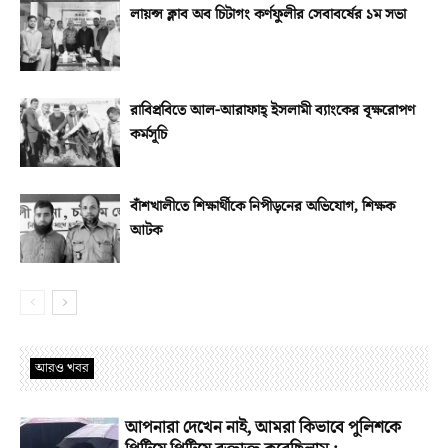
লায়ন্স ক্লাব অব চিটাগং কর্ণফুলীর সেবাবর্ষের ১ম সভা
রাবিপ্রবিতে আল-আরাফাহ্‌ ইসলামী ব্যাংকের বৃক্ষরোপণ
কর্মসূচি
বাঁশখালীতে শিক্ষার্থীকে নিপীড়নের অভিযোগ, শিক্ষক
আটক
আরও খবর
আপনারা দেখেন নাই, আমরা কিভাবে পুলিশকে