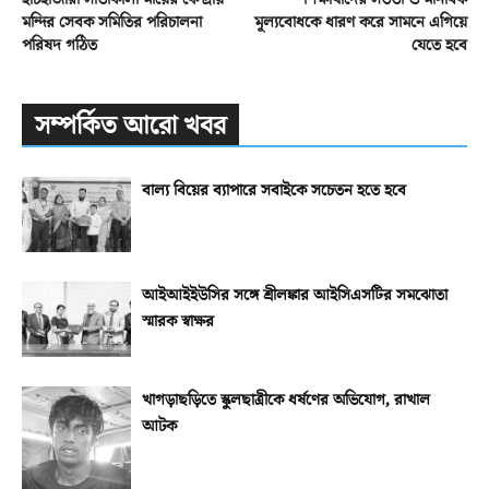
মন্দির সেবক সমিতির পরিচালনা
মূল্যবোধকে ধারণ করে সামনে এগিয়ে
পরিষদ গঠিত
যেতে হবে
সম্পর্কিত আরো খবর
বাল্য বিয়ের ব্যাপারে সবাইকে সচেতন হতে হবে
আইআইইউসির সঙ্গে শ্রীলঙ্কার আইসিএসটির সমঝোতা
স্মারক স্বাক্ষর
খাগড়াছড়িতে স্কুলছাত্রীকে ধর্ষণের অভিযোগ, রাখাল
আটক