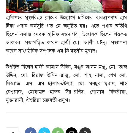
হালিশহর মুক্তবিহঙ্গ ক্লাবের উদ্যোগে চসিকের ব্যবস্থাপনায় হাম
টিকা প্রদান কর্মসূচি গত মে অনুষ্ঠিত হয়। এতে প্রধান অতিথি
ছিলেন সমাজ সেবক হানিফ সওদাগর। উদ্বোধক ছিলেন শওকত
আকবর
,
সভাপত্বিত করেন হাজী মো
.
আলী মঈনু। সঞ্চালনা
করেন সাংগঠনিক সম্পাদক এম ডি মহসীন মুরাদ।
উপস্থিত ছিলেন হাজী কামাল উদ্দিন
,
মঞ্জুর আলম মঞ্জু
,
মো
.
তাজ
উদ্দিন
,
মো
.
রিয়াজ উদ্দিন রাজু
,
মো
.
শাহ নামা
,
শেখ মো
.
ফিরোজ
,
এস
.
এম ছালামতউল্যা
,
মো
.
মনছুর মুরাদ
,
শাহ
নেওয়াজ
,
মোহাম্মদ হারুন উর
–
রশিদ
,
গোলাম কিবরীয়া
,
মুক্তারানী
,
ঐশ্বরিয়া চক্রবর্তী প্রমুখ।