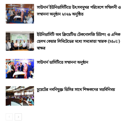
সাউদার্ন ইউনিভার্সিটিতে উৎসবমুখর পরিবেশে সম্মিলনী ও
সম্মাননা অনুষ্ঠান ২০২৬ অনুষ্ঠিত
ইউনিভার্সিটি অব ক্রিয়েটিভ টেকনোলজি চিটাগং ও এপিক
হেলথ কেয়ার লিমিটেডের মধ্যে সমঝোতা স্মারক (MoU)
স্বাক্ষর
সাউদার্ন ভার্সিটিতে সম্মাননা অনুষ্ঠান
চুয়েটের নবনিযুক্ত ভিসির সাথে শিক্ষকদের মতবিনিময়