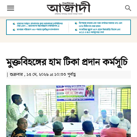
মুক্তবিহঙ্গের হাম টিকা প্রদান কর্মসূচি
| শুক্রবার , ১৫ মে, ২০২৬ at ১০:৩৩ পূর্বাহ্ণ