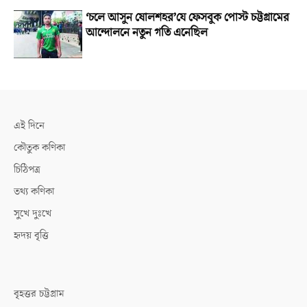
‘চলে আসুন ষোলশহর’যে ফেসবুক পোস্ট চট্টগ্রামের
আন্দোলনে নতুন গতি এনেছিল
এই দিনে
কৌতুক কণিকা
চিঠিপত্র
তথ্য কণিকা
সুখে দুঃখে
হৃদয় বৃত্তি
বৃহত্তর চট্টগ্রাম