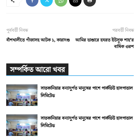
পূর্ববর্তী নিবন্ধ
পরবর্তী নিবন্ধ
বাঁশখালীতে গাঁজাসহ আটক ১, কারাদণ্ড
আমির ভাণ্ডারে হযরত ইউসুফ শাহ’র
বার্ষিক ওরশ
সম্পর্কিত আরো খবর
সাতকানিয়ার বন্যাদুর্গত মানুষের পাশে পার্কভিউ হাসপাতাল
লিমিটেড
সাতকানিয়ার বন্যাদুর্গত মানুষের পাশে পার্কভিউ হাসপাতাল
লিমিটেড