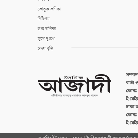
কৌতুক কণিকা
চিঠিপত্র
তথ্য কণিকা
সুখে দুঃখে
হৃদয় বৃত্তি
সম্পা
বার্তা
ফোনঃ ব
ই-মেই
ঢাকা 
ফোনঃ
ই-মেই