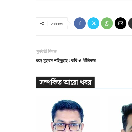
শেয়ার করুন
পূর্ববর্তী নিবন্ধ
রুদ্র মুহম্মদ শহিদুল্লাহ : কবি ও গীতিকার
সম্পর্কিত আরো খবর