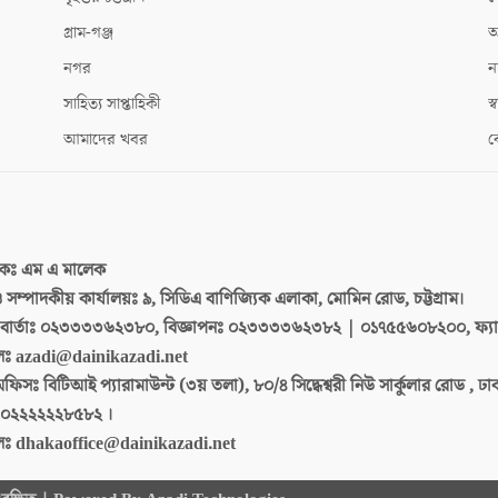
গ্রাম-গঞ্জ
আ
নগর
ন
সাহিত্য সাপ্তাহিকী
স্ব
আমাদের খবর
ক
দকঃ
এম এ মালেক
 ও সম্পাদকীয় কার্যালয়ঃ
৯, সিডিএ বাণিজ্যিক এলাকা, মোমিন রোড, চট্টগ্রাম।
ার্তাঃ
০২৩৩৩৩৬২৩৮০, বিজ্ঞাপনঃ ০২৩৩৩৩৬২৩৮২ | ০১৭৫৫৬০৮২০০, ফ্য
লঃ
azadi@dainikazadi.net
অফিসঃ
বিটিআই প্যারামাউন্ট (৩য় তলা), ৮০/৪ সিদ্ধেশ্বরী নিউ সার্কুলার রোড , ঢ
০২২২২২২৮৫৮২ ।
লঃ
dhakaoffice@dainikazadi.net