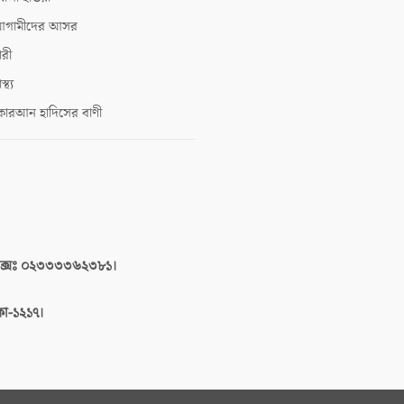
গামীদের আসর
ারী
াস্থ্য
োরআন হাদিসের বাণী
াক্সঃ ০২৩৩৩৩৬২৩৮১।
াকা-১২১৭।