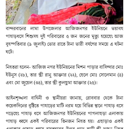
বান্দরবানের লামা উপজেলার আজিজনগর ইউনিয়নে ভয়াবহ
পাহাড়ধসে শিশুসহ দুই পরিবারের ৫ জন জনের মৃত্যু হয়েছে৷ আজ
বৃহস্পতিবার (৯ জুলাই) ভোর রাতে টানা ভারী বর্ষণের সময়ে এ ঘটনা
ঘটে।
নিহতরা হলেন- আজিজ নগর ইউনিয়নের মিশন পাড়ার বাসিন্দার মোঃ
ইউনুস (২৮), তার স্ত্রী রানু আক্তার (২২), ছেলে মোঃ সোলেমান (৪)
এবং মো জুয়েল (৩৪), তার স্ত্রী কুলছুমা আক্তার (২৫)।
আইনশৃঙ্খলা বাহিনী ও স্থানীয়রা জানায়, রোববার থেকে টানা
কয়েকদিনের বৃষ্টিতে পাহাড়ের মাটি নরম হয়ে বিভিন্ন স্থানে পাহাড় ধসে
পড়েছে৷ পাহাড় ধসে আজিজনগর ইউনিয়নের পাগলাছড়া এলাকায়
পাহাড় ধ্বসে একই পরিবারের তিনজন নিহত হয়। এছাড়াও একই