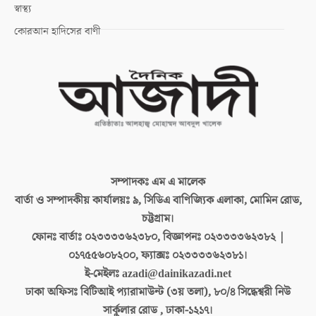
স্বাস্থ্য
কোরআন হাদিসের বাণী
সম্পাদকঃ
এম এ মালেক
বার্তা ও সম্পাদকীয় কার্যালয়ঃ
৯, সিডিএ বাণিজ্যিক এলাকা, মোমিন রোড,
চট্টগ্রাম।
ফোনঃ বার্তাঃ
০২৩৩৩৩৬২৩৮০, বিজ্ঞাপনঃ ০২৩৩৩৩৬২৩৮২ |
০১৭৫৫৬০৮২০০, ফ্যাক্সঃ ০২৩৩৩৩৬২৩৮১।
ই-মেইলঃ
azadi@dainikazadi.net
ঢাকা অফিসঃ
বিটিআই প্যারামাউন্ট (৩য় তলা), ৮০/৪ সিদ্ধেশ্বরী নিউ
সার্কুলার রোড , ঢাকা-১২১৭।