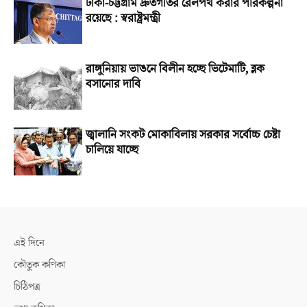
ঢাকা-চট্টগ্রাম দ্রুতগতির রেলপথ করার পরিকল্পনা
রয়েছে : স্বরাষ্ট্রমন্ত্রী
রাঙ্গুনিয়ায় ভাঙনে বিলীন হচ্ছে ভিটেমাটি, ব্লক
বসানোর দাবি
জ্বালানি সংকট মোকাবিলায় সরকার সর্বোচ্চ চেষ্টা
চালিয়ে যাচ্ছে
এই দিনে
কৌতুক কণিকা
চিঠিপত্র