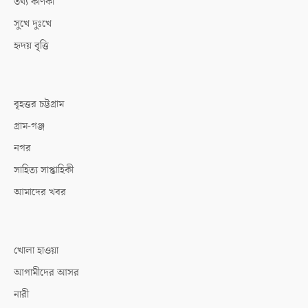
তথ্য কণিকা
সুখে দুঃখে
হৃদয় বৃত্তি
বৃহত্তর চট্টগ্রাম
গ্রাম-গঞ্জ
নগর
সাহিত্য সাপ্তাহিকী
আমাদের খবর
খোলা হাওয়া
আগামীদের আসর
নারী