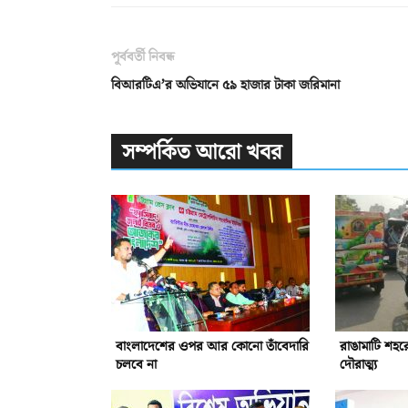
পূর্ববর্তী নিবন্ধ
বিআরটিএ’র অভিযানে ৫৯ হাজার টাকা জরিমানা
সম্পর্কিত আরো খবর
বাংলাদেশের ওপর আর কোনো তাঁবেদারি
রাঙামাটি শহর
চলবে না
দৌরাত্ম্য