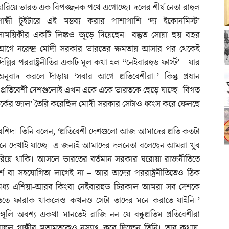
হারিয়ে ভারত এক বিপজ্জনক পথে এগোচ্ছে। দলের শীর্ষ নেতা রাহুল
গান্ধী টুইটারে এই মন্তব্য করার পাশাপাশি ‘দ্য ইকোনমিস্ট’
সাময়িকীর একটি লিঙ্কও জুড়ে দিয়েছেন। বস্তুত সোয়া ছয় বছর
আগে নরেন্দ্র মোদী সরকার ভারতের ক্ষমতায় আসার পর থেকেই
দিল্লির পররাষ্ট্রনীতির একটি মূল কথা হল ‘‘নেইবারহুড ফার্স্ট’ – যার
অনুবাদ করলে দাঁড়ায় ‘সবার আগে প্রতিবেশীরা।’ কিন্তু প্রধান
ন্ধু প্রতিবেশী দেশগুলোই এখন একে একে ভারতকে ছেড়ে যাচ্ছে। বিগত
সম্পর্কের জাল’ তৈরি করেছিল মোদী সরকার সেটাও ধ্বংস করে ফেলছে
ন খুরশিদ। তিনি বলেন, ‘প্রতিবেশী দেশগুলো আজ আমাদের প্রতি কতটা
 সামনে দেখাই যাচ্ছে। এ জন্যই আমাদের দলনেতা বলেছেন আমরা খুব
ুরি হারিয়ে থাকি। আসলে ভারতের বর্তমান সরকার ঘরোয়া রাজনীতিতে
শ বা সহযোগিতা লাগেই না – আর তাদের পররাষ্ট্রনীতিতেও ঠিক
 মধ্য এশিয়া-আরব কিংবা নেইবারহুড চিরকাল আমরা সব দেশকে
র্থনীতিতে ফারাক থাকলেও কখনও সেটা তাদের মনে করাতে যাইনি।’
ঙ্গুলি অবশ্য একথা মানতেই রাজি নন যে বন্ধুপ্রতিম প্রতিবেশীরা
রাহুল গান্ধীর মতামতকেও নস্যাৎ করে দিচ্ছেন তিনি। তার কথায়,