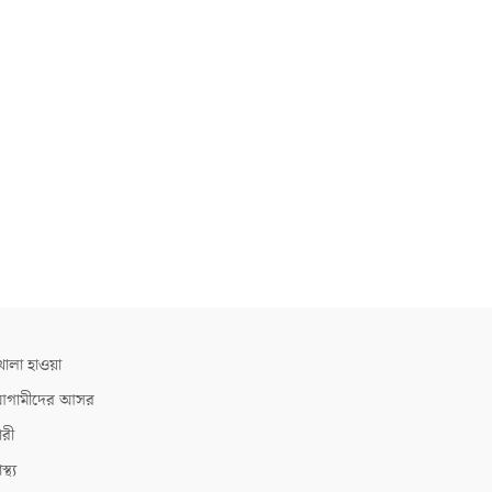
োলা হাওয়া
গামীদের আসর
ারী
াস্থ্য