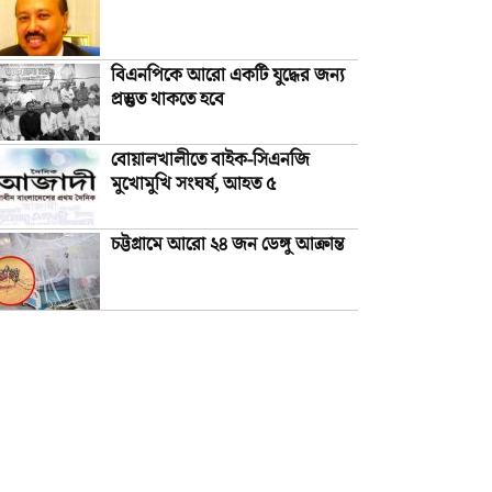
বিএনপিকে আরো একটি যুদ্ধের জন্য
প্রস্তুত থাকতে হবে
বোয়ালখালীতে বাইক-সিএনজি
মুখোমুখি সংঘর্ষ, আহত ৫
চট্টগ্রামে আরো ২৪ জন ডেঙ্গু আক্রান্ত