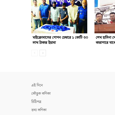
মাইক্রোবাসের গোপন চেম্বারে ১ কোটি ৩০
শেখ হাসিনা 
লাখ টাকার ইয়াবা
কারাগারে যাবে
এই দিনে
কৌতুক কণিকা
চিঠিপত্র
তথ্য কণিকা