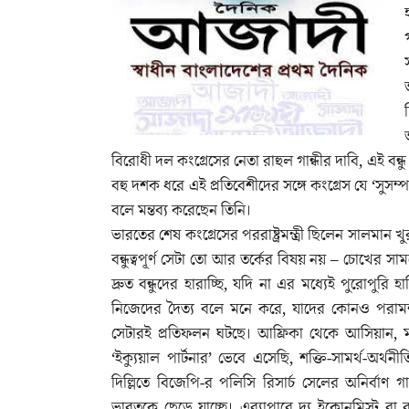
বিরোধী দল কংগ্রেসের নেতা রাহুল গান্ধীর দাবি, এই ব
বহু দশক ধরে এই প্রতিবেশীদের সঙ্গে কংগ্রেস যে ‘সু
বলে মন্তব্য করেছেন তিনি।
ভারতের শেষ কংগ্রেসের পররাষ্ট্রমন্ত্রী ছিলেন সালমা
বন্ধুত্বপূর্ণ সেটা তো আর তর্কের বিষয় নয় – চোখের
দ্রুত বন্ধুদের হারাচ্ছি, যদি না এর মধ্যেই পুরোপ
নিজেদের দৈত্য বলে মনে করে, যাদের কোনও পরামর্
সেটারই প্রতিফলন ঘটছে। আফ্রিকা থেকে আসিয়ান,
‘ইক্যুয়াল পার্টনার’ ভেবে এসেছি, শক্তি-সামর্থ-অ
দিল্লিতে বিজেপি-র পলিসি রিসার্চ সেলের অনির্বাণ গা
ভারতকে ছেড়ে যাচ্ছে। এব্যাপারে দ্য ইকোনমিস্ট বা 