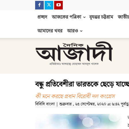
প্রচ্ছদ
আজকের পত্রিকা
বৃহত্তর চট্টগ্রাম
জাতীয়
আমাদের খবর
আরও
দৈনিক
আজাদী
বন্ধু প্রতিবেশীরা ভারতকে ছেড়ে যাচ্ছ
কী মনে করছে প্রধান বিরোধী দল কংগ্রেস
বিবিসি বাংলা | শুক্রবার , ২৫ সেপ্টেম্বর, ২০২০ at ৬:৪২ পূর্বাহ্ণ