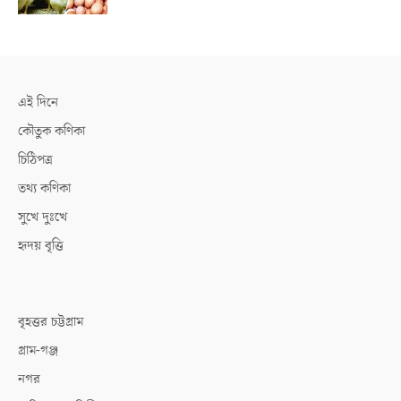
এই দিনে
কৌতুক কণিকা
চিঠিপত্র
তথ্য কণিকা
সুখে দুঃখে
হৃদয় বৃত্তি
বৃহত্তর চট্টগ্রাম
গ্রাম-গঞ্জ
নগর