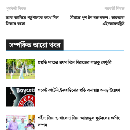
পূর্ববর্তী নিবন্ধ
পরবর্তী নিবন্ধ
চমক জাগিয়ে পর্তুগালকে রুখে দিল
সীমান্তে পুশ ইন বন্ধ করুন : ভারতকে
ডিআর কঙ্গো
এইচআরডব্লিউ
সম্পর্কিত আরো খবর
প্রস্তুতি ম্যাচের প্রথম দিনে মিরাজের লড়াকু সেঞ্চুরি
সংকট কাটেনি,ইনফান্তিনোর প্রতি অনাস্থায় অনড় উয়েফা
শহীদ জিয়া ও খালেদা জিয়া আন্তঃস্কুল ফুটবলের গ্রুপিং
সম্পন্ন