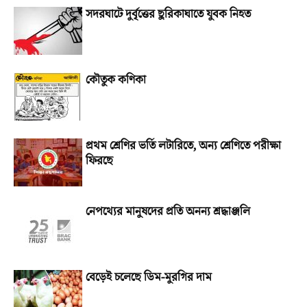
সদরঘাটে দুর্বৃত্তের ছুরিকাঘাতে যুবক নিহত
কৌতুক কণিকা
প্রথম শ্রেণির ভর্তি লটারিতে, অন্য শ্রেণিতে পরীক্ষা
ফিরছে
নেপথ্যের মানুষদের প্রতি অনন্য শ্রদ্ধাঞ্জলি
বেড়েই চলেছে ডিম-মুরগির দাম