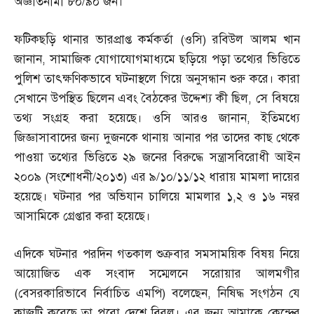
অজ্ঞাতনামা ৮০
/
৯০ জন।
ফটিকছড়ি থানার ভারপ্রাপ্ত কর্মকর্তা
(
ওসি
)
রবিউল আলম খান
জানান
,
সামাজিক যোগাযোগমাধ্যমে ছড়িয়ে পড়া তথ্যের ভিত্তিতে
পুলিশ তাৎক্ষণিকভাবে ঘটনাস্থলে গিয়ে অনুসন্ধান শুরু করে। কারা
সেখানে উপস্থিত ছিলেন এবং বৈঠকের উদ্দেশ্য কী ছিল
,
সে বিষয়ে
তথ্য সংগ্রহ করা হয়েছে। ওসি আরও জানান
,
ইতিমধ্যে
জিজ্ঞাসাবাদের জন্য দুজনকে থানায় আনার পর তাদের কাছ থেকে
পাওয়া তথ্যের ভিত্তিতে ২৯ জনের বিরুদ্ধে সন্ত্রাসবিরোধী আইন
২০০৯
(
সংশোধনী
/
২০১৩
)
এর ৯
/
১০
/
১১
/
১২ ধারায় মামলা দায়ের
হয়েছে। ঘটনার পর অভিযান চালিয়ে মামলার ১
,
২ ও ১৬ নম্বর
আসামিকে গ্রেপ্তার করা হয়েছে।
এদিকে ঘটনার পরদিন গতকাল শুক্রবার সমসাময়িক বিষয় নিয়ে
আয়োজিত এক সংবাদ সম্মেলনে সরোয়ার আলমগীর
(
বেসরকারিভাবে নির্বাচিত এমপি
)
বলেছেন
,
নিষিদ্ধ সংগঠন যে
কাজটি করেছে তা পুরো দেশে বিরল। এর জন্য আমাকে কেন্দ্রের