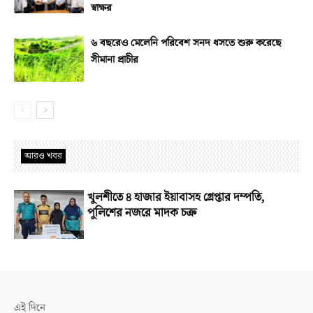
স্বাক্ষর
৬ বছরেও মেলেনি পরিবেশ সনদ ধসতে শুরু করেছে
সীমানা প্রাচীর
আরও খবর
খুলশীতে ৪ হাজার ইয়াবাসহ গ্রেপ্তার দম্পতি,
পুলিশের নজরে মাদক চক্র
এই দিনে