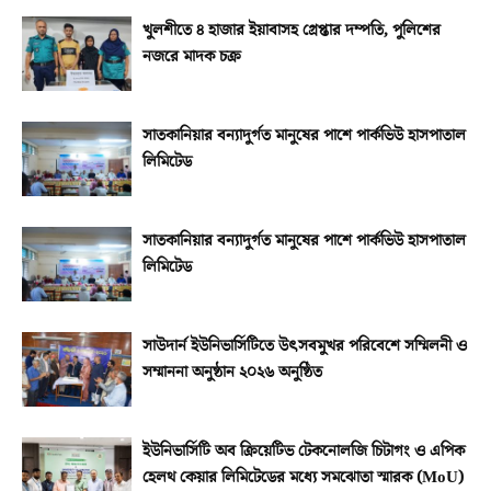
খুলশীতে ৪ হাজার ইয়াবাসহ গ্রেপ্তার দম্পতি, পুলিশের
নজরে মাদক চক্র
সাতকানিয়ার বন্যাদুর্গত মানুষের পাশে পার্কভিউ হাসপাতাল
লিমিটেড
সাতকানিয়ার বন্যাদুর্গত মানুষের পাশে পার্কভিউ হাসপাতাল
লিমিটেড
সাউদার্ন ইউনিভার্সিটিতে উৎসবমুখর পরিবেশে সম্মিলনী ও
সম্মাননা অনুষ্ঠান ২০২৬ অনুষ্ঠিত
ইউনিভার্সিটি অব ক্রিয়েটিভ টেকনোলজি চিটাগং ও এপিক
হেলথ কেয়ার লিমিটেডের মধ্যে সমঝোতা স্মারক (MoU)