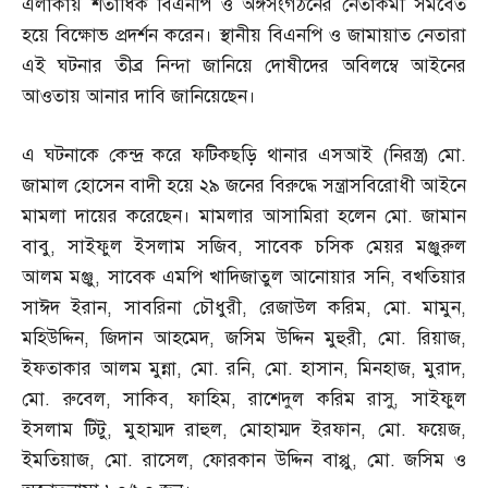
এলাকায় শতাধিক বিএনপি ও অঙ্গসংগঠনের নেতাকর্মী সমবেত
হয়ে বিক্ষোভ প্রদর্শন করেন। স্থানীয় বিএনপি ও জামায়াত নেতারা
এই ঘটনার তীব্র নিন্দা জানিয়ে দোষীদের অবিলম্বে আইনের
আওতায় আনার দাবি জানিয়েছেন।
এ ঘটনাকে কেন্দ্র করে ফটিকছড়ি থানার এসআই
(
নিরস্ত্র
)
মো
.
জামাল হোসেন বাদী হয়ে ২৯ জনের বিরুদ্ধে সন্ত্রাসবিরোধী আইনে
মামলা দায়ের করেছেন। মামলার আসামিরা হলেন মো
.
জামান
বাবু
,
সাইফুল ইসলাম সজিব
,
সাবেক চসিক মেয়র মঞ্জুরুল
আলম মঞ্জু
,
সাবেক এমপি খাদিজাতুল আনোয়ার সনি
,
বখতিয়ার
সাঈদ ইরান
,
সাবরিনা চৌধুরী
,
রেজাউল করিম
,
মো
.
মামুন
,
মহিউদ্দিন
,
জিদান আহমেদ
,
জসিম উদ্দিন মুহুরী
,
মো
.
রিয়াজ
,
ইফতাকার আলম মুন্না
,
মো
.
রনি
,
মো
.
হাসান
,
মিনহাজ
,
মুরাদ
,
মো
.
রুবেল
,
সাকিব
,
ফাহিম
,
রাশেদুল করিম রাসু
,
সাইফুল
ইসলাম টিটু
,
মুহাম্মদ রাহুল
,
মোহাম্মদ ইরফান
,
মো
.
ফয়েজ
,
ইমতিয়াজ
,
মো
.
রাসেল
,
ফোরকান উদ্দিন বাপ্পু
,
মো
.
জসিম ও