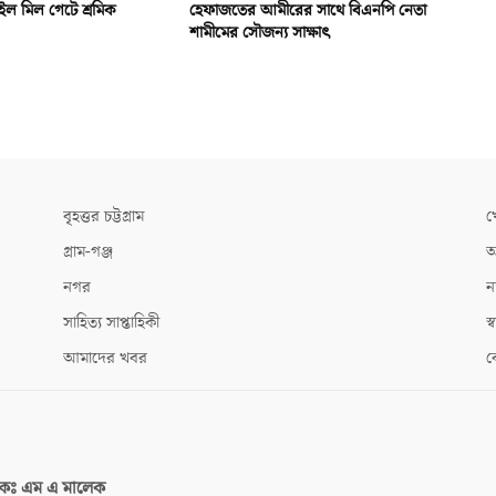
ইল মিল গেটে শ্রমিক
হেফাজতের আমীরের সাথে বিএনপি নেতা
শামীমের সৌজন্য সাক্ষাৎ
বৃহত্তর চট্টগ্রাম
খ
গ্রাম-গঞ্জ
আ
নগর
ন
সাহিত্য সাপ্তাহিকী
স্ব
আমাদের খবর
ক
দকঃ
এম এ মালেক