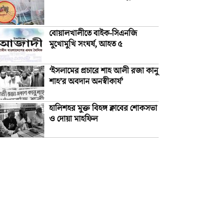
বোয়ালখালীতে বাইক-সিএনজি
মুখোমুখি সংঘর্ষ, আহত ৫
‘ইসলামের প্রচারে শাহ আলী রজা কানু
শাহ’র অবদান অনস্বীকার্য’
হালিশহর মুক্ত বিহঙ্গ ক্লাবের শোকসভা
ও দোয়া মাহফিল