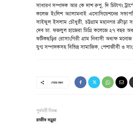
সাধারণ সম্পাদক আর কে দাশ রুপু
,
দি চিটাগং ট্রাস
কলেজ ইংলিশ অ্যালামনাই এসোসিয়েশনের সভাপত
সাইফুল ইসলাম চৌধুরী
,
চট্টগ্রাম মহানগর ক্রীড়া সং
দেব ডা
.
ফজলুল হাজেরা ডিগ্রি কলেজে ২৭ বছর অধ্যা
ফটিকছড়ির রোসাংগিরী গ্রাম নিবাসী অধ্যক্ষ মনোজ ক
যুগ্ম সম্পাদকসহ বিভিন্ন সামাজিক
,
পেশাজীবী ও সাংস
শেয়ার করুন
পূর্ববর্তী নিবন্ধ
রাজীব বড়ুয়া