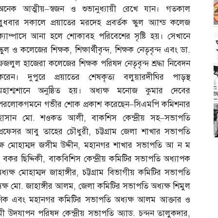
অনেক আত্মীয়
–
স্বজন ও শুভানুধ্যায়ী রেখে যান। গতকাল
বুধবার সকালে প্রয়াতের মরদেহ প্রবর্তক স্কুল অ্যান্ড কলেজ
ক্যাম্পাসে আনা হলে শোকাবহ পরিবেশের সৃষ্টি হয়। সেখানে
স্কুল ও কলেজের শিক্ষক
,
শিক্ষার্থীবৃন্দ
,
শিক্ষক নেতৃবৃন্দ এবং ডা
.
ফজলুল হাজেরা কলেজের শিক্ষক পরিষদ নেতৃবৃন্দ শ্রদ্ধা নিবেদন
করেন। দুপুরে প্রয়াতের শেষকৃত্য বলুয়ারদীঘির পাড়স্থ
মহাশ্মশানে অনুষ্ঠিত হয়। অধ্যক্ষ মনোজ কুমার দেবের
পরলোকগমনে গভীর শোক প্রকাশ করেছেন
–
সিএমপি কমিশনার
হাসান মো
.
শওকত আলী
,
বাকশিস কেন্দ্রীয় সহ
–
সভাপতি
প্রফেসর আবু তাহের চৌধুরী
,
চট্টগ্রাম জেলা শাখার সভাপতি
্ষ মোহাম্মদ জসীম উদ্দীন
,
মহানগর শাখার সভাপতি আ ন ম
বকর ছিদ্দিকী
,
বাকবিশিস কেন্দ্রীয় কমিটির সভাপতি অধ্যাপক
যক্ষ মোহাম্মদ জাহাঙ্গীর
,
চট্টগ্রাম বিভাগীয় কমিটির সভাপতি
যক্ষ মো
.
জাহাঙ্গীর আলম
,
জেলা কমিটির সভাপতি অধ্যক্ষ শিমুল
বণিক এবং মহানগর কমিটির সভাপতি অধ্যক্ষ আলম আক্তার ও
্টমী উদযাপন পরিষদ কেন্দ্রীয় সভাপতি অ্যাড
.
চন্দন তালুকদার
,