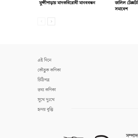
মুন্সীপাড়ায় মাদকবিরোধী মানববন্ধন
জলিল টেক্সটা
সমাবেশ
এই দিনে
কৌতুক কণিকা
চিঠিপত্র
তথ্য কণিকা
সুখে দুঃখে
হৃদয় বৃত্তি
সম্পা