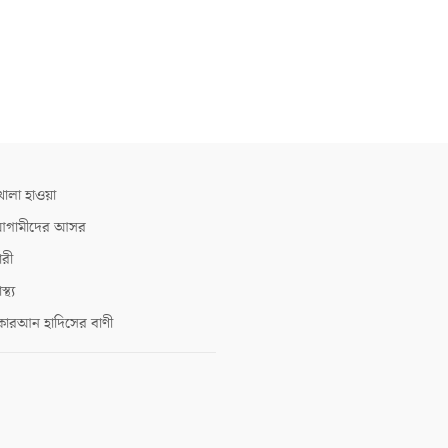
োলা হাওয়া
গামীদের আসর
ারী
াস্থ্য
োরআন হাদিসের বাণী