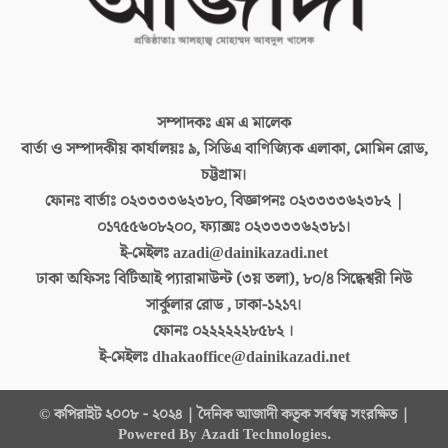
সম্পাদকঃ
এম এ মালেক
বার্তা ও সম্পাদকীয় কার্যালয়ঃ
৯, সিডিএ বাণিজ্যিক এলাকা, মোমিন রোড,
চট্টগ্রাম।
ফোনঃ বার্তাঃ
০২৩৩৩৩৬২৩৮০, বিজ্ঞাপনঃ ০২৩৩৩৩৬২৩৮২ |
০১৭৫৫৬০৮২০০, ফ্যাক্সঃ ০২৩৩৩৩৬২৩৮১।
ই-মেইলঃ
azadi@dainikazadi.net
ঢাকা অফিসঃ
বিটিআই প্যারামাউন্ট (৩য় তলা), ৮০/৪ সিদ্ধেশ্বরী নিউ
সার্কুলার রোড , ঢাকা-১২১৭।
ফোনঃ
০২২২২২২৮৫৮২ ।
ই-মেইলঃ
dhakaoffice@dainikazadi.net
© কপিরাইট ২০০৮ - ২০২৪ | দৈনিক আজাদী কতৃক সর্বস্বত্ব সংরক্ষিত |
Powered By Azadi Technologies.