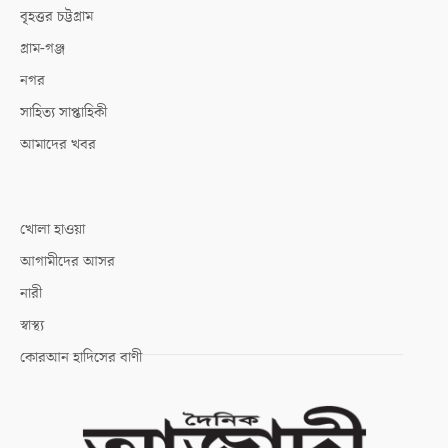
বৃহত্তর চট্টগ্রাম
গ্রাম-গঞ্জ
নগর
সাহিত্য সাপ্তাহিকী
আমাদের খবর
খোলা হাওয়া
আগামীদের আসর
নারী
স্বাস্থ্য
কোরআন হাদিসের বাণী