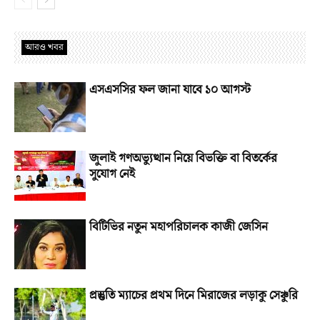
আরও খবর
এসএসসির ফল জানা যাবে ১০ আগস্ট
জুলাই গণঅভ্যুত্থান নিয়ে বিভক্তি বা বিতর্কের
সুযোগ নেই
বিটিভির নতুন মহাপরিচালক কাজী জেসিন
প্রস্তুতি ম্যাচের প্রথম দিনে মিরাজের লড়াকু সেঞ্চুরি