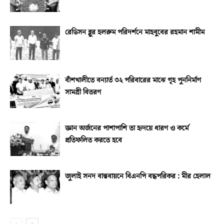
রেডিসন ব্লুর হলরুম পরিদর্শনে মাহবুবের রহমান শামীম
বাঁশখালীতে বন্যার্ত ৩২ পরিবারের মাঝে গৃহ পুননির্মাণ
সামগ্রী বিতরণ
জ্ঞান অর্জনের পাশাপাশি তা হৃদয়ে ধারণ ও কর্মে
প্রতিফলিত করতে হবে
জুলাই সনদ বাস্তবায়নে বিএনপি বদ্ধপরিকর : মীর হেলাল