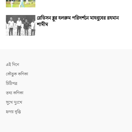
রেডিসন ব্লুর হলরুম পরিদর্শনে মাহবুবের রহমান
শামীম
এই দিনে
কৌতুক কণিকা
চিঠিপত্র
তথ্য কণিকা
সুখে দুঃখে
হৃদয় বৃত্তি