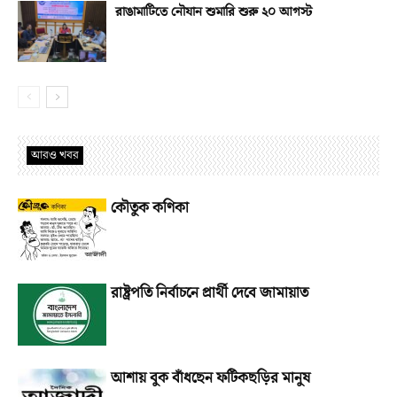
রাঙামাটিতে নৌযান শুমারি শুরু ২০ আগস্ট
আরও খবর
কৌতুক কণিকা
রাষ্ট্রপতি নির্বাচনে প্রার্থী দেবে জামায়াত
আশায় বুক বাঁধছেন ফটিকছড়ির মানুষ