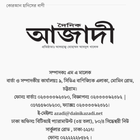
কোরআন হাদিসের বাণী
সম্পাদকঃ
এম এ মালেক
বার্তা ও সম্পাদকীয় কার্যালয়ঃ
৯, সিডিএ বাণিজ্যিক এলাকা, মোমিন রোড,
চট্টগ্রাম।
ফোনঃ বার্তাঃ
০২৩৩৩৩৬২৩৮০, বিজ্ঞাপনঃ ০২৩৩৩৩৬২৩৮২ |
০১৭৫৫৬০৮২০০, ফ্যাক্সঃ ০২৩৩৩৩৬২৩৮১।
ই-মেইলঃ
azadi@dainikazadi.net
ঢাকা অফিসঃ
বিটিআই প্যারামাউন্ট (৩য় তলা), ৮০/৪ সিদ্ধেশ্বরী নিউ
সার্কুলার রোড , ঢাকা-১২১৭।
ফোনঃ
০২২২২২২৮৫৮২ ।