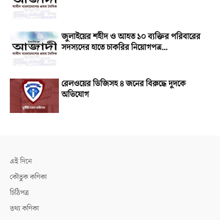
জুলাইয়ের শহীদ ও আহত ১০ ব্যক্তির পরিবারের
সদস্যদের হাতে চাকরির নিয়োগপত্র...
রেলওয়ের ডিজিসহ ৪ জনের বিরুদ্ধে দুদকে
অভিযোগ
এই দিনে
কৌতুক কণিকা
চিঠিপত্র
তথ্য কণিকা