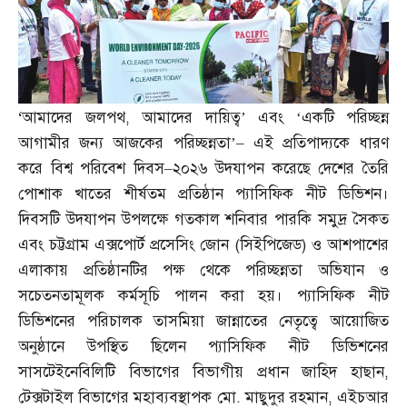
‘
আমাদের জলপথ
,
আমাদের দায়িত্ব’ এবং ‘একটি পরিচ্ছন্ন
আগামীর জন্য আজকের পরিচ্ছন্নতা’
–
এই প্রতিপাদ্যকে ধারণ
করে বিশ্ব পরিবেশ দিবস
–
২০২৬ উদযাপন করেছে দেশের তৈরি
পোশাক খাতের শীর্ষতম প্রতিষ্ঠান প্যাসিফিক নীট ডিভিশন।
দিবসটি উদযাপন উপলক্ষে গতকাল শনিবার পারকি সমুদ্র সৈকত
এবং চট্টগ্রাম এক্সপোর্ট প্রসেসিং জোন
(
সিইপিজেড
)
ও আশপাশের
এলাকায় প্রতিষ্ঠানটির পক্ষ থেকে পরিচ্ছন্নতা অভিযান ও
সচেতনতামূলক কর্মসূচি পালন করা হয়। প্যাসিফিক নীট
ডিভিশনের পরিচালক তাসমিয়া জান্নাতের নেতৃত্বে আয়োজিত
অনুষ্ঠানে উপস্থিত ছিলেন প্যাসিফিক নীট ডিভিশনের
সাসটেইনেবিলিটি বিভাগের বিভাগীয় প্রধান জাহিদ হাছান
,
টেক্সটাইল বিভাগের মহাব্যবস্থাপক মো
.
মাছুদুর রহমান
,
এইচআর