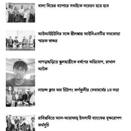
বাল্য বিয়ের ব্যাপারে সবাইকে সচেতন হতে হবে
আইআইইউসির সঙ্গে শ্রীলঙ্কার আইসিএসটির সমঝোতা
স্মারক স্বাক্ষর
খাগড়াছড়িতে স্কুলছাত্রীকে ধর্ষণের অভিযোগ, রাখাল
আটক
লায়ন্স ক্লাব অব চিটাগং কর্ণফুলীর সেবাবর্ষের ১ম সভা
রাবিপ্রবিতে আল-আরাফাহ্‌ ইসলামী ব্যাংকের বৃক্ষরোপণ
কর্মসূচি