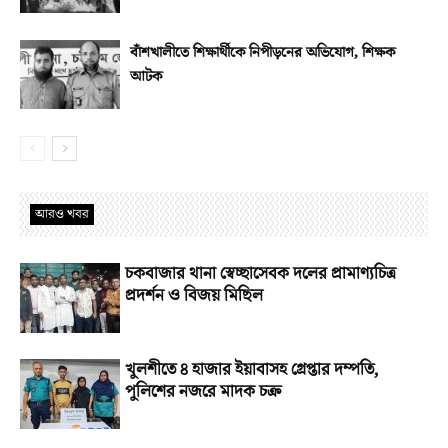
বাঁশখালীতে শিক্ষার্থীকে নিপীড়নের অভিযোগ, শিক্ষক
আটক
আরও খবর
চকবাজার থানা স্বেচ্ছাসেবক দলের প্রামাণ্যচিত্র
প্রদর্শন ও বিজয় মিছিল
খুলশীতে ৪ হাজার ইয়াবাসহ গ্রেপ্তার দম্পতি,
পুলিশের নজরে মাদক চক্র