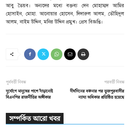
আবু তৈয়ব। অন্যদের মধ্যে বক্তব্য দেন মোহাম্মদ আমির
হোসাইন
,
মোহা
.
আনোয়ার হোসেন
,
দিদারুল আলম
,
তৌহিদুল
আলম
,
নাইম উদ্দিন
,
মনির উদ্দিন প্রমুখ। প্রেস বিজ্ঞপ্তি।
পূর্ববর্তী নিবন্ধ
পরবর্তী নিবন্ধ
দুর্যোগে মানুষের পাশে দাঁড়ানোই
দীর্ঘদিনের বঞ্চনার পর ভূজপুরবাসীর
বিএনপির রাজনীতির অঙ্গীকার
ন্যায্য অধিকার প্রতিষ্ঠিত হয়েছে
সম্পর্কিত আরো খবর