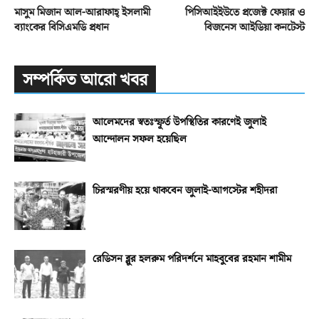
মাসুম মিজান আল-আরাফাহ্‌ ইসলামী
পিসিআইইউতে প্রজেক্ট ফেয়ার ও
ব্যাংকের বিসিএমডি প্রধান
বিজনেস আইডিয়া কনটেস্ট
সম্পর্কিত আরো খবর
আলেমদের স্বতঃস্ফূর্ত উপস্থিতির কারণেই জুলাই
আন্দোলন সফল হয়েছিল
চিরস্মরণীয় হয়ে থাকবেন জুলাই-আগস্টের শহীদরা
রেডিসন ব্লুর হলরুম পরিদর্শনে মাহবুবের রহমান শামীম