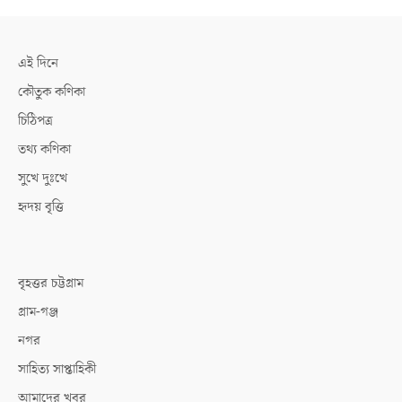
এই দিনে
কৌতুক কণিকা
চিঠিপত্র
তথ্য কণিকা
সুখে দুঃখে
হৃদয় বৃত্তি
বৃহত্তর চট্টগ্রাম
গ্রাম-গঞ্জ
নগর
সাহিত্য সাপ্তাহিকী
আমাদের খবর