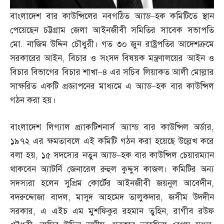
বাংলাদেশ বার কাউন্সিলের নবগঠিত অ্যাড
–
হক কমিটিতে স্থান
পেয়েছেন চট্টগ্রাম জেলা আইনজীবী সমিতির সাবেক সভাপতি
মো
.
নাজিম উদ্দিন চৌধুরী। গত ৩০ জুন রাষ্ট্রপতির আদেশক্রমে
সরকারের আইন
,
বিচার ও সংসদ বিষয়ক মন্ত্রণালয়ের আইন ও
বিচার বিভাগের বিচার শাখা
–
৪ এর সচিব লিয়াকত আলী মোল্লার
সাক্ষরিত একটি প্রজ্ঞাপনের মাধ্যমে এ অ্যাড
–
হক বার কাউন্সিল
গঠন করা হয়।
বাংলাদেশ লিগ্যাল প্র্যাকটিশনার্স অ্যান্ড বার কাউন্সিল অর্ডার
,
১৯৭২ এর ক্ষমতাবলে এই কমিটি গঠন করা হয়েছে উল্লেখ করে
বলা হয়
,
১৫ সদস্যের নতুন অ্যাড
–
হক বার কাউন্সিল চেয়ারম্যান
থাকবেন অ্যাটর্নি জেনারেল রুহুল কুদ্দুস কাজল। কমিটির অন্য
সদস্যরা হলেন সুপ্রিম কোর্টের আইনজীবী জয়নুল আবেদীন
,
বদরুদ্দোজা বাদল
,
মাসুদ আহমেদ তালুকদার
,
জসীম উদদীন
সরকার
,
এ এইচ এম মুশফিকুর রহমান তুহিন
,
রাগীব রউফ