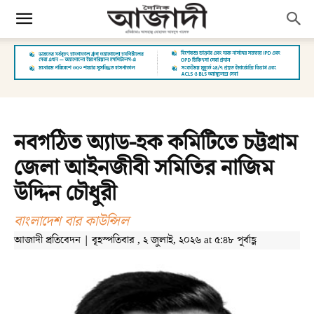
নবগঠিত অ্যাড-হক কমিটিতে চট্টগ্রাম
জেলা আইনজীবী সমিতির নাজিম
উদ্দিন চৌধুরী
বাংলাদেশ বার কাউন্সিল
আজাদী প্রতিবেদন | বৃহস্পতিবার , ২ জুলাই, ২০২৬ at ৫:৪৮ পূর্বাহ্ণ