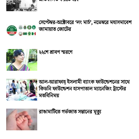
সেপ্টেম্বর-অক্টোবরে ‘লং মার্চ’, নভেম্বরে মহাসমাবেশ
জামায়াত জোটের
২২শে শ্রাবণ স্মরণে
আল-আরাফাহ্‌ ইসলামী ব্যাংক ফাউন্ডেশনের সাথে
কিডনি ফাউন্ডেশন হাসপাতাল ম্যানেজিং ট্রাস্টের
মতবিনিময়
রাঙামাটিতে গর্ভজাত সন্তানের মৃত্যু