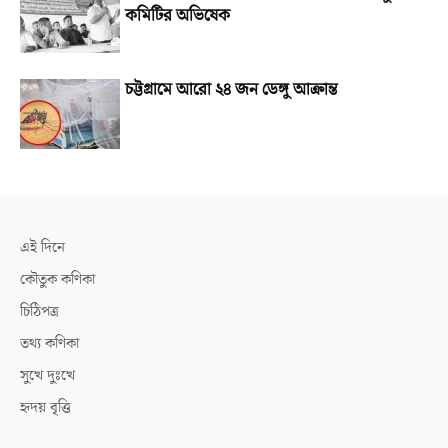
কমিটির অভিষেক
চট্টগ্রামে আরো ২৪ জন ডেঙ্গু আক্রান্ত
এই দিনে
কৌতুক কণিকা
চিঠিপত্র
তথ্য কণিকা
সুখে দুঃখে
হৃদয় বৃত্তি