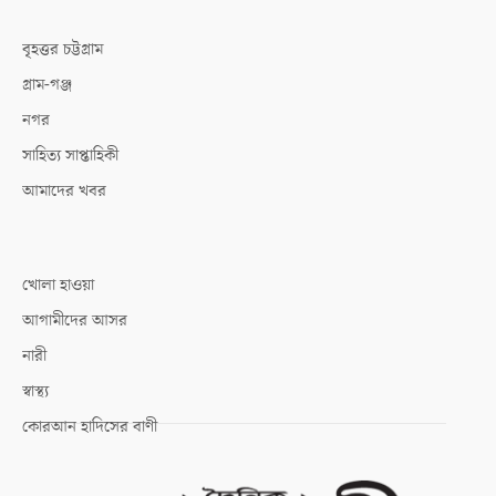
বৃহত্তর চট্টগ্রাম
গ্রাম-গঞ্জ
নগর
সাহিত্য সাপ্তাহিকী
আমাদের খবর
খোলা হাওয়া
আগামীদের আসর
নারী
স্বাস্থ্য
কোরআন হাদিসের বাণী