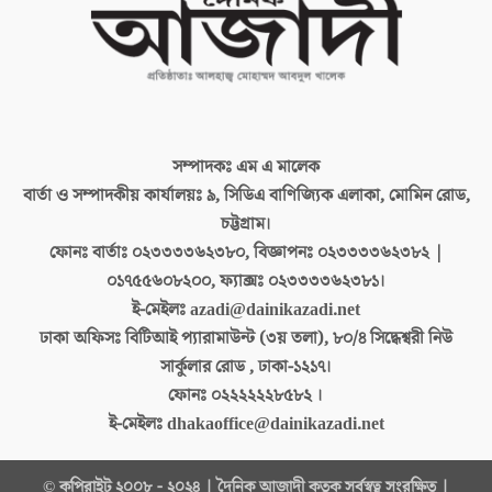
সম্পাদকঃ
এম এ মালেক
বার্তা ও সম্পাদকীয় কার্যালয়ঃ
৯, সিডিএ বাণিজ্যিক এলাকা, মোমিন রোড,
চট্টগ্রাম।
ফোনঃ বার্তাঃ
০২৩৩৩৩৬২৩৮০, বিজ্ঞাপনঃ ০২৩৩৩৩৬২৩৮২ |
০১৭৫৫৬০৮২০০, ফ্যাক্সঃ ০২৩৩৩৩৬২৩৮১।
ই-মেইলঃ
azadi@dainikazadi.net
ঢাকা অফিসঃ
বিটিআই প্যারামাউন্ট (৩য় তলা), ৮০/৪ সিদ্ধেশ্বরী নিউ
সার্কুলার রোড , ঢাকা-১২১৭।
ফোনঃ
০২২২২২২৮৫৮২ ।
ই-মেইলঃ
dhakaoffice@dainikazadi.net
© কপিরাইট ২০০৮ - ২০২৪ | দৈনিক আজাদী কতৃক সর্বস্বত্ব সংরক্ষিত |