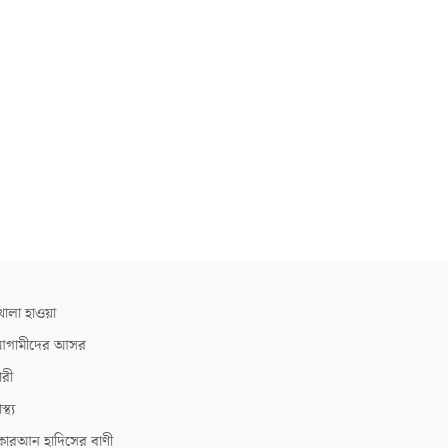
োলা হাওয়া
গামীদের আসর
ারী
াস্থ্য
োরআন হাদিসের বাণী