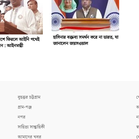
হাসিনার বক্তব্য সমর্থন করে না ভারত, যা
দেশে ফিরলে আইনি পথেই
জানালেন জয়সওয়াল
ন : আইনমন্ত্রী
বৃহত্তর চট্টগ্রাম
খ
গ্রাম-গঞ্জ
আ
নগর
ন
সাহিত্য সাপ্তাহিকী
স্ব
আমাদের খবর
ক