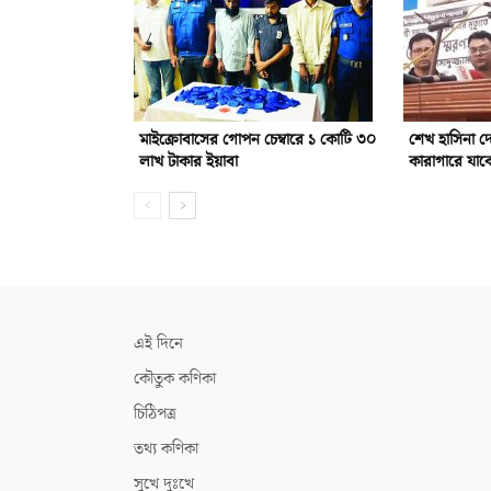
মাইক্রোবাসের গোপন চেম্বারে ১ কোটি ৩০
শেখ হাসিনা 
লাখ টাকার ইয়াবা
কারাগারে যাবে
এই দিনে
কৌতুক কণিকা
চিঠিপত্র
তথ্য কণিকা
সুখে দুঃখে