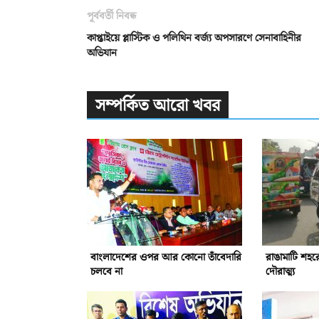
পূর্ববর্তী নিবন্ধ
কাপ্তাইয়ে প্লাস্টিক ও পলিথিন বর্জ্য অপসারণে সেনাবাহিনীর
অভিযান
সম্পর্কিত আরো খবর
বাংলাদেশের ওপর আর কোনো তাঁবেদারি
রাঙামাটি শহর
চলবে না
দৌরাত্ম্য