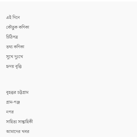
এই দিনে
কৌতুক কণিকা
চিঠিপত্র
তথ্য কণিকা
সুখে দুঃখে
হৃদয় বৃত্তি
বৃহত্তর চট্টগ্রাম
গ্রাম-গঞ্জ
নগর
সাহিত্য সাপ্তাহিকী
আমাদের খবর