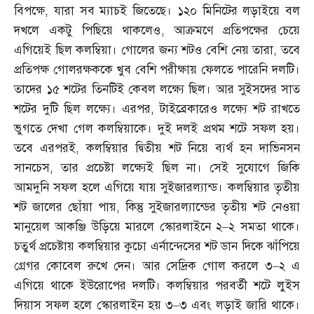
বিপক্ষে
,
যারা সব ম্যাচই জিতেছে। ১২০ মিনিটের লড়াইয়ে বল
দখলে একটু পিছিয়ে থাকলেও
,
আক্রমণে প্রতিপক্ষের চেয়ে
এগিয়েই ছিল কলম্বিয়া। গোলের জন্য শটও বেশি নেয় তারা
,
তবে
প্রতিপক্ষ গোলরক্ষককে খুব বেশি পরীক্ষায় ফেলতে পারেনি দলটি।
তাদের ১৫ শটের তিনটিই কেবল লক্ষ্যে ছিল। আর সুইসদের সাত
শটের দুটি ছিল লক্ষ্যে। এরপর
,
টাইব্রেকারেও লক্ষ্যে শট রাখতে
ভুগতে দেখা গেল কলম্বিয়াকে। দুই দলই প্রথম শটে সফল হয়।
তবে এরপরই
,
কলম্বিয়ার দ্বিতীয় শট নিয়ে ব্যর্থ হন দাভিনসন
সানচেস
,
তার প্রচেষ্টা লক্ষ্যেই ছিল না। সেই সুযোগে জিকি
আমদুনি সফল হলে এগিয়ে যায় সুইজারল্যান্ড। কলম্বিয়ার তৃতীয়
শট জালের ছোঁয়া পায়
,
কিন্তু সুইজারল্যান্ডের তৃতীয় শট নেওয়া
মানুয়েল আকঞ্জি উড়িয়ে মারলে স্কোরলাইনে ২
–
২ সমতা থাকে।
চতুর্থ প্রচেষ্টায় কলম্বিয়ার কুচো এর্নান্দেসের শট ডান দিকে ঝাঁপিয়ে
গ্রেগর কোবেল রুখে দেন। আর সেদ্রিক গোল করলে ৩
–
২ এ
এগিয়ে থাকে ইউরোপের দলটি। কলম্বিয়ার পরবর্তী শটে লুইস
দিয়াস সফল হলে স্কোরলাইন হয় ৩
–
৩ এবং লড়াই জারি থাকে।