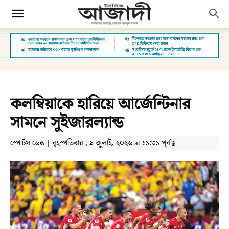
কলম্বিয়াকে হারিয়ে আর্জেন্টিনার
সামনে সুইজারল্যান্ড
স্পোর্টস ডেস্ক | বৃহস্পতিবার , ৯ জুলাই, ২০২৬ at ১১:৩১ পূর্বাহ্ণ