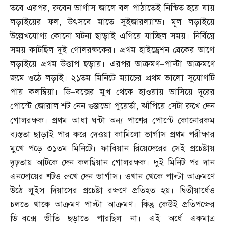
তবে এরপর
,
রুবেন ভার্গাস জালে বল পাঠাতেই নিশ্চিত হয়ে যায়
লড়াইয়ের ফল
,
উৎসবে মাতে সুইজারল্যান্ড। মূল লড়াইয়ে
উল্লেখযোগ্য কোনো ঘটনা ছাড়াই এগিয়ে যাচ্ছিল সময়। নির্বিঘ্নে
সময় কাটছিল দুই গোলরক্ষকের। প্রথম হাইড্রেশন ব্রেকের আগে
লড়াইয়ে প্রথম উত্তাপ ছড়ায়। এরপর আক্রমণ
–
পাল্টা আক্রমণে
জমে ওঠে লড়াই। ২১তম মিনিটে ম্যাচের প্রথম ভালো সুযোগটি
পায় কলম্বিয়া। ডি
–
বক্সের মুখ থেকে হাওয়ায় ভাসিয়ে দূরের
পোস্টে জোরাল শট নেন গুস্তাভো পুয়ের্তা
,
ঝাঁপিয়ে সেটা রুখে দেন
গোলরক্ষক। প্রথম আধা ঘন্টা অন্য পাশের পোস্টে কোনোরকম
ব্যস্ততা ছাড়াই পার করে দেওয়া কামিলো ভার্গাস প্রথম পরীক্ষার
মুখে পড়ে ৩১তম মিনিটে। ফাবিয়ান রিয়েদেরের সেই প্রচেষ্টায়
দৃঢ়তায় আটকে দেন কলম্বিয়ান গোলরক্ষক। দুই মিনিট পর দান
এনদোয়ের শটও রুখে দেন ভার্গাস। ওখান থেকে পাল্টা আক্রমণে
উঠে লুইস দিয়াসের প্রচেষ্টা রক্ষণে প্রতিহত হয়। দ্বিতীয়ার্ধেও
চলতে থাকে আক্রমণ
–
পাল্টা আক্রমণ। কিন্তু কেউই প্রতিপক্ষের
ডি
–
বক্সে ভীতি ছড়াতে পারছিল না। এই অর্ধে একমাত্র