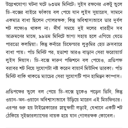
উল্লেখযোগ্য ঘটনা ঘটে ৬৩তম মিনিটে। সুইস রক্ষণের একটু ভুলে
ডি
–
বক্সের বাইরে ফাঁকায় বল পেয়ে যান লুইস সুয়ারেস
,
সামনে
একমাত্র বাধা ছিলেন গোলরক্ষক
;
কিন্তু অবিশ্বাস্যভাবে তার দুর্বল
শট লক্ষ্যেও থাকল না। দীর্ঘ সময়ে দুই দলের ধারহীন সব
আক্রমণের মাঝে
,
৯৯তম মিনিটে ভাগ্য সহায় হলে এগিয়ে যেতে
পারতো কলম্বিয়া। কিন্তু কর্নারে ডিফেন্ডার লুকুমির হেড ক্রসবারে
বাধা পায়। পাঁচ মিনিট পর
,
হতাশা আরও বাড়ান সেরা ফরোয়ার্ড
লুইস দিয়াস। ডি
–
বক্সে দারুণ পজিশনে বল পেয়েও
,
প্রতিপক্ষ
বরাবর শট নিয়ে সুযোগটা নষ্ট করেন বায়ার্ন মিউনিখ তারকা। পাঁচ
মিনিট বাকি থাকতে ম্যাচের সেরা সুযোগটি পান হামিন্তন কাম্পাস।
প্রতিপক্ষের ভুলে বল পেয়ে ডি
–
বক্সে ঢুকেও পড়েন তিনি
,
কিন্তু
ওয়ান
–
অন
–
ওয়ানে অবিশ্বাস্যভাবে উড়িয়ে মারেন এই মিডফিল্ডার।
এরপর শুরু হয় টাইব্রেকারের স্নায়ুক্ষয়ী লড়াই
,
যেখানে একটি শট
ঠেকিয়ে সুইজারল্যান্ডের নায়ক হয়ে যান গোলরক্ষক কোবেল।