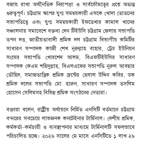
বজায় রাখা অর্থনৈতিক নিরাপত্তা ও সার্বভৌমত্বের প্রশ্নে অত্যন্ত
গুরুত্বপূর্ণ। চট্টগ্রাম স্কপের যুগ্ম সমন্বয়কারী এসকে খোদা তোতনের
সভাপতিত্বে এবং যুগ্ম সমন্বয়কারী ইফতেখার কামাল খানের
সঞ্চালনায় সমাবেশে বক্তব্য দেন টিইউসি চট্টগ্রাম জেলার সভাপতি
তপন দত্ত
,
জাতীয়তাবাদী শ্রমিক দল চট্টগ্রাম বিভাগীয় কমিটির
সাধারণ সম্পাদক কাজী শেখ নুরুল্লাহ বাহার
,
ট্রেড ইউনিয়ন
সংঘের সভাপতি খোরশেদ আলম
,
বিএফটিইউসির সাধারণ
সম্পাদক কেএম শহিদুল্লাহ
,
বিএলএফের সভাপতি নুরুল আবছার
তৌহিদ
,
সমাজতান্ত্রিক শ্রমিক ফ্রন্টের হেলাল উদ্দিন কবির
,
ডক
শ্রমিক দলের সভাপতি মো
.
হারুন
,
সাধারণ সম্পাদক তসলিম
হোসেন সেলিমসহ বিভিন্ন শ্রমিক সংগঠনের নেতারা।
বক্তারা বলেন
,
রাষ্ট্র্রীয় অর্থায়নে নির্মিত এনসিটি বর্তমানে চট্টগ্রাম
বন্দরের সবচেয়ে লাভজনক কনটেইনার টার্মিনাল। দেশীয় শ্রমিক
,
কর্মকর্তা
–
কর্মচারী ও ব্যবস্থাপনার মাধ্যমে টার্মিনালটি সফলভাবে
পরিচালিত হচ্ছে। ২০২৬ সালের মে মাসে এনসিটিতে ১ লাখ ২৬