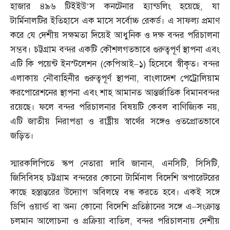
হাজার ৪৯৬ টিইইউ’স কনটেনার হ্যান্ডলিং হয়েছে
,
যা
টার্মিনালটির ইতিহাসে এক মাসে সর্বোচ্চ রেকর্ড। এ সাফল্য প্রমাণ
করে যে দেশীয় সক্ষমতা দিয়েই আধুনিক ও দক্ষ বন্দর পরিচালনা
সম্ভব। চট্টগ্রাম বন্দর একটি কৌশলগতভাবে গুরুত্বপূর্ণ স্থাপনা এবং
এটি কি পয়েন্ট ইনস্টলেশন
(
কেপিআই
–
১
)
হিসেবে স্বীকৃত। বন্দর
এলাকায় নৌবাহিনীর গুরুত্বপূর্ণ স্থাপনা
,
বাংলাদেশ পেট্রোলিয়াম
করপোরেশনের স্থাপনা এবং শাহ আমানত আন্তর্জাতিক বিমানবন্দর
রয়েছে। ফলে বন্দর পরিচালনার বিষয়টি কেবল বাণিজ্যিক নয়
,
এটি জাতীয় নিরাপত্তা ও রাষ্ট্রীয় স্বার্থের সঙ্গেও ওতপ্রোতভাবে
জড়িত।
স্মারকলিপিতে স্কপ নেতারা দাবি জানান
,
এনসিটি
,
সিসিটি
,
জিসিবিসহ চট্টগ্রাম বন্দরের কোনো টার্মিনাল বিদেশি অপারেটরের
কাছে হস্তান্তরের উদ্যোগ অবিলম্বে বন্ধ করতে হবে। একই সঙ্গে
ডিপি ওয়ার্ল্ড বা অন্য কোনো বিদেশি প্রতিষ্ঠানের সঙ্গে এ
–
সংক্রান্ত
চলমান আলোচনা ও প্রক্রিয়া বাতিল
,
বন্দর পরিচালনায় দেশীয়