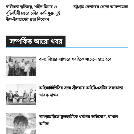
স্বাধীনতা স্মৃতিস্তম্ভ, শহীদ মিনার ও
চট্টগ্রাম বেতারের শ্রোতা আনন্দমেলা
বুদ্ধিজীবী চত্বরে চবির নবনিযুক্ত দুই
উপ-উপাচার্যের শ্রদ্ধা নিবেদন
সম্পর্কিত আরো খবর
বাল্য বিয়ের ব্যাপারে সবাইকে সচেতন হতে হবে
আইআইইউসির সঙ্গে শ্রীলঙ্কার আইসিএসটির সমঝোতা
স্মারক স্বাক্ষর
খাগড়াছড়িতে স্কুলছাত্রীকে ধর্ষণের অভিযোগ, রাখাল
আটক