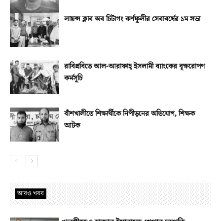
লায়ন্স ক্লাব অব চিটাগং কর্ণফুলীর সেবাবর্ষের ১ম সভা
রাবিপ্রবিতে আল-আরাফাহ্‌ ইসলামী ব্যাংকের বৃক্ষরোপণ
কর্মসূচি
বাঁশখালীতে শিক্ষার্থীকে নিপীড়নের অভিযোগ, শিক্ষক
আটক
আরও খবর