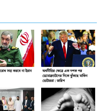
বরোধ সহ্য করবে না ইরান
অর্থনীতির ক্ষেত্রে এক দশক পর
ডেমোক্র্যাটদের দিকে ঝুঁকছে মার্কিন
ভোটাররা : জরিপ