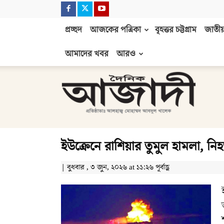
প্রচ্ছদ
আজকের পত্রিকা
বৃহত্তর চট্টগ্রাম
জাতীয়
আমাদের খবর
আরও
দৈনিক
আজাদী
ইউক্রেনে রাশিয়ার তুমুল হামলা, নি
| বুধবার , ৩ জুন, ২০২৬ at ১১:২৬ পূর্বাহ্ণ