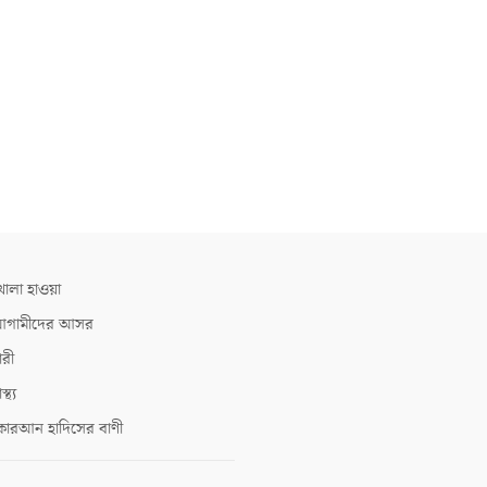
োলা হাওয়া
গামীদের আসর
ারী
াস্থ্য
োরআন হাদিসের বাণী