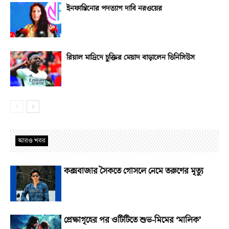
ইনফান্তিনোর পদত্যাগ দাবি নরওয়ের
রিয়াল মাদ্রিদে চুক্তির মেয়াদ বাড়ালেন ভিনিসিউস
আরও খবর
কক্সবাজার সৈকতে গোসলে নেমে তরুণের মৃত্যু
প্রেক্ষাগৃহের পর ওটিটিতে শুভ-মিমের ‘মালিক’