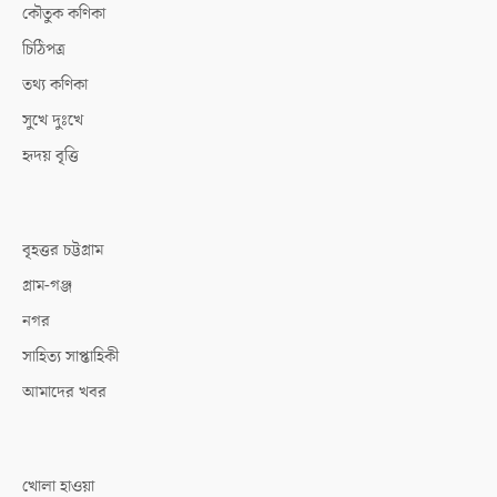
কৌতুক কণিকা
চিঠিপত্র
তথ্য কণিকা
সুখে দুঃখে
হৃদয় বৃত্তি
বৃহত্তর চট্টগ্রাম
গ্রাম-গঞ্জ
নগর
সাহিত্য সাপ্তাহিকী
আমাদের খবর
খোলা হাওয়া