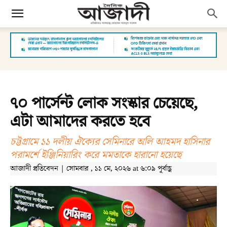
৭০ পার্সেন্ট লোক সংস্কার চেয়েছে,
এটা আমাদের করতে হবে
চট্টগ্রামে ১১ দলীয় ঐক্যের সেমিনারে অলি আহমদ হাসিনার
পরামর্শে ইঞ্জিনিয়ারিং করে মমতাকে হারানো হয়েছে
আজাদী প্রতিবেদন | সোমবার , ১১ মে, ২০২৬ at ৬:০৯ পূর্বাহ্ণ