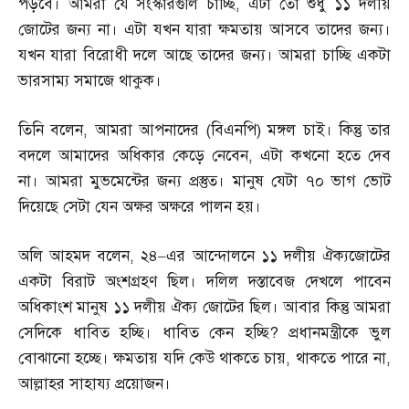
পড়বে। আমরা যে সংস্কারগুলি চাচ্ছি
,
এটা তো শুধু ১১ দলীয়
জোটের জন্য না। এটা যখন যারা ক্ষমতায় আসবে তাদের জন্য।
যখন যারা বিরোধী দলে আছে তাদের জন্য। আমরা চাচ্ছি একটা
ভারসাম্য সমাজে থাকুক।
তিনি বলেন
,
আমরা আপনাদের
(
বিএনপি
)
মঙ্গল চাই। কিন্তু তার
বদলে আমাদের অধিকার কেড়ে নেবেন
,
এটা কখনো হতে দেব
না। আমরা মুভমেন্টের জন্য প্রস্তুত। মানুষ যেটা ৭০ ভাগ ভোট
দিয়েছে সেটা যেন অক্ষর অক্ষরে পালন হয়।
অলি আহমদ বলেন
,
২৪
–
এর আন্দোলনে ১১ দলীয় ঐক্যজোটের
একটা বিরাট অংশগ্রহণ ছিল। দলিল দস্তাবেজ দেখলে পাবেন
অধিকাংশ মানুষ ১১ দলীয় ঐক্য জোটের ছিল। আবার কিন্তু আমরা
সেদিকে ধাবিত হচ্ছি। ধাবিত কেন হচ্ছি
?
প্রধানমন্ত্রীকে ভুল
বোঝানো হচ্ছে। ক্ষমতায় যদি কেউ থাকতে চায়
,
থাকতে পারে না
,
আল্লাহর সাহায্য প্রয়োজন।