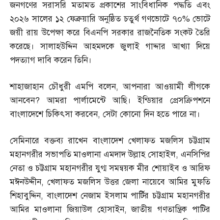
জনগণের সরাসরি মতামত প্রকাশের সাংবিধানিক পদ্ধতি এবং
২০২৬ সালের ১২ ফেব্রুয়ারি অনুষ্ঠিত চতুর্থ গণভোটে ৭০
%
ভোটে
জয়ী রায় উপেক্ষা করে বিএনপি সরকার রাজনৈতিক সংকট তৈরি
করেছে। সালাহউদ্দিন আহমদকে জুলাই গাদ্দার আখ্যা দিয়ে
পদত্যাগ দাবি করেন তিনি।
শাহাজাহান চৌধুরী এমপি বলেন
,
আপনারা আওয়ামী লীগকে
আনবেন
?
আমরা পার্লামেন্টে আছি। ইন্ডিয়ার প্রেসক্রিপশনে
বাংলাদেশে চিকিৎসা করবেন
,
সেটা কোনো দিন হতে পারে না।
সেমিনারে বক্তব্য রাখেন বাংলাদেশ খেলাফত মজলিস চট্টগ্রাম
মহানগরীর সভাপতি মাওলানা এমদাদ উল্লাহ সোহাইল
,
এনসিপির
নেতা ও চট্টগ্রাম মহানগরীর যুগ্ম সমন্বয়ক মীর শোয়াইব ও আরিফ
মঈনউদ্দীন
,
খেলাফত মজলিস উত্তর জেলা নায়েবে আমির মুফতি
শিহাবুদ্দিন
,
বাংলাদেশ নেজাম ইসলাম পার্টির চট্টগ্রাম মহানগরীর
আমির মাওলানা জিয়াউল হোসাইন
,
জাতীয় গণতান্ত্রিক পাটির