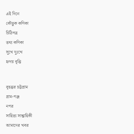
এই দিনে
কৌতুক কণিকা
চিঠিপত্র
তথ্য কণিকা
সুখে দুঃখে
হৃদয় বৃত্তি
বৃহত্তর চট্টগ্রাম
গ্রাম-গঞ্জ
নগর
সাহিত্য সাপ্তাহিকী
আমাদের খবর