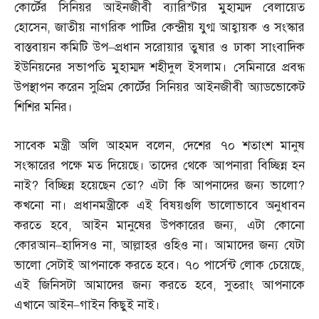
কোর্টের সিনিয়র আইনজীবী ব্যারিস্টার মুহাম্মদ বেলায়েত
হোসেন
,
জাতীয় নাগরিক পাটির কেন্দ্রীয় যুগ্ম আহ্বায়ক ও সংস্কার
বাস্তবায়ন কমিটি উপ
–
প্রধান সরোয়ার তুষার ও ঢাকা সাংবাদিক
ইউনিয়নের সভাপতি মুহাম্মদ শহীদুল ইসলাম। সেমিনারে প্রবন্ধ
উপস্থাপন করেন সুপ্রিম কোর্টের সিনিয়র আইনজীবী অ্যাডভোকেট
শিশির মনির।
সাবেক মন্ত্রী অলি আহমদ বলেন
,
দেশের ৭০ শতাংশ মানুষ
সংস্কারের পক্ষে মত দিয়েছে। তাদের থেকে আপনারা বিচ্ছিন্ন হন
নাই
?
বিচ্ছিন্ন হয়েছেন তো
?
এটা কি আপনাদের জন্য ভালো
?
কখনো না। প্রধানমন্ত্রীকে এই বিষয়গুলি ভালোভাবে অনুধাবন
করতে হবে
,
আইন মানুষের উপকারের জন্য
,
এটা কোনো
কোরআন
–
হাদিসও না
,
আল্লাহর ওহিও না। আমাদের জন্য যেটা
ভালো সেটাই আপনাকে করতে হবে। ৭০ পার্সেন্ট লোক চেয়েছে
,
এই জিনিসটা আমাদের জন্য করতে হবে
,
সুতরাং আপনাকে
এখানে আইন
–
গাইন কিছুই নাই।