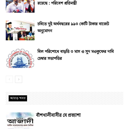
রয়েছে : পরিবেশ প্রতিমন্ত্রী
চবিতে দুই অর্থবছরের ৯৯৩ কোটি টাকার বাজেট
অনুমোদন
বিল পরিশোধে বাড়তি ৩ মাস ও সুদ মওকুফের দাবি
চেম্বার সভাপতির
আরও খবর
বাঁশখালীবাসীর যে প্রত্যাশা