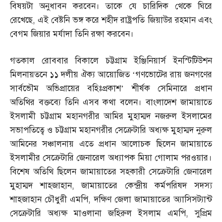
বিষয়টা অনুধাবন করবেন। তাকে যে চারিদিক থেকে ঘিরে
রেখেছে
,
এই বেষ্টনি ভঙ্গ করে শহীদ রাষ্ট্রপতি জিয়াউর রহমান এবং
বেগম জিয়ার মর্যাদা তিনি রক্ষা করবেন।
গতকাল রোববার বিকালে চট্টগ্রাম ইঞ্জিনিয়ার্স ইনস্টিটিউশন
মিলনায়তনে ১১ দলীয় ঐক্য আয়োজিত ‘গণভোটের রায় জনগণের
সার্বভৌম অভিপ্রায়ের বহিঃপ্রকাশ’ শীর্ষক সেমিনারে প্রধান
অতিথির বক্তব্যে তিনি এসব কথা বলেন। বাংলাদেশ জামায়াতে
ইসলামী চট্টগ্রাম মহানগরীর আমির মুহাম্মদ নজরুল ইসলামের
সভাপতিত্বে ও চট্টগ্রাম মহানগরীর সেক্রেটারি অধ্যক্ষ মুহাম্মদ নুরুল
আমিনের সঞ্চালনায় এতে প্রধান আলোচক ছিলেন জামায়াতে
ইসলামীর সেক্রেটারি জেনারেল অধ্যাপক মিয়া গোলাম পরওয়ার।
বিশেষ অতিথি ছিলেন জামায়াতের সহকারী সেক্রেটারি জেনারেল
মুহাম্মদ শাহজাহান
,
জামায়াতের কেন্দ্রীয় কর্মপরিষদ সদস্য
শাহজাহান চৌধুরী এমপি
,
দক্ষিণ জেলা জামায়াতের অ্যাসিসট্যান্ট
সেক্রেটারি অধ্যক্ষ মাওলানা জহিরুল ইসলাম এমপি
,
সুপ্রিম