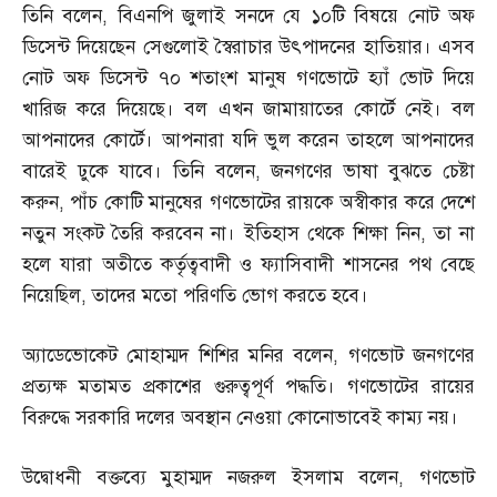
তিনি বলেন
,
বিএনপি জুলাই সনদে যে ১০টি বিষয়ে নোট অফ
ডিসেন্ট দিয়েছেন সেগুলোই স্বৈরাচার উৎপাদনের হাতিয়ার। এসব
নোট অফ ডিসেন্ট ৭০ শতাংশ মানুষ গণভোটে হ্যাঁ ভোট দিয়ে
খারিজ করে দিয়েছে। বল এখন জামায়াতের কোর্টে নেই। বল
আপনাদের কোর্টে। আপনারা যদি ভুল করেন তাহলে আপনাদের
বারেই ঢুকে যাবে। তিনি বলেন
,
জনগণের ভাষা বুঝতে চেষ্টা
করুন
,
পাঁচ কোটি মানুষের গণভোটের রায়কে অস্বীকার করে দেশে
নতুন সংকট তৈরি করবেন না। ইতিহাস থেকে শিক্ষা নিন
,
তা না
হলে যারা অতীতে কর্তৃত্ববাদী ও ফ্যাসিবাদী শাসনের পথ বেছে
নিয়েছিল
,
তাদের মতো পরিণতি ভোগ করতে হবে।
অ্যাডেভোকেট মোহাম্মদ শিশির মনির বলেন
,
গণভোট জনগণের
প্রত্যক্ষ মতামত প্রকাশের গুরুত্বপূর্ণ পদ্ধতি। গণভোটের রায়ের
বিরুদ্ধে সরকারি দলের অবস্থান নেওয়া কোনোভাবেই কাম্য নয়।
উদ্বোধনী বক্তব্যে মুহাম্মদ নজরুল ইসলাম বলেন
,
গণভোট