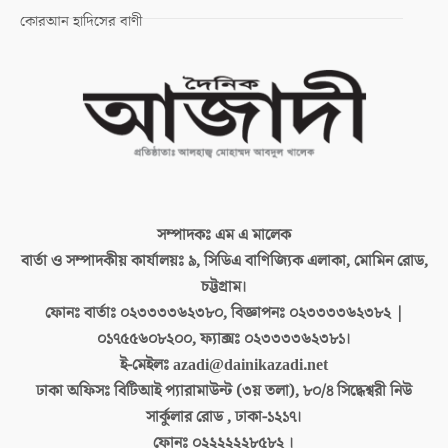
কোরআন হাদিসের বাণী
সম্পাদকঃ
এম এ মালেক
বার্তা ও সম্পাদকীয় কার্যালয়ঃ
৯, সিডিএ বাণিজ্যিক এলাকা, মোমিন রোড,
চট্টগ্রাম।
ফোনঃ বার্তাঃ
০২৩৩৩৩৬২৩৮০, বিজ্ঞাপনঃ ০২৩৩৩৩৬২৩৮২ |
০১৭৫৫৬০৮২০০, ফ্যাক্সঃ ০২৩৩৩৩৬২৩৮১।
ই-মেইলঃ
azadi@dainikazadi.net
ঢাকা অফিসঃ
বিটিআই প্যারামাউন্ট (৩য় তলা), ৮০/৪ সিদ্ধেশ্বরী নিউ
সার্কুলার রোড , ঢাকা-১২১৭।
ফোনঃ
০২২২২২২৮৫৮২ ।