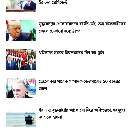
ইরানের প্রেসিডেন্ট
যুক্তরাষ্ট্রের গোলাবারুদের ঘাটতি নেই, তথ্য ফাঁসকারীদের
জেলে ঢোকানো হবে: ট্রাম্প
থাইল্যান্ড সফরে মিয়ানমারের মিন অং হ্লাইং
তেহেলকার সাবেক সম্পাদক তেজপালের ১০ বছরের
জেল
ইরান ও যুক্তরাষ্ট্রের আলোচনা নিয়ে অনিশ্চয়তা, হরমুজে
জাহাজে হামলা