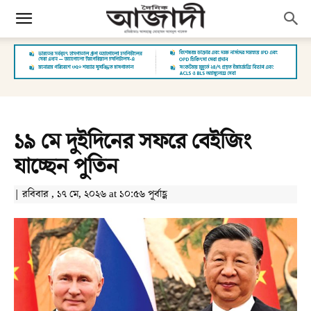
১৯ মে দুইদিনের সফরে বেইজিং
যাচ্ছেন পুতিন
| রবিবার , ১৭ মে, ২০২৬ at ১০:৫৬ পূর্বাহ্ণ