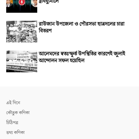
ট্রাইব্যুনালে
রাউজান উপজেলা ও পৌরসভা ছাত্রদলের চারা
বিতরণ
আলেমদের স্বতঃস্ফূর্ত উপস্থিতির কারণেই জুলাই
আন্দোলন সফল হয়েছিল
এই দিনে
কৌতুক কণিকা
চিঠিপত্র
তথ্য কণিকা