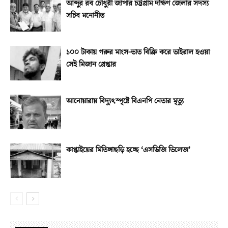
আব্দুর রব চৌধুরী জাপার চট্টগ্রাম দক্ষিণ জেলার সদস্য
সচিব মনোনীত
১০০ টাকায় গরুর মাংস-ভাত বিক্রি করে ভাইরাল হওয়া
সেই মিজান গ্রেপ্তার
আনোয়ারায় বিদ্যুৎস্পৃষ্টে বিএনপি নেতার মৃত্যু
কাপ্তাইয়ের মিতিঙ্গাছড়ি হচ্ছে ‘এসডিজি ভিলেজ’