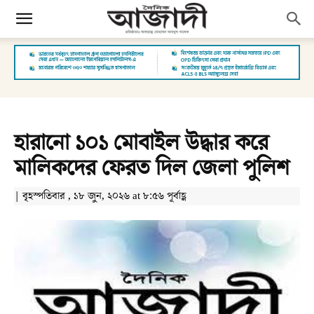
হারানো ১০১ মোবাইল উদ্ধার করে
মালিকদের ফেরত দিল জেলা পুলিশ
| বৃহস্পতিবার , ১৮ জুন, ২০২৬ at ৮:৫৬ পূর্বাহ্ণ