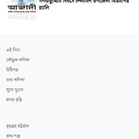
গণঅভ্যুত্থান দিবসে চন্দনাইশ উপজেলা বিএনপির
র‌্যালি
এই দিনে
কৌতুক কণিকা
চিঠিপত্র
তথ্য কণিকা
সুখে দুঃখে
হৃদয় বৃত্তি
বৃহত্তর চট্টগ্রাম
গ্রাম-গঞ্জ