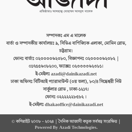
সম্পাদকঃ
এম এ মালেক
বার্তা ও সম্পাদকীয় কার্যালয়ঃ
৯, সিডিএ বাণিজ্যিক এলাকা, মোমিন রোড,
চট্টগ্রাম।
ফোনঃ বার্তাঃ
০২৩৩৩৩৬২৩৮০, বিজ্ঞাপনঃ ০২৩৩৩৩৬২৩৮২ |
০১৭৫৫৬০৮২০০, ফ্যাক্সঃ ০২৩৩৩৩৬২৩৮১।
ই-মেইলঃ
azadi@dainikazadi.net
ঢাকা অফিসঃ
বিটিআই প্যারামাউন্ট (৩য় তলা), ৮০/৪ সিদ্ধেশ্বরী নিউ
সার্কুলার রোড , ঢাকা-১২১৭।
ফোনঃ
০২২২২২২৮৫৮২ ।
ই-মেইলঃ
dhakaoffice@dainikazadi.net
© কপিরাইট ২০০৮ - ২০২৪ | দৈনিক আজাদী কতৃক সর্বস্বত্ব সংরক্ষিত |
Powered By Azadi Technologies.