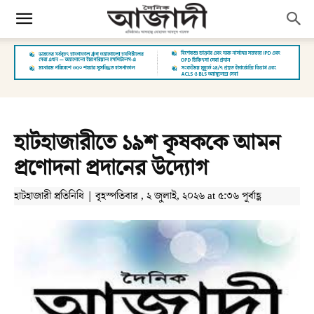
হাটহাজারীতে ১৯শ কৃষককে আমন
প্রণোদনা প্রদানের উদ্যোগ
হাটহাজারী প্রতিনিধি | বৃহস্পতিবার , ২ জুলাই, ২০২৬ at ৫:৩৬ পূর্বাহ্ণ