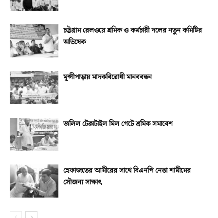
চট্টগ্রাম রেলওয়ে শ্রমিক ও কর্মচারী দলের নতুন কমিটির
অভিষেক
মুন্সীপাড়ায় মাদকবিরোধী মানববন্ধন
জলিল টেক্সটাইল মিল গেটে শ্রমিক সমাবেশ
হেফাজতের আমীরের সাথে বিএনপি নেতা শামীমের
সৌজন্য সাক্ষাৎ