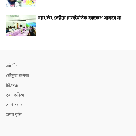
ব্যাংকিং সেক্টরে রাজনৈতিক হস্তক্ষেপ থাকবে না
এই দিনে
কৌতুক কণিকা
চিঠিপত্র
তথ্য কণিকা
সুখে দুঃখে
হৃদয় বৃত্তি