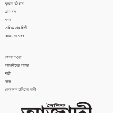
বৃহত্তর চট্টগ্রাম
গ্রাম-গঞ্জ
নগর
সাহিত্য সাপ্তাহিকী
আমাদের খবর
খোলা হাওয়া
আগামীদের আসর
নারী
স্বাস্থ্য
কোরআন হাদিসের বাণী