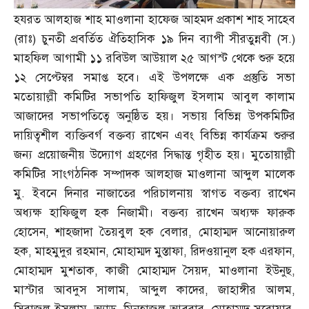
হযরত আলহাজ শাহ মাওলানা হাফেজ আহমদ প্রকাশ শাহ সাহেব
(
রাঃ
)
চুনতী প্রবর্তিত ঐতিহাসিক ১৯ দিন ব্যাপী সীরতুন্নবী
(
স
.)
মাহফিল আগামী ১১ রবিউল আউয়াল ২৫ আগস্ট থেকে শুরু হয়ে
১২ সেপ্টেম্বর সমাপ্ত হবে। এই উপলক্ষে এক প্রস্তুতি সভা
মতোয়াল্লী কমিটির সভাপতি হাফিজুল ইসলাম আবুল কালাম
আজাদের সভাপতিত্বে অনুষ্ঠিত হয়। সভায় বিভিন্ন উপকমিটির
দায়িত্বশীল ব্যক্তিবর্গ বক্তব্য রাখেন এবং বিভিন্ন কার্যক্রম শুরুর
জন্য প্রয়োজনীয় উদ্যোগ গ্রহণের সিদ্ধান্ত গৃহীত হয়। মুতোয়াল্লী
কমিটির সাংগঠনিক সম্পাদক আলহাজ মাওলানা আব্দুল মালেক
মু
.
ইবনে দিনার নাজাতের পরিচালনায় স্বাগত বক্তব্য রাখেন
অধ্যক্ষ হাফিজুল হক নিজামী। বক্তব্য রাখেন অধ্যক্ষ ফারুক
হোসেন
,
শাহজাদা তৈয়বুল হক বেলার
,
মোহাম্মদ আনোয়ারুল
হক
,
মাহমুদুর রহমান
,
মোহাম্মদ মুস্তাফা
,
রিদওয়ানুল হক এরফান
,
মোহাম্মদ মুশতাক
,
কাজী মোহাম্মদ সৈয়দ
,
মাওলানা ইউনুছ
,
মাস্টার আবদুস সালাম
,
আব্দুল কাদের
,
জাহাঙ্গীর আলম
,