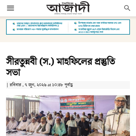
সীরতুন্নবী (স.) মাহফিলের প্রস্তুতি
সভা
| রবিবার , ৭ জুন, ২০২৬ at ১০:৪৮ পূর্বাহ্ণ