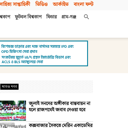
সাহিত্য সাপ্তাহিকী
ভিডিও
আর্কাইভ
বাংলা ফন্ট
শ্বকাপ
ফুটবল বিশ্বকাপ
ফিচার
গ্রাম-গঞ্জ
আরও খবর
জুলাই সনদের অঙ্গীকার বাস্তবায়ন না
হলে রাজপথেই জবাব দেওয়া হবে
কক্সবাজার সৈকতে মেরিন একাডেমির