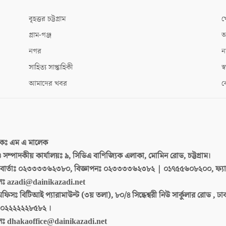
বৃহত্তর চট্টগ্রাম
খ
গ্রাম-গঞ্জ
আ
নগর
ন
সাহিত্য সাপ্তাহিকী
স্ব
আমাদের খবর
ক
দকঃ
এম এ মালেক
 ও সম্পাদকীয় কার্যালয়ঃ
৯, সিডিএ বাণিজ্যিক এলাকা, মোমিন রোড, চট্টগ্রাম।
ার্তাঃ
০২৩৩৩৩৬২৩৮০, বিজ্ঞাপনঃ ০২৩৩৩৩৬২৩৮২ | ০১৭৫৫৬০৮২০০, ফ্য
লঃ
azadi@dainikazadi.net
অফিসঃ
বিটিআই প্যারামাউন্ট (৩য় তলা), ৮০/৪ সিদ্ধেশ্বরী নিউ সার্কুলার রোড , ঢ
০২২২২২২৮৫৮২ ।
লঃ
dhakaoffice@dainikazadi.net