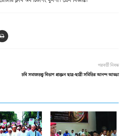
োটারি ক্লাব অব চিটাগং খুলশী। প্রেস বিজ্ঞপ্তি।
পরবর্তী নিবন্ধ
চবি সমাজতত্ত্ব বিভাগ প্রাক্তন ছাত্র-ছাত্রী সমিতির আনন্দ আড্ডা