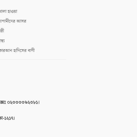
োলা হাওয়া
গামীদের আসর
ারী
াস্থ্য
োরআন হাদিসের বাণী
াক্সঃ ০২৩৩৩৩৬২৩৮১।
াকা-১২১৭।