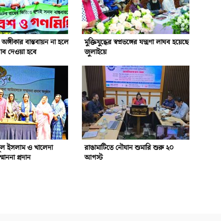
অঙ্গীকার বাস্তবায়ন না হলে
মুক্তিযুদ্ধের স্বপ্নভঙ্গের যন্ত্রণা লাঘব হয়েছে
ব দেওয়া হবে
জুলাইয়ে
ুল ইসলাম ও খালেদা
রাঙামাটিতে নৌযান শুমারি শুরু ২০
াননা প্রদান
আগস্ট