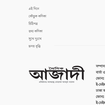
এই দিনে
কৌতুক কণিকা
চিঠিপত্র
তথ্য কণিকা
সুখে দুঃখে
হৃদয় বৃত্তি
সম্পা
বার্তা
ফোনঃ ব
ই-মেই
ঢাকা 
ফোনঃ
ই-মেই