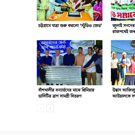
চট্টগ্রামে যাত্রা শুরু করলো ‘স্টুডিও জেড’
জুলাই সনদের 
রাজপথেই জবা
বাঁশখালীর বন্যার্তদের মাঝে প্রিমিয়ার
উস্তাদ আজিজ
ভার্সিটির ত্রাণ সামগ্রী বিতরণ
আউয়ালকে সম্ম