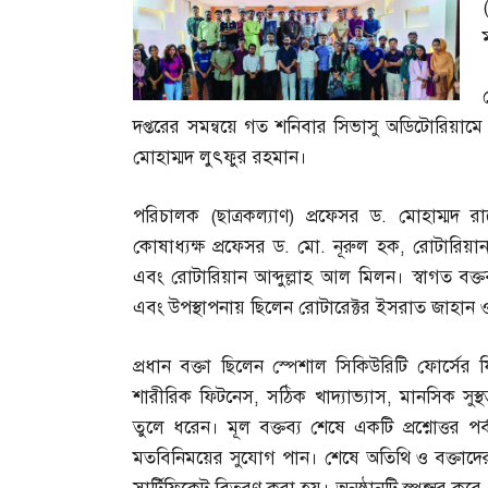
দপ্তরের সমন্বয়ে গত শনিবার সিভাসু অডিটোরিয়ামে অন
মোহাম্মদ লুৎফুর রহমান।
পরিচালক
(
ছাত্রকল্যাণ
)
প্রফেসর ড
.
মোহাম্মদ র
কোষাধ্যক্ষ প্রফেসর ড
.
মো
.
নূরুল হক
,
রোটারিয়ান
এবং রোটারিয়ান আব্দুল্লাহ আল মিলন। স্বাগত বক্তব্
এবং উপস্থাপনায় ছিলেন রোটারেক্টর ইসরাত জাহান 
প্রধান বক্তা ছিলেন স্পেশাল সিকিউরিটি ফোর্সের
শারীরিক ফিটনেস
,
সঠিক খাদ্যাভ্যাস
,
মানসিক সুস্থ
তুলে ধরেন। মূল বক্তব্য শেষে একটি প্রশ্নোত্তর পর্
মতবিনিময়ের সুযোগ পান। শেষে অতিথি ও বক্তাদের 